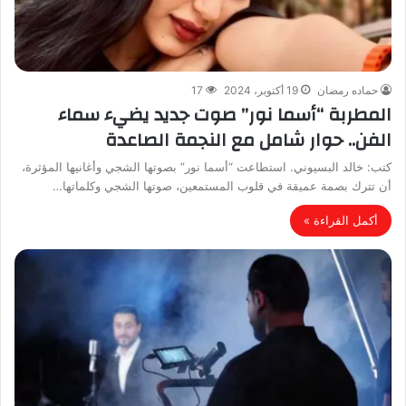
حماده رمضان
19 أكتوبر، 2024
17
المطربة “أسما نور” صوت جديد يضيء سماء
الفن.. حوار شامل مع النجمة الصاعدة
كتب: خالد البسيوني. استطاعت “أسما نور” بصوتها الشجي وأغانيها المؤثرة،
أن تترك بصمة عميقة في قلوب المستمعين، صوتها الشجي وكلماتها…
أكمل القراءة »