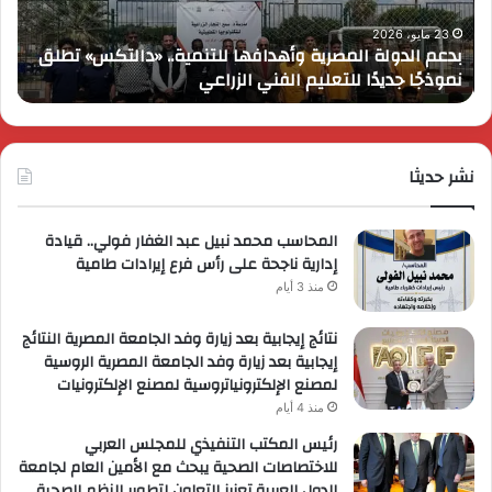
تطلق
على
نموذجًا
انطل
23 مايو، 2026
بدعم الدولة المصرية وأهدافها للتنمية.. «دالتكس» تطلق
ك
جديدًا
في
نموذجًا جديدًا للتعليم الفني الزراعي
م
للتعليم
مصر
الفني
وتُ
الزراعي
عرو
ترو
نشر حديثا
حصر
لعمل
المحاسب محمد نبيل عبد الغفار فولي.. قيادة
إدارية ناجحة على رأس فرع إيرادات طامية
منذ 3 أيام
نتائج إيجابية بعد زيارة وفد الجامعة المصرية النتائج
إيجابية بعد زيارة وفد الجامعة المصرية الروسية
لمصنع الإلكترونياتروسية لمصنع الإلكترونيات
منذ 4 أيام
رئيس المكتب التنفيذي للمجلس العربي
للاختصاصات الصحية يبحث مع الأمين العام لجامعة
الدول العربية تعزيز التعاون لتطوير النظم الصحية