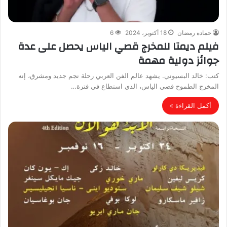
حماده رمضان
18 أكتوبر، 2024
6
فيلم ديمتا للمخرج قصي الياس يحصل على عدة
جوائز دولية مهمة
كتب: خالد البسيوني. يشهد عالم الفن العربي رحلة نجم جديد ومشرق، إنه
المخرج الطموح قصي الياس، الذي استطاع في فترة…
أكمل القراءة »