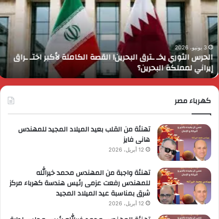
ترق
ض
لبحرين!
م
لقصة
م
لكاملة
و
أكبر
ا
3 يونيو، 2026
الحرس الثوري يخـ ـترق البحرين! القصة الكاملة لأكبر اختـ ـراق
ختـ
ا
إيراني لمملكة البحرين؟
راق
إ
يراني
ع
مملكة
ا
لبحرين؟
كهرباء مصر
ا
ل
ا
تهنئة من القلب بعيد الميلاد المجيد للمهندس
هانى فايز
12 أبريل، 2026
تهنئة واجبة من المهندس محمد خيرالله
للمهندس رفعت عزمى رئيس هندسة كهرباء مركز
شرق بمناسبة عيد الميلاد المجيد
12 أبريل، 2026