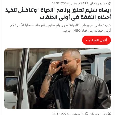
حماده رمضان
24 سبتمبر، 2024
18
ريهام سليم تطلق برنامج “الحياة” وتناقش تنفيذ
أحكام النفقة في أولى الحلقات
كتب : ماهر بدر برنامج “الحياة” مع ريهام سليم يفتح ملف قضايا الأسرة في
أولى حلقاته على قناة HBC ريهام…
أكمل القراءة »
حماده رمضان
20 سبتمبر، 2024
18