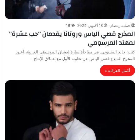
حماده رمضان
18 أكتوبر، 2024
16
المخرج قصي الياس وروتانا يقدمان “حب عشرة”
لمهند المرسومي
كتب: خالد البسيوني. في مفاجأة سارة لعشاق الموسيقى العربية، أعلن
المخرج المبدع قصي الياس عن تعاونه الأول مع عملاق الإنتاج…
أكمل القراءة »