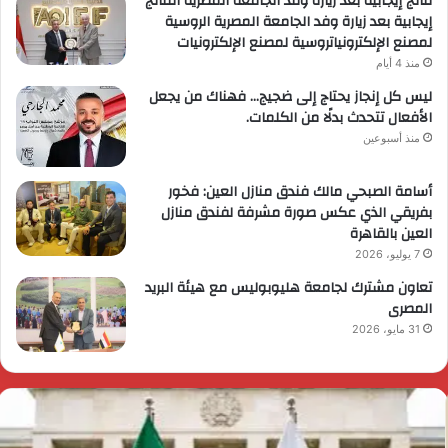
نتائج إيجابية بعد زيارة وفد الجامعة المصرية النتائج
إيجابية بعد زيارة وفد الجامعة المصرية الروسية
لمصنع الإلكترونياتروسية لمصنع الإلكترونيات
منذ 4 أيام
ليس كل إنجاز يحتاج إلى ضجيج… فهناك من يجعل
الأفعال تتحدث بدلًا من الكلمات.
منذ أسبوعين
أسامة الصبحي مالك فندق منازل العين: فخور
بفريقي الذي عكس صورة مشرفة لفندق منازل
العين بالقاهرة
7 يوليو، 2026
تعاون مشترك لجامعة هليوبوليس مع هيئة البريد
المصرى
31 مايو، 2026
لحرس
ر
لثوري
ا
خـ
ي