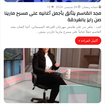
حماده رمضان
24 سبتمبر، 2024
13
‎مجد القاسم يتألق بأجمل أغانيه على مسرح مارينا
صن رايز بالغردقة
كتب : ماهر بدر ‎على هامش مهرجان الغردقة السينمائي، أحيا الفنان مجد
القاسم حفلاً غنائياً على مسرح مارينا جاردن بيتش…
أكمل القراءة »