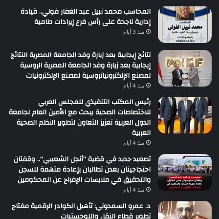
المحاسب محمد نبيل عبد الغفار فولي.. قيادة
إدارية ناجحة على رأس فرع إيرادات طامية
منذ 3 أيام
نتائج إيجابية بعد زيارة وفد الجامعة المصرية النتائج
إيجابية بعد زيارة وفد الجامعة المصرية الروسية
لمصنع الإلكترونياتروسية لمصنع الإلكترونيات
منذ 4 أيام
رئيس المكتب التنفيذي للمجلس العربي
للاختصاصات الصحية يبحث مع الأمين العام لجامعة
الدول العربية تعزيز التعاون لتطوير النظم الصحية
العربية
منذ 4 أيام
تصعيد جديد في قضية “أنجل الشعيبي”.. وقفتان
احتجاجيتان بعدن تطالبان بإعادة متهمة للسجن
والتحقيق في ملابسات الإفراج عن المحكومين
منذ 4 أيام
د. عمرو السمدوني: تأهيل الكوادر الرقمية مفتاح
تطوير قطاع النقل واللوجستيات