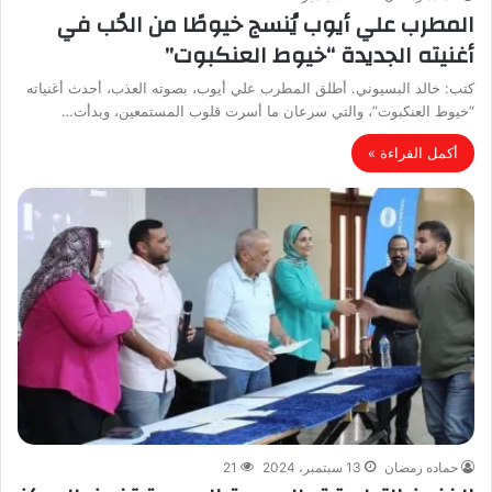
المطرب علي أيوب يُنسج خيوطًا من الحُب في
أغنيته الجديدة “خيوط العنكبوت”
كتب: خالد البسيوني. أطلق المطرب علي أيوب، بصوته العذب، أحدث أغنياته
“خيوط العنكبوت”، والتي سرعان ما أسرت قلوب المستمعين، وبدأت…
أكمل القراءة »
حماده رمضان
13 سبتمبر، 2024
21