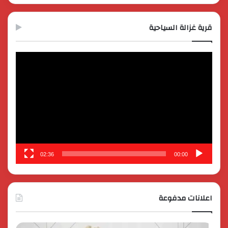
قرية غزالة السياحية
مشغل
الفيديو
02:36
00:00
اعلانات مدفوعة
كايي
تفاصي