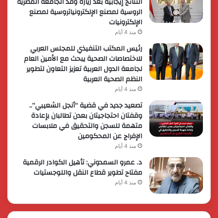
النتائج إيجابية بعد زيارة وفد الجامعة المصرية
الروسية لمصنع الإلكترونياتروسية لمصنع
الإلكترونيات
منذ 4 أيام
رئيس المكتب التنفيذي للمجلس العربي
للاختصاصات الصحية يبحث مع الأمين العام
لجامعة الدول العربية تعزيز التعاون لتطوير
النظم الصحية العربية
منذ 4 أيام
تصعيد جديد في قضية “أنجل الشعيبي”..
وقفتان احتجاجيتان بعدن تطالبان بإعادة
متهمة للسجن والتحقيق في ملابسات
الإفراج عن المحكومين
منذ 4 أيام
د. عمرو السمدوني: تأهيل الكوادر الرقمية
مفتاح تطوير قطاع النقل واللوجستيات
منذ 4 أيام