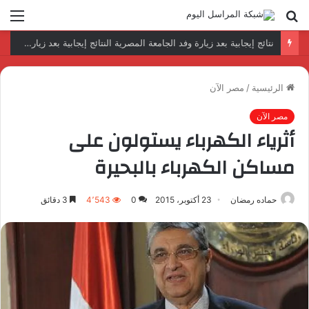
بحث
الق
عن
رئيس المكتب التنفيذي للمجلس العربي للاختصاصات الصحية يبحث مع الأمين العام لجامعة الدول العربية تعزيز التعاون لتطوير النظم الصحية العربية
الرئيسية
/
مصر الآن
مصر الآن
أثرياء الكهرباء يستولون على
مساكن الكهرباء بالبحيرة
حماده رمضان
23 أكتوبر، 2015
0
4٬543
3 دقائق