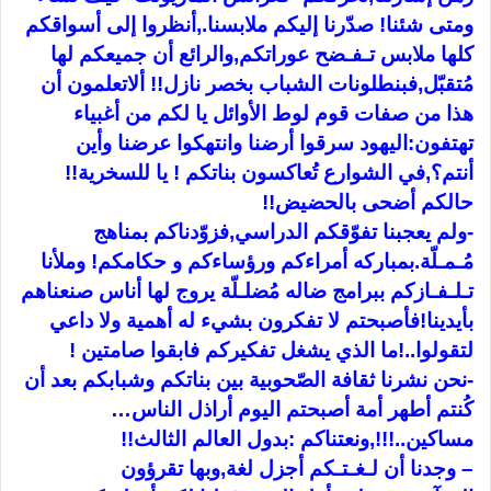
ومتى شئنا! صدّرنا إليكم ملابسن
ا.,أنظروا إلى أسواقكم
كلها ملابس تـفـضح عوراتكم,والرائع أن جميعكم لها
مُتقبّل,فبنطلونات الشباب بخصر نازل!! ألاتعلمون أن
هذا من صفات قوم لوط الأوائل يا لكم من أغبياء
تهتفون:اليهود سرقوا أرضنا وانتهكوا عرضنا وأين
أنتم؟,في الشوارع تُعاكسون بناتكم ! يا للسخرية!!
حالكم أضحى بالحضيض!!
-ولم يعجبنا تفوّقكم الدراسي,فزوّدناكم بمناهج
مُـمـلّة.بمباركه أمراءكم ورؤساءكم و حكامكم! وملأنا
تـلـفـازكم ببرامج ضاله مُضلـلّة يروج لها أناس صنعناهم
بأيدينا!فأصبحتم لا تفكرون بشيء له أهمية ولا داعي
لتقولوا..!ما الذي يشغل تفكيركم فابقوا صامتين !
-نحن نشرنا ثقافة الصّحوبية بين بناتكم وشبابكم بعد أن
كُنتم أطهر أمة أصبحتم اليوم أراذل الناس…
مساكين..!!!,ونعتناكم :بدول العالم الثالث!!
– وجدنا أن لـغـتـكم أجزل لغة,وبها تقرؤون