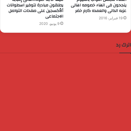
ينجحون فى انهاء خصومه اهالى
يطلقون مبادرة لتوفير اسطوانات
عزبه الدالى والعمده كارم خضر
ألاُكسجين على صفحات التواصل
الاجتماعى
19 فبراير، 2016
9 يونيو، 2020
اترك رد