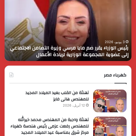
السيسي
يثمن
دور
القوات
المسلحة
في
التنمية
3 يونيو، 2026
قرر ضم مايا مرسي وزيرة التضامن الاجتماعي
الرئيس السيسي يثم
وحماية
موعة الوزارية لريادة الأعمال
وحماية الأمن القو
الأمن
القومي
كهرباء مصر
تهنئة من القلب بعيد الميلاد المجيد
للمهندس هانى فايز
12 أبريل، 2026
تهنئة واجبة من المهندس محمد خيرالله
للمهندس رفعت عزمى رئيس هندسة كهرباء
مركز شرق بمناسبة عيد الميلاد المجيد