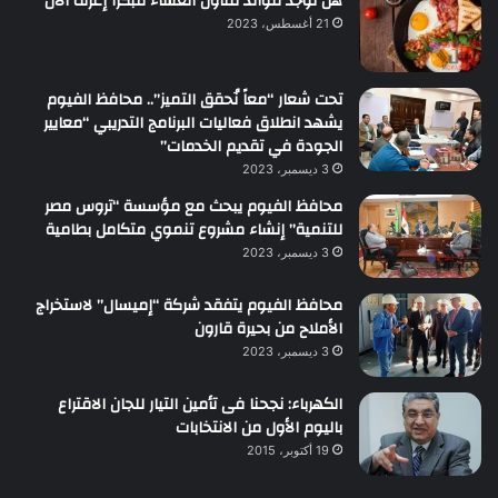
هل توجد فوائد لتناول العشاء مبكرا إعرف الان
21 أغسطس، 2023
تحت شعار “معاً نُحقق التميز”.. محافظ الفيوم
يشهد انطلاق فعاليات البرنامج التدريبي “معايير
الجودة في تقديم الخدمات”
3 ديسمبر، 2023
محافظ الفيوم يبحث مع مؤسسة “تروس مصر
للتنمية” إنشاء مشروع تنموي متكامل بطامية
3 ديسمبر، 2023
محافظ الفيوم يتفقد شركة “إميسال” لاستخراج
الأملاح من بحيرة قارون
3 ديسمبر، 2023
الكهرباء: نجحنا فى تأمين التيار للجان الاقتراع
باليوم الأول من الانتخابات
19 أكتوبر، 2015