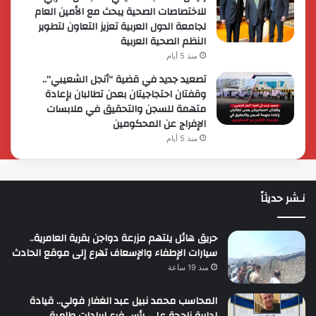
للاختصاصات الصحية يبحث مع الأمين العام
لجامعة الدول العربية تعزيز التعاون لتطوير
النظم الصحية العربية
منذ 5 أيام
تصعيد جديد في قضية “أنجل الشعيبي”..
وقفتان احتجاجيتان بعدن تطالبان بإعادة
متهمة للسجن والتحقيق في ملابسات
الإفراج عن المحكومين
منذ 5 أيام
نـشر حديثاً
حريق هائل يلتهم مزرعة دواجن بقرية العامرية..
سيارات الإطفاء والإسعاف تهرع إلى موقع الحادث
منذ 19 ساعة
المحاسب محمد نبيل عبد الغفار فولي.. قيادة
إدارية ناجحة على رأس فرع إيرادات طامية