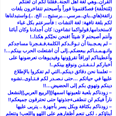
القرآن..وهي لغة أهل الجنة..فقلنا لكم أن لغتكم
(مُتخلّفة) فصدّقتمونا فوراً وأصبحتم تتفاخرون بلغات
زائفة(هاي..باي..مرسي…برستيج… الخ. ..).واستبدلناها
لكم بلغة تافهة: لغة التشات : فأسرعتم بكل غباء
لاستخدامها,قولواكما تشاءون: كان أجدادنا وكان أبائنا
وأنتم أصبحتم لا شيئاً !فنحن نحبّكم هكذا..!
– لم يعـجـبنا أن تـوحّـدكم الكلمة,فـفـجرنا مساجدكم
واتـهـمـنـاكم ببعضكم..إلى أن اشتعلت الحرب بينكم…!
وأعطيناكم اوراقاً تقرؤونها وفيديوهات تعرضونها على
أخباركم لـنـفـتـن ونوقع بينكم..!
– تعلمنا نحن دقائق دينكم..التي لم تفكروا بالإطلاع
عليها في حياتكم …حتى نـصـدر لكم فـتـاوى..تشوه
دينكم وتهوي بكم إلى الحضيض…!!
– زودناكم بلعبة تلعبونها اسمها((الربيع العربي))لنشعل
ناراً فيكم لن تنطفىءجذوتها حتى تحترقون جميعكم!!
– زودناكم بكثافة وبكل يسر بأجهزة .. يتربى عليها
أبناؤكم ، لكي تنعم أظفارهم على اللهو واللعب! وتتعلم