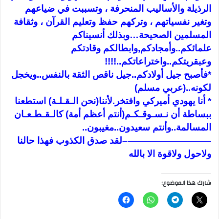
الرذيلة والأساليب المنحرفة ، وتسببت في ضياعهم
وتغير نفسياتهم ، وتركهم حفظ وتعليم القرآن ، وثقافة
المسلمين الصحيحة…وبذلك أنسيناكم
علمائكم..وأمجادكم,وابطالكم وقادتكم
وعبقريتكم..واختراعاتكم..!!!!
*فأصبح جيل أولادكم..جيل ناقص الثقة بالنفس..ويخجل
لكونه..(عربي مسلم)
* أنا يهودي أميركي وافتخر.لأننا(نحن الـقـلـة) استطعنا
ببساطة أن نـسـوقـكـم(أنتم أعظم أمة) كالـقـطـعـان
المسالمة..وأنتم سعيدون..مغيبون..
—————————–لقد صدق الكذوب فهذا حالنا
ولاحول ولاقوة الا بالله
شارك هذا الموضوع: