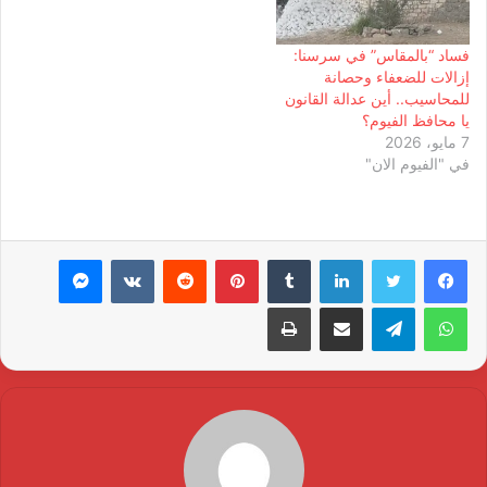
فساد “بالمقاس” في سرسنا:
إزالات للضعفاء وحصانة
للمحاسيب.. أين عدالة القانون
يا محافظ الفيوم؟
7 مايو، 2026
في "الفيوم الان"
لينكدإن
بينتيريست
ماسنجر
واتساب
تيلقرام
مشاركة عبر البريد
طباعة