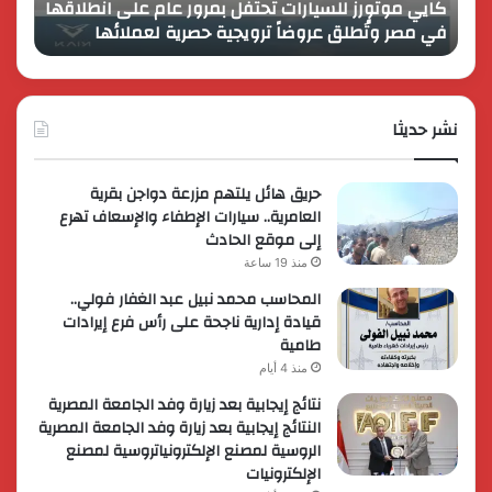
ل بمرور عام على انطلاقها
تفاصيل إطلا
المصري
جية حصرية لعملائها
الكبير برؤية جديدة وتوسع عالمي
الكبير
برؤية
جديدة
وتوسع
نشر حديثا
عالمي
حريق هائل يلتهم مزرعة دواجن بقرية
العامرية.. سيارات الإطفاء والإسعاف تهرع
إلى موقع الحادث
منذ 19 ساعة
المحاسب محمد نبيل عبد الغفار فولي..
قيادة إدارية ناجحة على رأس فرع إيرادات
طامية
منذ 4 أيام
نتائج إيجابية بعد زيارة وفد الجامعة المصرية
النتائج إيجابية بعد زيارة وفد الجامعة المصرية
الروسية لمصنع الإلكترونياتروسية لمصنع
الإلكترونيات