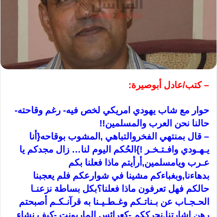
– كتب/عادل أبوصيرة:
حوار مع شاب يهودي امريكي لخص فيه- رغم وقاحته-
حالنا نحن العرب والمسلمين!!
– قال بمنتهي الفخروالتباهي ,المشوب بوقاحه{أنا
يـهـودي وافـتـخـر !}الحُكم اليوم لنا… زال مجدكم يا
عـرب ويامسلمين,أرأيتم ماذا فعلنا بكم
بدهاءنا,وبغباءكم مشينا في شوارعكم فلم يعجبنا
حالكم فهل تعرفون ماذا فعلنا؟بكل بساطة نزعنـا
الحـجـاب عن بـناتـكم وغـطـيـنا به قرآنـكـم أصبحتم
رهن إشارتنا,نحرككم -كعرائس الماريونت -كيف نشاء