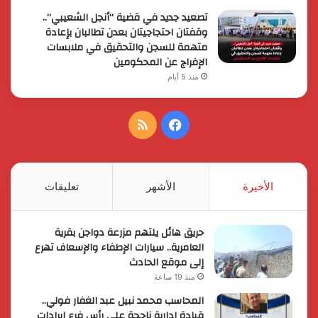
تصعيد جديد في قضية “أنجل الشعيبي”..
وقفتان احتجاجيتان بعدن تطالبان بإعادة
متهمة للسجن والتحقيق في ملابسات
الإفراج عن المحكومين
منذ 5 أيام
فيسبوك
ملخص
الموقع
RSS
الأخيرة
الأشهر
تعليقات
حريق هائل يلتهم مزرعة دواجن بقرية
العامرية.. سيارات الإطفاء والإسعاف تهرع
إلى موقع الحادث
منذ 19 ساعة
المحاسب محمد نبيل عبد الغفار فولي..
قيادة إدارية ناجحة على رأس فرع إيرادات