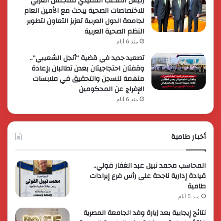
رئيس المكتب التنفيذي للمجلس العربي
للاختصاصات الصحية يبحث مع الأمين العام
لجامعة الدول العربية تعزيز التعاون لتطوير
النظم الصحية العربية
منذ 6 أيام
تصعيد جديد في قضية “أنجل الشعيبي”..
وقفتان احتجاجيتان بعدن تطالبان بإعادة
متهمة للسجن والتحقيق في ملابسات
الإفراج عن المحكومين
منذ 6 أيام
أخبار طامية
المحاسب محمد نبيل عبد الغفار فولي..
قيادة إدارية ناجحة على رأس فرع إيرادات
طامية
منذ 5 أيام
نتائج إيجابية بعد زيارة وفد الجامعة المصرية