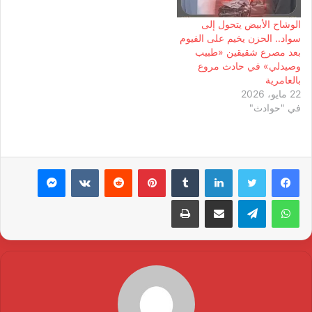
الوشاح الأبيض يتحول إلى
سواد.. الحزن يخيم على الفيوم
بعد مصرع شقيقين «طبيب
وصيدلي» في حادث مروع
بالعامرية
22 مايو، 2026
في "حوادث"
لينكدإن
بينتيريست
ماسنجر
واتساب
تيلقرام
مشاركة عبر البريد
طباعة