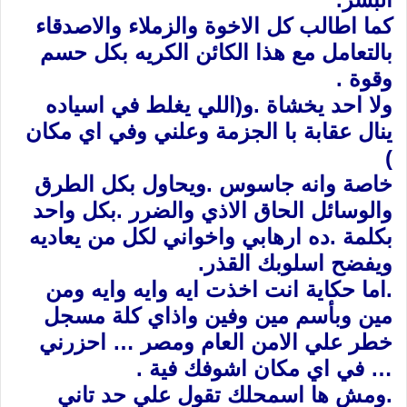
كما اطالب كل الاخوة والزملاء والاصدقاء
بالتعامل مع هذا الكائن الكريه بكل حسم
وقوة .
ولا احد يخشاة .و(اللي يغلط في اسياده
ينال عقابة با الجزمة وعلني وفي اي مكان
)
خاصة وانه جاسوس .ويحاول بكل الطرق
والوسائل الحاق الاذي والضرر .بكل واحد
بكلمة .ده ارهابي واخواني لكل من يعاديه
ويفضح اسلوبك القذر.
.اما حكاية انت اخذت ايه وايه وايه ومن
مين وبأسم مين وفين واذاي كلة مسجل
خطر علي الامن العام ومصر … احزرني
… في اي مكان اشوفك فية .
.ومش ها اسمحلك تقول علي حد تاني