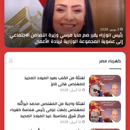
ضم
دور
مايا
الق
مرسي
الم
وزيرة
في
التضامن
التن
3 يونيو، 2026
رئيس الوزراء يقرر ضم مايا مرسي وزيرة التضامن الاجتماعي
ا
الاجتماعي
وحم
إلى عضوية المجموعة الوزارية لريادة الأعمال
و
إلى
الأ
عضوية
الق
المجموعة
الوزارية
كهرباء مصر
لريادة
الأعمال
تهنئة من القلب بعيد الميلاد المجيد
للمهندس هانى فايز
12 أبريل، 2026
تهنئة واجبة من المهندس محمد خيرالله
للمهندس رفعت عزمى رئيس هندسة كهرباء
مركز شرق بمناسبة عيد الميلاد المجيد
12 أبريل، 2026