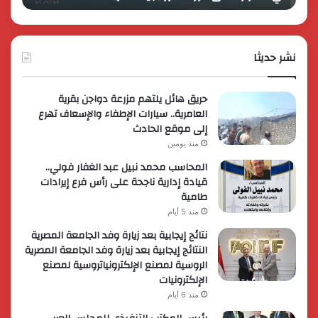
وتُطلق
برؤية
عروضاً
جديدة
ترويجية
وتوسع
حصرية
نشر حديثا
عالمي
لعملائها
حريق هائل يلتهم مزرعة دواجن بقرية
العامرية.. سيارات الإطفاء والإسعاف تهرع
إلى موقع الحادث
منذ يومين
المحاسب محمد نبيل عبد الغفار فولي..
قيادة إدارية ناجحة على رأس فرع إيرادات
طامية
منذ 5 أيام
نتائج إيجابية بعد زيارة وفد الجامعة المصرية
النتائج إيجابية بعد زيارة وفد الجامعة المصرية
الروسية لمصنع الإلكترونياتروسية لمصنع
الإلكترونيات
منذ 6 أيام