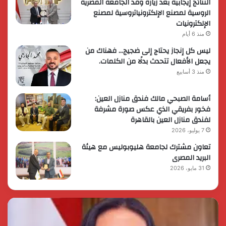
النتائج إيجابية بعد زيارة وفد الجامعة المصرية
الروسية لمصنع الإلكترونياتروسية لمصنع
الإلكترونيات
منذ 6 أيام
ليس كل إنجاز يحتاج إلى ضجيج… فهناك من
يجعل الأفعال تتحدث بدلًا من الكلمات.
منذ 3 أسابيع
أسامة الصبحي مالك فندق منازل العين:
فخور بفريقي الذي عكس صورة مشرفة
لفندق منازل العين بالقاهرة
7 يوليو، 2026
تعاون مشترك لجامعة هليوبوليس مع هيئة
البريد المصرى
31 مايو، 2026
رئيس
الر
الوزراء
الس
يقرر
يثم