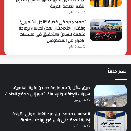
لجامعة الدول العربية تعزيز التعاون لتطوير
النظم الصحية العربية
منذ 6 أيام
تصعيد جديد في قضية “أنجل الشعيبي”..
وقفتان احتجاجيتان بعدن تطالبان بإعادة
متهمة للسجن والتحقيق في ملابسات
الإفراج عن المحكومين
منذ 6 أيام
نـشر حديثاً
حريق هائل يلتهم مزرعة دواجن بقرية العامرية..
سيارات الإطفاء والإسعاف تهرع إلى موقع الحادث
منذ يومين
المحاسب محمد نبيل عبد الغفار فولي.. قيادة
إدارية ناجحة على رأس فرع إيرادات طامية
منذ 5 أيام