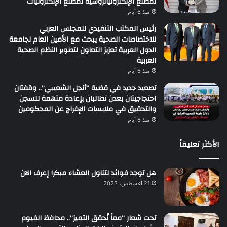
لمصنع الإلكترونياتروسية لمصنع الإلكترونيات
منذ 6 أيام
رئيس المكتب التنفيذي للمجلس العربي
للاختصاصات الصحية يبحث مع الأمين العام لجامعة
الدول العربية تعزيز التعاون لتطوير النظم الصحية
العربية
منذ 6 أيام
تصعيد جديد في قضية “أنجل الشعيبي”.. وقفتان
احتجاجيتان بعدن تطالبان بإعادة متهمة للسجن
والتحقيق في ملابسات الإفراج عن المحكومين
منذ 6 أيام
الأكثر تعليقاً
هل توجد فوائد لتناول العشاء مبكرا إعرف الان
21 أغسطس، 2023
تحت شعار “معاً نُحقق التميز”.. محافظ الفيوم