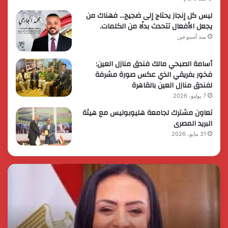
ليس كل إنجاز يحتاج إلى ضجيج… فهناك من
يجعل الأفعال تتحدث بدلًا من الكلمات.
منذ أسبوعين
أسامة الصبحي مالك فندق منازل العين:
فخور بفريقي الذي عكس صورة مشرفة
لفندق منازل العين بالقاهرة
7 يوليو، 2026
تعاون مشترك لجامعة هليوبوليس مع هيئة
البريد المصرى
31 مايو، 2026
رئيس
الر
الوزراء
الس
يقرر
يثم
ضم
دور
مايا
الق
مرسي
الم