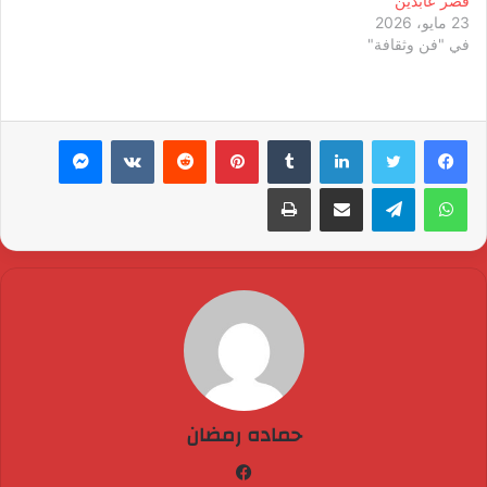
قصر عابدين
23 مايو، 2026
في "فن وثقافة"
لينكدإن
بينتيريست
ماسنجر
واتساب
تيلقرام
مشاركة عبر البريد
طباعة
حماده رمضان
فيسبوك