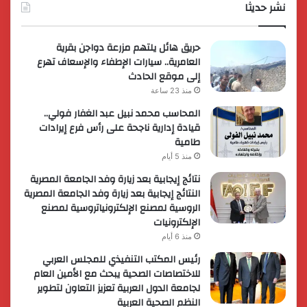
حصرية
نشر حديثا
عالمي
لعملائها
حريق هائل يلتهم مزرعة دواجن بقرية
العامرية.. سيارات الإطفاء والإسعاف تهرع
إلى موقع الحادث
منذ 23 ساعة
المحاسب محمد نبيل عبد الغفار فولي..
قيادة إدارية ناجحة على رأس فرع إيرادات
طامية
منذ 5 أيام
نتائج إيجابية بعد زيارة وفد الجامعة المصرية
النتائج إيجابية بعد زيارة وفد الجامعة المصرية
الروسية لمصنع الإلكترونياتروسية لمصنع
الإلكترونيات
منذ 6 أيام
رئيس المكتب التنفيذي للمجلس العربي
للاختصاصات الصحية يبحث مع الأمين العام
لجامعة الدول العربية تعزيز التعاون لتطوير
النظم الصحية العربية