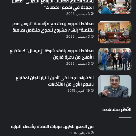
يشهد انطلاق فعاليات البرنامج التدريبي “معايير
الجودة في تقديم الخدمات”
3 ديسمبر، 2023
محافظ الفيوم يبحث مع مؤسسة “تروس مصر
للتنمية” إنشاء مشروع تنموي متكامل بطامية
3 ديسمبر، 2023
محافظ الفيوم يتفقد شركة “إميسال” لاستخراج
الأملاح من بحيرة قارون
3 ديسمبر، 2023
الكهرباء: نجحنا فى تأمين التيار للجان الاقتراع
باليوم الأول من الانتخابات
19 أكتوبر، 2015
الأكثر مشاهدة
من الصغير للكبير.. مرتبات القضاة وأعضاء النيابة
24 يناير، 2016