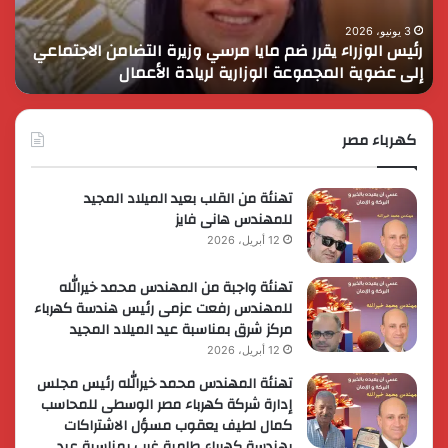
وزيرة
في
التضامن
التن
3 يونيو، 2026
رئيس الوزراء يقرر ضم مايا مرسي وزيرة التضامن الاجتماعي
ا
الاجتماعي
وحم
إلى عضوية المجموعة الوزارية لريادة الأعمال
و
إلى
الأ
عضوية
الق
المجموعة
الوزارية
كهرباء مصر
لريادة
الأعمال
تهنئة من القلب بعيد الميلاد المجيد
للمهندس هانى فايز
12 أبريل، 2026
تهنئة واجبة من المهندس محمد خيرالله
للمهندس رفعت عزمى رئيس هندسة كهرباء
مركز شرق بمناسبة عيد الميلاد المجيد
12 أبريل، 2026
تهنئة المهندس محمد خيرالله رئيس مجلس
إدارة شركة كهرباء مصر الوسطى للمحاسب
كمال لطيف يعقوب مسؤل الاشتراكات
بهندسة كهرباء طامية غرب بمناسبة عيد