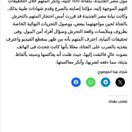
مول مصر الجديدة، بكفالة 100 جنيه، وأنكر المتهم خلال التحقيقات
التهم الموجهة إليه، مؤكدا إصابته بالصرع وقدم شهادات طبية بذلك.
وكانت نيابة مصر الجديدة قد قررت أمس احتجاز المتهم بالتحرش
بالفتاة لحين مواجهتهما ببعض، ووصول التحريات النهائية الخاصة
بظروف وملابسات واقعة التحرش وسؤال أفراد أمن المول. وفى
تحقيقات النيابة، اعترف المتهم بأنه من ظهر بمقطع الفيديو واعترف
بتعديه بالضرب على الفتاة، معللا بأنها كانت تتحدث فى الهاتف
بصوت عالٍ فالتفت إليها، حيث ظنت أنه يعاكسها وسبته بألفاظ
بذيئة، مما دفعه لضربها، وأنكر معاكستها.
شارك هذا الموضوع:
معجب بهذه: