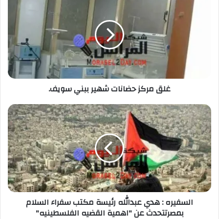
غلق مركز حضانات شهير ببني سويف.
السفيره : هدي عبدالله رئيسة مكتب سفراء السلام
بمصرتتحدث عن "اهمية القضيه الفلسطينيه"