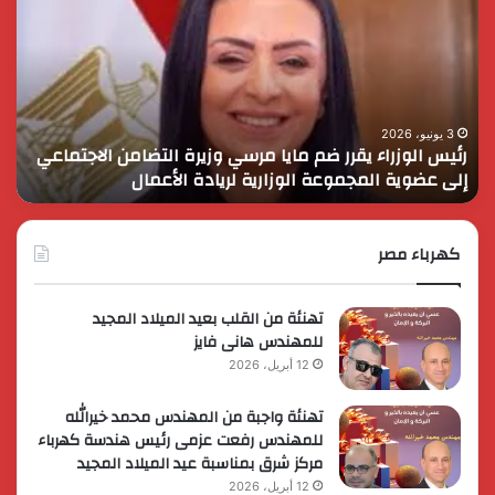
يقرر
يثم
ضم
دور
مايا
الق
مرسي
الم
وزيرة
في
التضامن
التن
3 يونيو، 2026
رئيس الوزراء يقرر ضم مايا مرسي وزيرة التضامن الاجتماعي
ا
الاجتماعي
وحم
إلى عضوية المجموعة الوزارية لريادة الأعمال
و
إلى
الأ
عضوية
الق
المجموعة
الوزارية
كهرباء مصر
لريادة
الأعمال
تهنئة من القلب بعيد الميلاد المجيد
للمهندس هانى فايز
12 أبريل، 2026
تهنئة واجبة من المهندس محمد خيرالله
للمهندس رفعت عزمى رئيس هندسة كهرباء
مركز شرق بمناسبة عيد الميلاد المجيد
12 أبريل، 2026