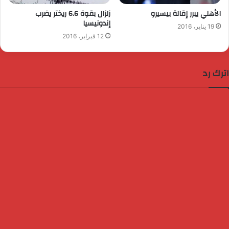
الأهلي يبرر إقالة بيسيرو
زلزال بقوة 6.6 ريختر يضرب
إندونيسيا
19 يناير، 2016
12 فبراير، 2016
اترك رد