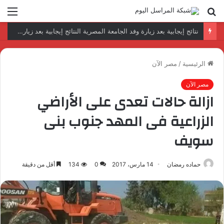
بحث
الق
عن
رئيس المكتب التنفيذي للمجلس العربي للاختصاصات الصحية يبحث مع الأمين العام لجامعة الدول العربية تعزيز التعاون لتطوير النظم الصحية العربية
الرئيسية
/
مصر الآن
مصر الآن
ازالة حالات تعدى على الأراضي​
الزراعية فى المهد جنوب بنى
سويف
حماده رمضان
14 مارس، 2017
0
134
أقل من دقيقة