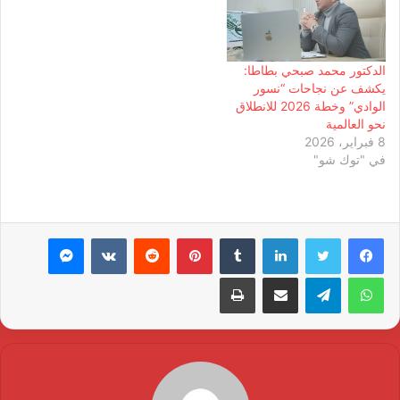
الدكتور محمد صبحي بطاطا:
يكشف عن نجاحات “نسور
الوادي” وخطة 2026 للانطلاق
نحو العالمية
8 فبراير، 2026
في "توك شو"
لينكدإن
بينتيريست
ماسنجر
واتساب
تيلقرام
مشاركة عبر البريد
طباعة