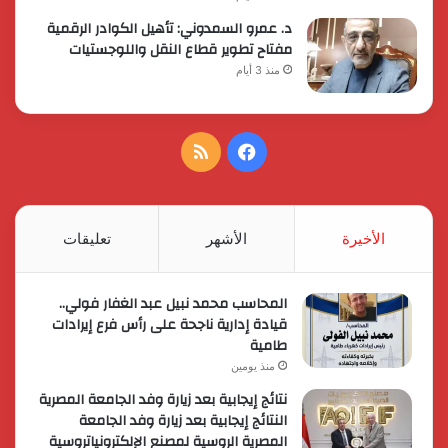
د. عمرو السمدوني: تأهيل الكوادر الرقمية
مفتاح تطوير قطاع النقل واللوجستيات
منذ 3 أيام
فيسبوك
ملخص
الموقع
RSS
الأخيرة
الأشهر
تعليقات
المحاسب محمد نبيل عبد الغفار فولي..
قيادة إدارية ناجحة على رأس فرع إيرادات
طامية
منذ يومين
نتائج إيجابية بعد زيارة وفد الجامعة المصرية
النتائج إيجابية بعد زيارة وفد الجامعة
المصرية الروسية لمصنع الإلكترونياتروسية