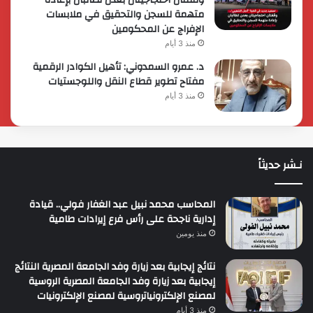
متهمة للسجن والتحقيق في ملابسات
الإفراج عن المحكومين
منذ 3 أيام
د. عمرو السمدوني: تأهيل الكوادر الرقمية
مفتاح تطوير قطاع النقل واللوجستيات
منذ 3 أيام
نـشر حديثاً
المحاسب محمد نبيل عبد الغفار فولي.. قيادة
إدارية ناجحة على رأس فرع إيرادات طامية
منذ يومين
نتائج إيجابية بعد زيارة وفد الجامعة المصرية النتائج
إيجابية بعد زيارة وفد الجامعة المصرية الروسية
لمصنع الإلكترونياتروسية لمصنع الإلكترونيات
منذ 3 أيام