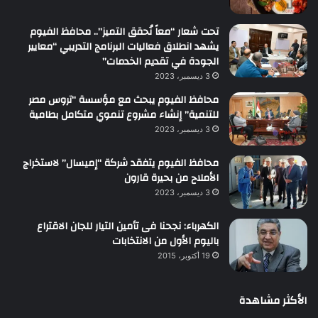
تحت شعار “معاً نُحقق التميز”.. محافظ الفيوم
يشهد انطلاق فعاليات البرنامج التدريبي “معايير
الجودة في تقديم الخدمات”
3 ديسمبر، 2023
محافظ الفيوم يبحث مع مؤسسة “تروس مصر
للتنمية” إنشاء مشروع تنموي متكامل بطامية
3 ديسمبر، 2023
محافظ الفيوم يتفقد شركة “إميسال” لاستخراج
الأملاح من بحيرة قارون
3 ديسمبر، 2023
الكهرباء: نجحنا فى تأمين التيار للجان الاقتراع
باليوم الأول من الانتخابات
19 أكتوبر، 2015
الأكثر مشاهدة