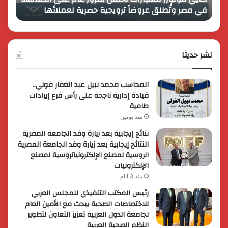
في مصر وتُطلق عروضاً ترويجية حصرية لعملائها
الك
مصر
الكبير
وتُطلق
برؤية
عروضاً
جديدة
ترويجية
وتوسع
حصرية
نشر حديثا
عالمي
لعملائها
المحاسب محمد نبيل عبد الغفار فولي..
قيادة إدارية ناجحة على رأس فرع إيرادات
طامية
منذ يومين
نتائج إيجابية بعد زيارة وفد الجامعة المصرية
النتائج إيجابية بعد زيارة وفد الجامعة المصرية
الروسية لمصنع الإلكترونياتروسية لمصنع
الإلكترونيات
منذ 3 أيام
رئيس المكتب التنفيذي للمجلس العربي
للاختصاصات الصحية يبحث مع الأمين العام
لجامعة الدول العربية تعزيز التعاون لتطوير
النظم الصحية العربية