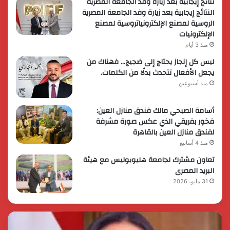
نتائج إيجابية بعد زيارة وفد الجامعة المصرية
النتائج إيجابية بعد زيارة وفد الجامعة المصرية
الروسية لمصنع الإلكترونياتروسية لمصنع
الإلكترونيات
منذ 3 أيام
ليس كل إنجاز يحتاج إلى ضجيج… فهناك من
يجعل الأفعال تتحدث بدلًا من الكلمات.
منذ أسبوعين
أسامة الصبحي مالك فندق منازل العين:
فخور بفريقي الذي عكس صورة مشرفة
لفندق منازل العين بالقاهرة
منذ 4 أسابيع
تعاون مشترك لجامعة هليوبوليس مع هيئة
البريد المصرى
31 مايو، 2026
رئيس
الر
الوزراء
الس