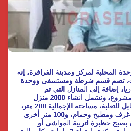
دة المحلية لمركز ومدينة الفرافرة، إنه
دمات، تضم قسم شرطة ومستشفى ووحدة
 تشمل 48 محلًا تجاريا، إضافة إلى المنازل التي تم
تخصيصها للشباب المنتفعين من المشروع، وتشمل انشاء 2000 منزل
ريفى عبارة عن دور واحد أرضى قابل للتعلية، مساحته الإجمالية 200 متر،
منها 100 متر للبناء، مقسمة إلى 3 غرف ومطبخ وحمام، و100 متر أخرى
صبح حظيرة لتربية المواشى أو