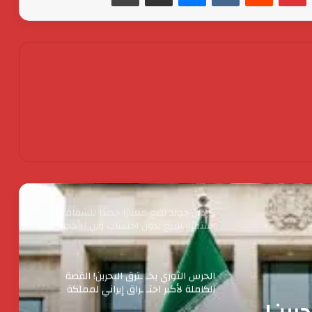
جولدن تاون تستعد لطرح اكبر ” Business
City ” تجارى اداى فندقى ينطلق من الداون
تاون
اكس بينج “XPENG” تتصدر مبيعات فئة
السيارات الكهربائية الفاخرة في مصر خلال
أبريل 2026
كردان جولد تضع معيارًا جديدًا للشفافية :
استمرار البيع بدون احتساب وزن الأحجار
والفصوص ولا زيادة في قيمة المصنعية
حتي يناير المقبل
الحرس الثوري يخـ ـترق البحرين! القصة
الكاملة لأكبر اختـ ـراق إيراني لمملكة
البحرين؟
رئيس الوزراء يقرر ضم مايا مرسي وزيرة
التضامن الاجتماعي إلى عضوية المجموعة
الوزارية لريادة الأعمال