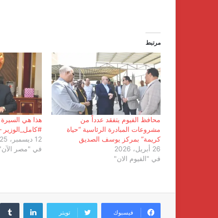
مرتبط
محافظ الفيوم يتفقد عدداً من
هذا هي السيرة ا
مشروعات المبادرة الرئاسية “حياة
#كامل_الوزير –
كريمة” بمركز يوسف الصديق
12 ديسمبر، 2025
26 أبريل، 2026
في "مصر الآن"
في "الفيوم الان"
لينكدإن
فيسبوك
تويتر