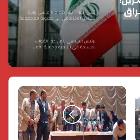
ا مرسي
إلى
الرئيس السيسي يثمن دور القوات
المسلحة في التنمية وحماية الأمن
لريادة
القومي
الدكتور محسن السيد.. نموذج للإدارة
الناجحة والانضباط المهنى بأوقاف الفيوم
انطلاق شركة « ZEE Properties» بالسوق
العقاري المصري بمحفظة مشروعات
مستهدفة تتجاوز ٢٠ مليار جنيه
افتتاح المبنى الرئيسي لمستشفى الناس
باسم الراحل خميس عصفور
ستيلانتس تكشف عن خطتها الاستراتيجية
بقيمة 60 مليار يورو. لتسريع النمو وتعزيز
الربحية