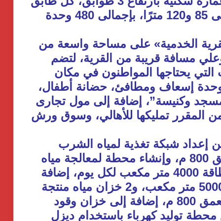
الدواجن، كما شمل المشروع 40 عمارة سكنية بارتفاع 3 طوابق، كل طابق
يضم 4 وحدات مقسمة بين مساحتى 85 و120 مترًا، بإجمالى 480 وحدة
قرية الخدمية» على مساحة واسعة من
ي مسافة قريبة من القرية، لتضم
التي يحتاجها المواطنون في مكان
وحدة إسعاف ومطافئ، حضانة أطفال،
سجد وكنيسة”، إضافة إلى مول تجارى
48 محلًا تجاريًا من المقرر تمليكها للأهالي، وسوق ورش
 من إعداد شبكة تغذية لمياه الشرب
بطول 26 كم، وتم تجهيز 2 بئر بعمق 800 م، وإنشاء محطة لمعالجة مياه
الشرب وإزالة الحديد والمنجنيز بطاقة 4000 متر مكعب لكل يوم، إضافة
إلى انشاء خزان مياه منتجة سعة 5000 متر مكعب، و2 خزان مياه منتجة
سعة 1000 متر مكعب، وبئر مياه بعمق 800 م، إضافة إلى خزان وقود
حطة توليد كهرباء باستخدام ديزل