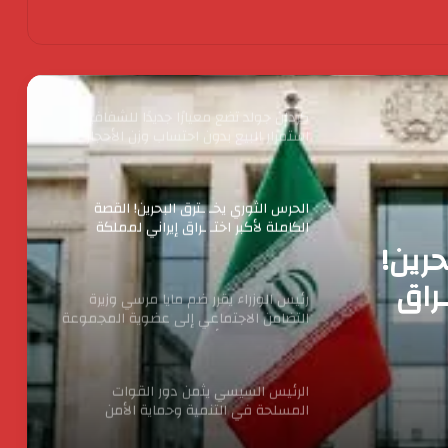
كردان جولد تضع معيارًا جديدًا للشفافية :
استمرار البيع بدون احتساب وزن الأحجار
والفصوص ولا زيادة في قيمة المصنعية
حتي يناير المقبل
الحرس الثوري يخـ ـترق البحرين! القصة
الكاملة لأكبر اختـ ـراق إيراني لمملكة
البحرين؟
رئيس الوزراء يقرر ضم مايا مرسي وزيرة
التضامن الاجتماعي إلى عضوية المجموعة
الوزارية لريادة الأعمال
ا مرسي
إلى
الرئيس السيسي يثمن دور القوات
المسلحة في التنمية وحماية الأمن
لريادة
القومي
حرين!
الدكتور محسن السيد.. نموذج للإدارة
ـراق
الناجحة والانضباط المهنى بأوقاف الفيوم