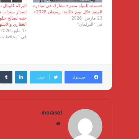
«نستله للمياه مصر» تشارك في مبادرة
البركة كابيتال 
المنفذ «كل يوم حكاية- رمضان 2026»
23 مارس، 2026
جنيه لصالح جلو
في "البرلمان"
العقاري والاسته
17 مايو، 2026
في "محافظات"
لينكدإن
فيسبوك
تويتر
morasel
موقع
الويب