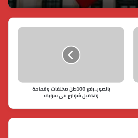
انطلاق شركة « ZEE Properties» بالسوق
العقاري المصري بمحفظة مشروعات
مستهدفة تتجاوز ٢٠ مليار جنيه
افتتاح المبنى الرئيسي لمستشفى الناس
باسم الراحل خميس عصفور
ستيلانتس تكشف عن خطتها الاستراتيجية
بقيمة 60 مليار يورو. لتسريع النمو وتعزيز
الربحية
بالصور...رفع 100طن مخلفات وقمامة
جولدن تاون تستعد لطرح اكبر ” Business
وتجميل شوارع بنى سويف
City ” تجارى اداى فندقى ينطلق من الداون
تاون
اكس بينج “XPENG” تتصدر مبيعات فئة
السيارات الكهربائية الفاخرة في مصر خلال
أبريل 2026