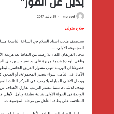
بديل عن الفوز”
morasel
25 يوليو، 2017
صلاح متولى
يستضيف ملعب استاد السلام في الساعة التاسعة مساء الثل
للمجموعة الأولى.
…
يدخل الفريقان اللقاء بلا رصيد من النقاط بعد هزيمة ا
وتلقى الوحدة هزيمة مريرة على يد نصر حسين داى الجزائر
خصوصًا أن الهزيمة تنهى مشوار الفريق الخاسر بالبطولة
الآمال فى التأهل، سواء بتصدر المجموعة، أو الصعود كأف
ويدخل الأهلى المباراة بلا رصيد فى المركز الثالث للم
بهدف للاشىء، بينما يتصدر الترتيب بفارق الأهداف ع
الوحدة فى الجولة الأولى بثنائية نظيفة،ويأمل الأهلي ف
المنافسة على بطاقة التأهل من مرحلة المجموعات.
ويواصل الجهاز الفني للنادي الأهلي سياسته بإراحة عدد