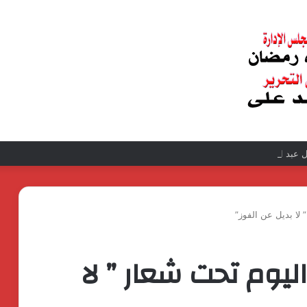
عبد الغفار فولي.. قيادة إدارية ناجحة على رأس فرع إيرادات طامية
 لا بديل عن الفوز”
اليوم تحت شعار ” لا