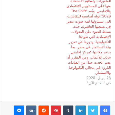
المتغيرات وتعظيم الاستفادة
منها على المستويين الاقتصادي
والإقليمي. ويُعد “The Shift
2026” نواة أساسية للنقاشات
التي ستتناولها قمة صوت مصر
في نسختها العاشرة، حيث
يسلط الضوء على التحولات
الاقتصادية التي تقودها
التكنولوجيا، ودورها في تعزيز
بيئة الاستثمار في مصر، بما
يدعم مكانتها كمركز إقليمي
جاذب للأعمال، ومن المقرر أن
يضم الحدث عددًا من القيادات
البارزة في مجالي التكنولوجيا
والاستثمار.
26 أبريل، 2026
في "العالم الان"
لينكدإن
بينتيريست
ماسنجر