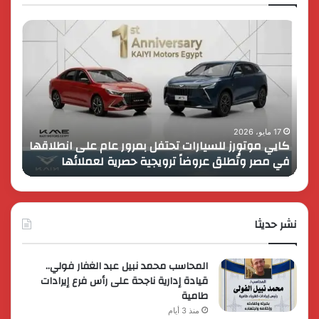
كايي
تفاصي
موتورز
إطلاق
للسيارات
قمة
تحتفل
رايز
بمرور
اب
عام
الـ
على
13
انطلاقها
بالمت
17 مايو، 2026
8 فبراير، 2026
كايي موتورز للسيارات تحتفل بمرور عام على انطلاقها
في
المصر
في مصر وتُطلق عروضاً ترويجية حصرية لعملائها
الك
مصر
الكبير
وتُطلق
برؤية
عروضاً
جديدة
ترويجية
وتوسع
حصرية
نشر حديثا
عالمي
لعملائها
المحاسب محمد نبيل عبد الغفار فولي..
قيادة إدارية ناجحة على رأس فرع إيرادات
طامية
منذ 3 أيام