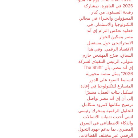
2026 في القاهرة، بمشاركة
رفيعة المستوى من كبار
المسؤولين والخبراء في مجالي
التكنولوجيا والاستثمار، في
خطوة تعكس التزام إي آند
مصر بتمكين الحوار
الاستراتيجي حول مستقبل
الاقتصاد الرقمي. وفي هذا
السياق، صرّح المهندس حازم
متولي، الرئيس التنفيذي لشركة
إي آند مصر، بأن “The Shift
2026” يمثل منصة محورية
لتسليط الضوء على الدور
المتسارع للتكنولوجيا في إعادة
تشكيل بيئات العمل، مشيرًا
إلى أن إي آند مصر تواصل
ترسيخ مكانتها كمزود متكامل
للحلول الرقمية ومحرك رئيسي
لتبني أحدث تقنيات الاتصالات
والذكاء الاصطناعي في السوق
المصري، بما يدعم جهود التحول
الرقمي عبر مختلف القطاعات.