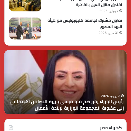
لفندق منازل العين بالقاهرة
7 يوليو، 2026
تعاون مشترك لجامعة هليوبوليس مع هيئة
البريد المصرى
31 مايو، 2026
رئيس
الر
الوزراء
الس
يقرر
يثم
ضم
دور
مايا
الق
مرسي
الم
وزيرة
في
التضامن
التن
3 يونيو، 2026
رئيس الوزراء يقرر ضم مايا مرسي وزيرة التضامن الاجتماعي
ا
الاجتماعي
وحم
إلى عضوية المجموعة الوزارية لريادة الأعمال
و
إلى
الأ
عضوية
الق
المجموعة
الوزارية
كهرباء مصر