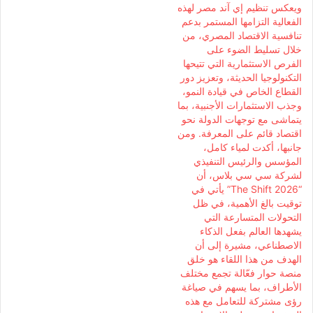
ويعكس تنظيم إي آند مصر لهذه
الفعالية التزامها المستمر بدعم
تنافسية الاقتصاد المصري، من
خلال تسليط الضوء على
الفرص الاستثمارية التي تتيحها
التكنولوجيا الحديثة، وتعزيز دور
القطاع الخاص في قيادة النمو،
وجذب الاستثمارات الأجنبية، بما
يتماشى مع توجهات الدولة نحو
اقتصاد قائم على المعرفة. ومن
جانبها، أكدت لمياء كامل،
المؤسس والرئيس التنفيذي
لشركة سي سي بلاس، أن
“The Shift 2026” يأتي في
توقيت بالغ الأهمية، في ظل
التحولات المتسارعة التي
يشهدها العالم بفعل الذكاء
الاصطناعي، مشيرة إلى أن
الهدف من هذا اللقاء هو خلق
منصة حوار فعّالة تجمع مختلف
الأطراف، بما يسهم في صياغة
رؤى مشتركة للتعامل مع هذه