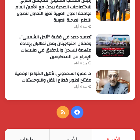
رئيس المكتب التنفيذي للمجلس العربي
للاختصاصات الصحية يبحث مع الأمين العام
لجامعة الدول العربية تعزيز التعاون لتطوير
النظم الصحية العربية
منذ 4 أيام
تصعيد جديد في قضية “أنجل الشعيبي”..
وقفتان احتجاجيتان بعدن تطالبان بإعادة
متهمة للسجن والتحقيق في ملابسات
الإفراج عن المحكومين
منذ 4 أيام
د. عمرو السمدوني: تأهيل الكوادر الرقمية
مفتاح تطوير قطاع النقل واللوجستيات
منذ 4 أيام
فيسبوك
ملخص
الموقع
RSS
الأخيرة
الأشهر
تعليقات