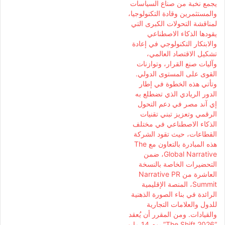
يجمع نخبة من صناع السياسات
والمستثمرين وقادة التكنولوجيا،
لمناقشة التحولات الكبرى التي
يقودها الذكاء الاصطناعي
والابتكار التكنولوجي في إعادة
تشكيل الاقتصاد العالمي،
وآليات صنع القرار، وتوازنات
القوى على المستوى الدولي.
وتأتي هذه الخطوة في إطار
الدور الريادي الذي تضطلع به
إي آند مصر في دعم التحول
الرقمي وتعزيز تبني تقنيات
الذكاء الاصطناعي في مختلف
القطاعات، حيث تقود الشركة
هذه المبادرة بالتعاون مع The
Global Narrative، ضمن
التحضيرات الخاصة بالنسخة
العاشرة من Narrative PR
Summit، المنصة الإقليمية
الرائدة في بناء الصورة الذهنية
للدول والعلامات التجارية
والقيادات. ومن المقرر أن يُعقد
“The Shift 2026” يوم 14 مايو