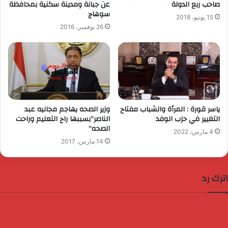
صاحب ربع الدولة
عن جبانة ومدينة سكنية بمحافظة
سوهاج
15 يونيو، 2018
26 نوفمبر، 2016
ياسر قورة : المرأة والشباب مفتاح
وزير الصحه يهاجم مجانيه عبد
التغيير في حزب الوفد
الناصر”بسببها راح التعليم وراحت
الصحه”
4 مارس، 2022
14 مارس، 2017
اترك رد