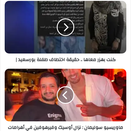
كنت بهزر معاها .. حقيقة اختطاف طفلة بورسعيد |
ماوريسيو سوليمان : نزال أوسيك وفيرهوفين في أهرامات