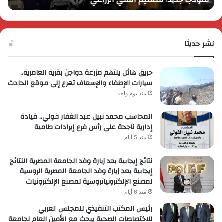
الفني
وتُ
الزراعي
عرو
ترو
نشر حديثا
حصر
لعمل
حريق هائل يلتهم مزرعة دواجن بقرية العامرية..
سيارات الإطفاء والإسعاف تهرع إلى موقع الحادث
منذ يوم واحد
المحاسب محمد نبيل عبد الغفار فولي.. قيادة
إدارية ناجحة على رأس فرع إيرادات طامية
منذ 5 أيام
نتائج إيجابية بعد زيارة وفد الجامعة المصرية النتائج
إيجابية بعد زيارة وفد الجامعة المصرية الروسية
لمصنع الإلكترونياتروسية لمصنع الإلكترونيات
منذ 6 أيام
رئيس المكتب التنفيذي للمجلس العربي
للاختصاصات الصحية يبحث مع الأمين العام لجامعة