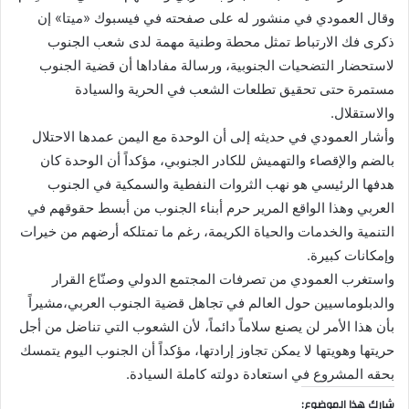
وقال العمودي في منشور له على صفحته في فيسبوك «ميتا» إن
ذكرى فك الارتباط تمثل محطة وطنية مهمة لدى شعب الجنوب
لاستحضار التضحيات الجنوبية، ورسالة مفاداها أن قضية الجنوب
مستمرة حتى تحقيق تطلعات الشعب في الحرية والسيادة
والاستقلال.
وأشار العمودي في حديثه إلى أن الوحدة مع اليمن عمدها الاحتلال
بالضم والإقصاء والتهميش للكادر الجنوبي، مؤكداً أن الوحدة كان
هدفها الرئيسي هو نهب الثروات النفطية والسمكية في الجنوب
العربي وهذا الواقع المرير حرم أبناء الجنوب من أبسط حقوقهم في
التنمية والخدمات والحياة الكريمة، رغم ما تمتلكه أرضهم من خيرات
وإمكانات كبيرة.
واستغرب العمودي من تصرفات المجتمع الدولي وصنّاع القرار
والدبلوماسيين حول العالم في تجاهل قضية الجنوب العربي،مشيراً
بأن هذا الأمر لن يصنع سلاماً دائماً، لأن الشعوب التي تناضل من أجل
حريتها وهويتها لا يمكن تجاوز إرادتها، مؤكداً أن الجنوب اليوم يتمسك
بحقه المشروع في استعادة دولته كاملة السيادة.
شارك هذا الموضوع: