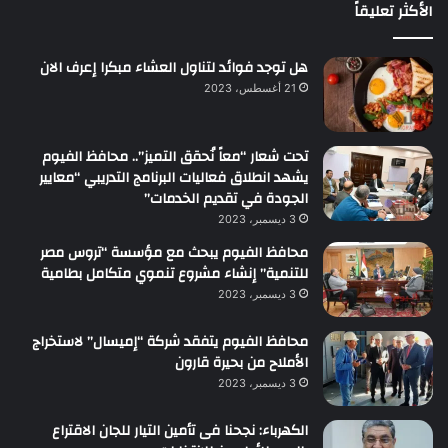
الأكثر تعليقاً
هل توجد فوائد لتناول العشاء مبكرا إعرف الان
21 أغسطس، 2023
تحت شعار “معاً نُحقق التميز”.. محافظ الفيوم
يشهد انطلاق فعاليات البرنامج التدريبي “معايير
الجودة في تقديم الخدمات”
3 ديسمبر، 2023
محافظ الفيوم يبحث مع مؤسسة “تروس مصر
للتنمية” إنشاء مشروع تنموي متكامل بطامية
3 ديسمبر، 2023
محافظ الفيوم يتفقد شركة “إميسال” لاستخراج
الأملاح من بحيرة قارون
3 ديسمبر، 2023
الكهرباء: نجحنا فى تأمين التيار للجان الاقتراع