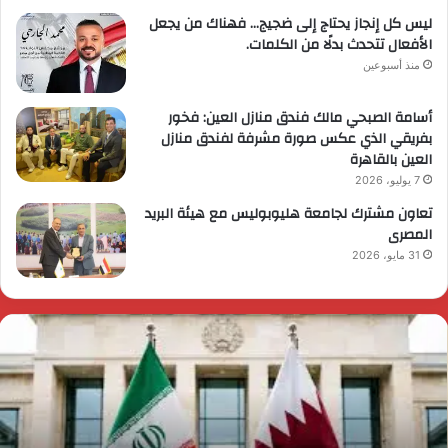
ليس كل إنجاز يحتاج إلى ضجيج… فهناك من يجعل
الأفعال تتحدث بدلًا من الكلمات.
منذ أسبوعين
أسامة الصبحي مالك فندق منازل العين: فخور
بفريقي الذي عكس صورة مشرفة لفندق منازل
العين بالقاهرة
7 يوليو، 2026
تعاون مشترك لجامعة هليوبوليس مع هيئة البريد
المصرى
31 مايو، 2026
لحرس
ر
لثوري
ا
خـ
ي
ترق
ض
لبحرين!
م
لقصة
م