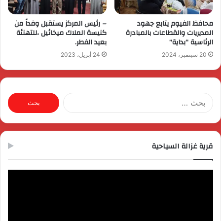
محافظ الفيوم يتابع جهود
– رئيس المركز يستقبل وفداً من
المديريات والقطاعات بالمبادرة
كنيسة الملاك ميخائيل ،للتهنئة
الرئاسية “بداية”
بعيد الفطر.
20 سبتمبر، 2024
24 أبريل، 2023
البحث
عن:
قرية غزالة السياحية
مشغل
الفيديو