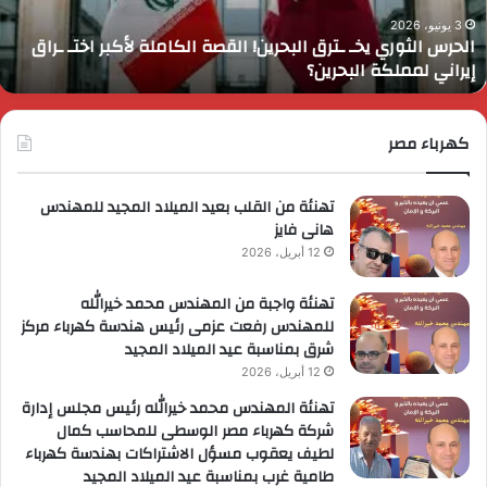
لكاملة
و
أكبر
ا
3 يونيو، 2026
الحرس الثوري يخـ ـترق البحرين! القصة الكاملة لأكبر اختـ ـراق
ختـ
ا
إيراني لمملكة البحرين؟
راق
إ
يراني
ع
مملكة
ا
لبحرين؟
كهرباء مصر
ا
ل
ا
تهنئة من القلب بعيد الميلاد المجيد للمهندس
هانى فايز
12 أبريل، 2026
تهنئة واجبة من المهندس محمد خيرالله
للمهندس رفعت عزمى رئيس هندسة كهرباء مركز
شرق بمناسبة عيد الميلاد المجيد
12 أبريل، 2026
تهنئة المهندس محمد خيرالله رئيس مجلس إدارة
شركة كهرباء مصر الوسطى للمحاسب كمال
لطيف يعقوب مسؤل الاشتراكات بهندسة كهرباء
طامية غرب بمناسبة عيد الميلاد المجيد