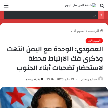
بحث
الق
عن
د. عمرو السمدوني: تأهيل الكوادر الرقمية مفتاح تطوير قطاع النقل واللوجستيات
الرئيسية
/
الفيوم الان
الفيوم الان
العمودي: الوحدة مع اليمن انتهت
وذكرى فك الارتباط محطة
لاستحضار تضحيات أبناء الجنوب
حماده رمضان
23 مايو، 2026
13
دقيقة واحدة