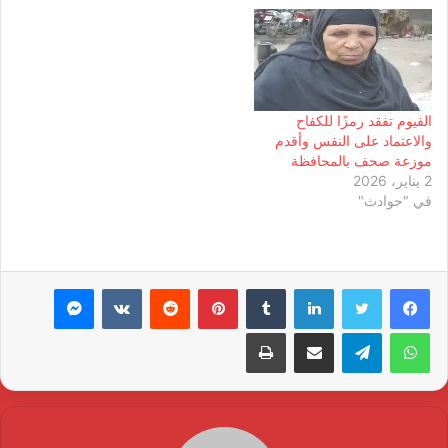
الفيوم تفقد رمزًا للكفاح
والاعتماد على النفس وأقدم
موزعة صحف بالمحافظة
2 يناير، 2026
في "حوادث"
لينكدإن
بينتيريست
ماسنجر
واتساب
تيلقرام
مشاركة عبر البريد
طباعة