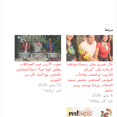
مرتبط
بلال صبري يعلن رسميًا موافقة
صوت الأردن عمر العبداللات
الرقابة على “أوراق
يطلق “هينا جينا” دعماً للنشامى
التاروت”ويكشف مفاجآت
بالتعاون مع البنك الأردني
المؤتمر الصحفي بحضور سمية
الكويتي
الخشاب ورانيا يوسف ومي
23 مايو، 2026
سليم
في "رياضة"
8 مايو، 2026
في "فن وثقافة"