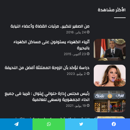
الأكثر مشاهدة
من الصغير للكبير.. مرتبات القضاة وأعضاء النيابة
24 يناير، 2016
أثرياء الكهرباء يستولون على مساكن الكهرباء
بالبحيرة
23 أكتوبر، 2015
دراسة تؤكد بأن الزوجة الممتلئة أفضل من النحيفة
2 يوليو، 2023
رئيس مجلس إدارة حلواني إيتوال : قريبا فى جميع
انحاء الجمهورية ونسعى للعالمية
19 يوليو، 2021
الفرق بين كلمة ( عصر ) و ( عهد ) فى التاريخ
8 أبريل، 2017
يسبوك
تويتر
واتساب
تيلقرام