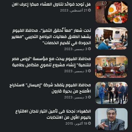
هل توجد فوائد لتناول العشاء مبكرا إعرف الان
21 أغسطس، 2023
تحت شعار “معاً نُحقق التميز”.. محافظ الفيوم
يشهد انطلاق فعاليات البرنامج التدريبي “معايير
الجودة في تقديم الخدمات”
3 ديسمبر، 2023
محافظ الفيوم يبحث مع مؤسسة “تروس مصر
للتنمية” إنشاء مشروع تنموي متكامل بطامية
3 ديسمبر، 2023
محافظ الفيوم يتفقد شركة “إميسال” لاستخراج
الأملاح من بحيرة قارون
3 ديسمبر، 2023
الكهرباء: نجحنا فى تأمين التيار للجان الاقتراع
باليوم الأول من الانتخابات
19 أكتوبر، 2015