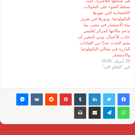
في نسختها العاشرة، حيث
يسلط الضوء على التحولات
الاقتصادية التي تقودها
التكنولوجيا، ودورها في تعزيز
بيئة الاستثمار في مصر، بما
يدعم مكانتها كمركز إقليمي
جاذب للأعمال، ومن المقرر أن
يضم الحدث عددًا من القيادات
البارزة في مجالي التكنولوجيا
والاستثمار.
26 أبريل، 2026
في "العالم الان"
لينكدإن
بينتيريست
ماسنجر
واتساب
تيلقرام
مشاركة عبر البريد
طباعة