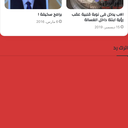
الاب يدخل فى نوبة قلبية عقب
برامج سخيفة !
رؤية ابنتة داخل الغسالة
6 مارس، 2016
15 ديسمبر، 2019
اترك رد