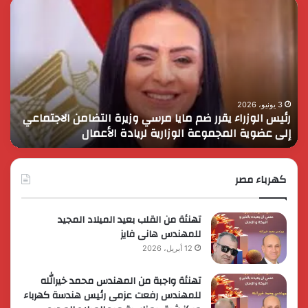
رئيس
الر
الوزراء
الس
يقرر
يثم
ضم
دور
مايا
الق
مرسي
الم
وزيرة
في
التضامن
التن
3 يونيو، 2026
رئيس الوزراء يقرر ضم مايا مرسي وزيرة التضامن الاجتماعي
ا
الاجتماعي
وحم
إلى عضوية المجموعة الوزارية لريادة الأعمال
و
إلى
الأ
عضوية
الق
المجموعة
الوزارية
كهرباء مصر
لريادة
الأعمال
تهنئة من القلب بعيد الميلاد المجيد
للمهندس هانى فايز
12 أبريل، 2026
تهنئة واجبة من المهندس محمد خيرالله
للمهندس رفعت عزمى رئيس هندسة كهرباء