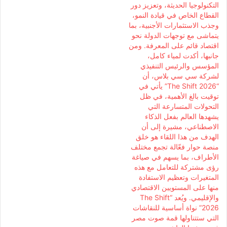
التكنولوجيا الحديثة، وتعزيز دور
القطاع الخاص في قيادة النمو،
وجذب الاستثمارات الأجنبية، بما
يتماشى مع توجهات الدولة نحو
اقتصاد قائم على المعرفة. ومن
جانبها، أكدت لمياء كامل،
المؤسس والرئيس التنفيذي
لشركة سي سي بلاس، أن
“The Shift 2026” يأتي في
توقيت بالغ الأهمية، في ظل
التحولات المتسارعة التي
يشهدها العالم بفعل الذكاء
الاصطناعي، مشيرة إلى أن
الهدف من هذا اللقاء هو خلق
منصة حوار فعّالة تجمع مختلف
الأطراف، بما يسهم في صياغة
رؤى مشتركة للتعامل مع هذه
المتغيرات وتعظيم الاستفادة
منها على المستويين الاقتصادي
والإقليمي. ويُعد “The Shift
2026” نواة أساسية للنقاشات
التي ستتناولها قمة صوت مصر