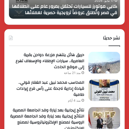
انطلاقها
بالمت
17 مايو، 2026
8 فبراير، 2026
كايي موتورز للسيارات تحتفل بمرور عام على انطلاقها
في
المصر
في مصر وتُطلق عروضاً ترويجية حصرية لعملائها
الك
مصر
الكبير
وتُطلق
برؤية
عروضاً
جديدة
ترويجية
وتوسع
حصرية
نشر حديثا
عالمي
لعملائها
حريق هائل يلتهم مزرعة دواجن بقرية
العامرية.. سيارات الإطفاء والإسعاف تهرع
إلى موقع الحادث
منذ 21 ساعة
المحاسب محمد نبيل عبد الغفار فولي..
قيادة إدارية ناجحة على رأس فرع إيرادات
طامية
منذ 4 أيام
نتائج إيجابية بعد زيارة وفد الجامعة المصرية
النتائج إيجابية بعد زيارة وفد الجامعة المصرية
الروسية لمصنع الإلكترونياتروسية لمصنع
الإلكترونيات