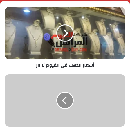
أسعار الذهب فى الفيوم ناااار