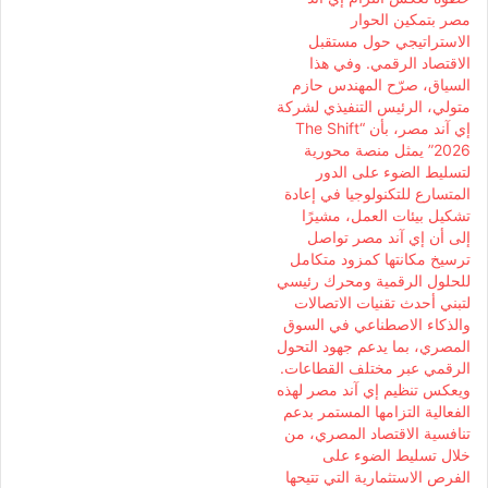
مصر بتمكين الحوار
الاستراتيجي حول مستقبل
الاقتصاد الرقمي. وفي هذا
السياق، صرّح المهندس حازم
متولي، الرئيس التنفيذي لشركة
إي آند مصر، بأن “The Shift
2026” يمثل منصة محورية
لتسليط الضوء على الدور
المتسارع للتكنولوجيا في إعادة
تشكيل بيئات العمل، مشيرًا
إلى أن إي آند مصر تواصل
ترسيخ مكانتها كمزود متكامل
للحلول الرقمية ومحرك رئيسي
لتبني أحدث تقنيات الاتصالات
والذكاء الاصطناعي في السوق
المصري، بما يدعم جهود التحول
الرقمي عبر مختلف القطاعات.
ويعكس تنظيم إي آند مصر لهذه
الفعالية التزامها المستمر بدعم
تنافسية الاقتصاد المصري، من
خلال تسليط الضوء على
الفرص الاستثمارية التي تتيحها