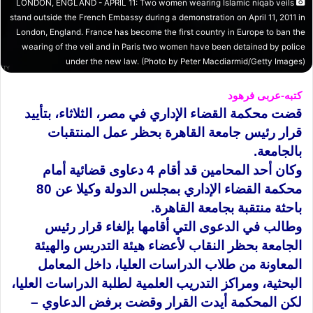
LONDON, ENGLAND - APRIL 11: Two women wearing Islamic niqab veils
stand outside the French Embassy during a demonstration on April 11, 2011 in
London, England. France has become the first country in Europe to ban the
wearing of the veil and in Paris two women have been detained by police
under the new law. (Photo by Peter Macdiarmid/Getty Images)
كتبه-عربى فرهود
قضت محكمة القضاء الإداري في مصر، الثلاثاء، بتأييد
قرار رئيس جامعة القاهرة بحظر عمل المنتقبات
بالجامعة.
وكان أحد المحامين قد أقام 4 دعاوى قضائية أمام
محكمة القضاء الإداري بمجلس الدولة وكيلا عن 80
باحثة منتقبة بجامعة القاهرة.
وطالب في الدعوى التي أقامها بإلغاء قرار رئيس
الجامعة بحظر النقاب لأعضاء هيئة التدريس والهيئة
المعاونة من طلاب الدراسات العليا، داخل المعامل
البحثية، ومراكز التدريب العلمية لطلبة الدراسات العليا،
لكن المحكمة أيدت القرار وقضت برفض الدعاوي –