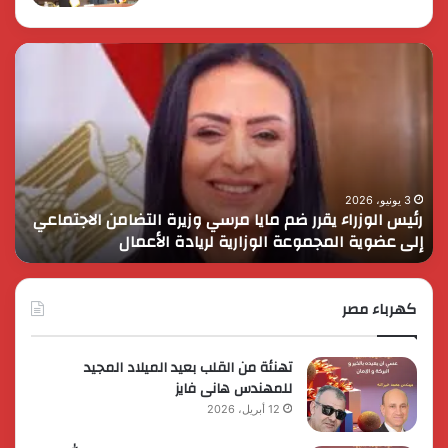
رئيس
الر
الوزراء
الس
يقرر
يثم
ضم
دور
مايا
الق
مرسي
الم
وزيرة
في
التضامن
التن
3 يونيو، 2026
رئيس الوزراء يقرر ضم مايا مرسي وزيرة التضامن الاجتماعي
ا
الاجتماعي
وحم
إلى عضوية المجموعة الوزارية لريادة الأعمال
و
إلى
الأ
عضوية
الق
المجموعة
الوزارية
كهرباء مصر
لريادة
الأعمال
تهنئة من القلب بعيد الميلاد المجيد
للمهندس هانى فايز
12 أبريل، 2026