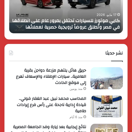
عام
الـ
على
13
انطلاقها
بالمت
17 مايو، 2026
8 فبراير، 2026
كايي موتورز للسيارات تحتفل بمرور عام على انطلاقها
في
المصر
في مصر وتُطلق عروضاً ترويجية حصرية لعملائها
الك
مصر
الكبير
وتُطلق
برؤية
عروضاً
جديدة
ترويجية
وتوسع
حصرية
نشر حديثا
عالمي
لعملائها
حريق هائل يلتهم مزرعة دواجن بقرية
العامرية.. سيارات الإطفاء والإسعاف تهرع
إلى موقع الحادث
منذ يومين
المحاسب محمد نبيل عبد الغفار فولي..
قيادة إدارية ناجحة على رأس فرع إيرادات
طامية
منذ 6 أيام
نتائج إيجابية بعد زيارة وفد الجامعة المصرية