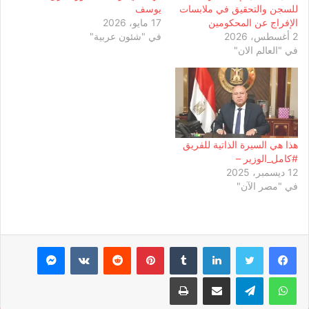
للسجن والتحقيق في ملابسات
يوسف
الإفراج عن المحكومين
17 مايو، 2026
2 أغسطس، 2026
في "شئون عربية"
في "العالم الان"
هذا هي السيرة الذاتية للفريق
#كامل_الوزير –
12 ديسمبر، 2025
في "مصر الآن"
لينكدإن
بينتيريست
ماسنجر
واتساب
تيلقرام
مشاركة عبر البريد
طباعة