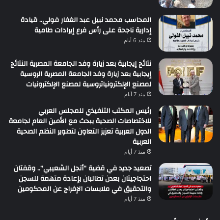
المحاسب محمد نبيل عبد الغفار فولي.. قيادة
إدارية ناجحة على رأس فرع إيرادات طامية
منذ 6 أيام
نتائج إيجابية بعد زيارة وفد الجامعة المصرية النتائج
إيجابية بعد زيارة وفد الجامعة المصرية الروسية
لمصنع الإلكترونياتروسية لمصنع الإلكترونيات
منذ 7 أيام
رئيس المكتب التنفيذي للمجلس العربي
للاختصاصات الصحية يبحث مع الأمين العام لجامعة
الدول العربية تعزيز التعاون لتطوير النظم الصحية
العربية
منذ 7 أيام
تصعيد جديد في قضية “أنجل الشعيبي”.. وقفتان
احتجاجيتان بعدن تطالبان بإعادة متهمة للسجن
والتحقيق في ملابسات الإفراج عن المحكومين
منذ 7 أيام