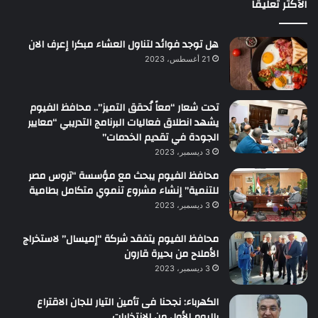
الأكثر تعليقاً
هل توجد فوائد لتناول العشاء مبكرا إعرف الان
21 أغسطس، 2023
تحت شعار “معاً نُحقق التميز”.. محافظ الفيوم
يشهد انطلاق فعاليات البرنامج التدريبي “معايير
الجودة في تقديم الخدمات”
3 ديسمبر، 2023
محافظ الفيوم يبحث مع مؤسسة “تروس مصر
للتنمية” إنشاء مشروع تنموي متكامل بطامية
3 ديسمبر، 2023
محافظ الفيوم يتفقد شركة “إميسال” لاستخراج
الأملاح من بحيرة قارون
3 ديسمبر، 2023
الكهرباء: نجحنا فى تأمين التيار للجان الاقتراع
باليوم الأول من الانتخابات