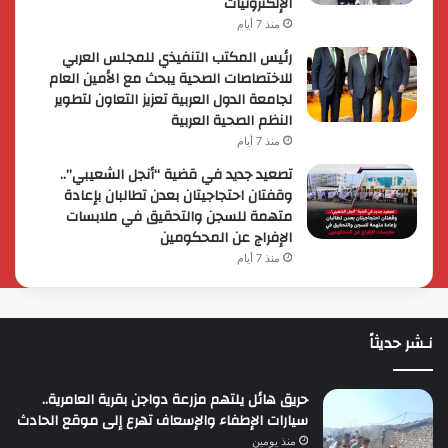
الإلكترونيات
منذ 7 أيام
رئيس المكتب التنفيذي للمجلس العربي
للاختصاصات الصحية يبحث مع الأمين العام
لجامعة الدول العربية تعزيز التعاون لتطوير
النظم الصحية العربية
منذ 7 أيام
تصعيد جديد في قضية “أنجل الشعيبي”..
وقفتان احتجاجيتان بعدن تطالبان بإعادة
متهمة للسجن والتحقيق في ملابسات
الإفراج عن المحكومين
منذ 7 أيام
نـشر حديثاً
حريق هائل يلتهم مزرعة دواجن بقرية العامرية..
سيارات الإطفاء والإسعاف تهرع إلى موقع الحادث
منذ يومين