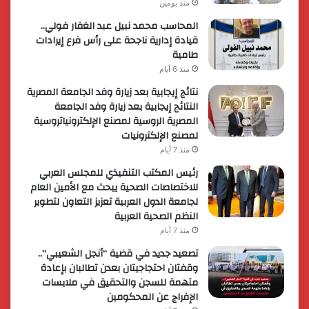
منذ يومين
المحاسب محمد نبيل عبد الغفار فولي..
قيادة إدارية ناجحة على رأس فرع إيرادات
طامية
منذ 6 أيام
نتائج إيجابية بعد زيارة وفد الجامعة المصرية
النتائج إيجابية بعد زيارة وفد الجامعة
المصرية الروسية لمصنع الإلكترونياتروسية
لمصنع الإلكترونيات
منذ 7 أيام
رئيس المكتب التنفيذي للمجلس العربي
للاختصاصات الصحية يبحث مع الأمين العام
لجامعة الدول العربية تعزيز التعاون لتطوير
النظم الصحية العربية
منذ 7 أيام
تصعيد جديد في قضية “أنجل الشعيبي”..
وقفتان احتجاجيتان بعدن تطالبان بإعادة
متهمة للسجن والتحقيق في ملابسات
الإفراج عن المحكومين