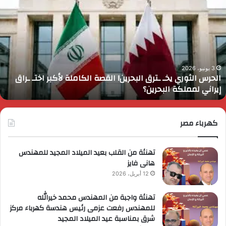
لوزراء
ا
قرر
ي
م
د
ايا
ا
رسي
ا
زيرة
ف
لتضامن
ا
3 يونيو، 2026
رئيس الوزراء يقرر ضم مايا مرسي وزيرة التضامن الاجتماعي إلى
لاجتماعي
و
عضوية المجموعة الوزارية لريادة الأعمال
لى
ا
ضوية
ا
لمجموعة
لوزارية
كهرباء مصر
ريادة
لأعمال
تهنئة من القلب بعيد الميلاد المجيد للمهندس
هانى فايز
12 أبريل، 2026
تهنئة واجبة من المهندس محمد خيرالله
للمهندس رفعت عزمى رئيس هندسة كهرباء مركز
شرق بمناسبة عيد الميلاد المجيد