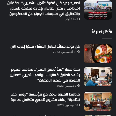
تصعيد جديد في قضية “أنجل الشعيبي”.. وقفتان
احتجاجيتان بعدن تطالبان بإعادة متهمة للسجن
والتحقيق في ملابسات الإفراج عن المحكومين
منذ 7 أيام
الأكثر تعليقاً
هل توجد فوائد لتناول العشاء مبكرا إعرف الان
21 أغسطس، 2023
تحت شعار “معاً نُحقق التميز”.. محافظ الفيوم
يشهد انطلاق فعاليات البرنامج التدريبي “معايير
الجودة في تقديم الخدمات”
3 ديسمبر، 2023
محافظ الفيوم يبحث مع مؤسسة “تروس مصر
للتنمية” إنشاء مشروع تنموي متكامل بطامية
3 ديسمبر، 2023