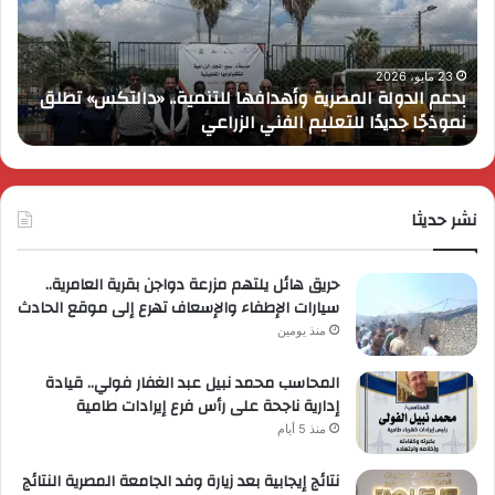
بمرور
اب
عام
الـ
على
13
انطلاقها
بال
17 مايو، 2026
كايي موتورز للسيارات تحتفل بمرور عام على انطلاقها في
في
الم
مصر وتُطلق عروضاً ترويجية حصرية لعملائها
ب
مصر
الكب
وتُطلق
برؤي
عروضاً
جدي
ترويجية
وتو
حصرية
نشر حديثا
عال
لعملائها
حريق هائل يلتهم مزرعة دواجن بقرية العامرية..
سيارات الإطفاء والإسعاف تهرع إلى موقع الحادث
منذ يومين
المحاسب محمد نبيل عبد الغفار فولي.. قيادة
إدارية ناجحة على رأس فرع إيرادات طامية
منذ 5 أيام
نتائج إيجابية بعد زيارة وفد الجامعة المصرية النتائج