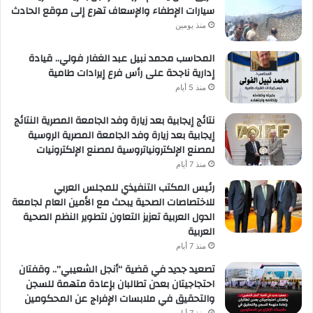
سيارات الإطفاء والإسعاف تهرع إلى موقع الحادث
منذ يومين
المحاسب محمد نبيل عبد الغفار فولي.. قيادة
إدارية ناجحة على رأس فرع إيرادات طامية
منذ 5 أيام
نتائج إيجابية بعد زيارة وفد الجامعة المصرية النتائج
إيجابية بعد زيارة وفد الجامعة المصرية الروسية
لمصنع الإلكترونياتروسية لمصنع الإلكترونيات
منذ 7 أيام
رئيس المكتب التنفيذي للمجلس العربي
للاختصاصات الصحية يبحث مع الأمين العام لجامعة
الدول العربية تعزيز التعاون لتطوير النظم الصحية
العربية
منذ 7 أيام
تصعيد جديد في قضية “أنجل الشعيبي”.. وقفتان
احتجاجيتان بعدن تطالبان بإعادة متهمة للسجن
والتحقيق في ملابسات الإفراج عن المحكومين
منذ 7 أيام