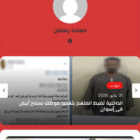
حماده رمضان
فيسبوك
حوادث
31 مايو، 2026
الداخلية تضبط المتهم بتهديد موظف بسلاح أبيض
فى أٍسوان