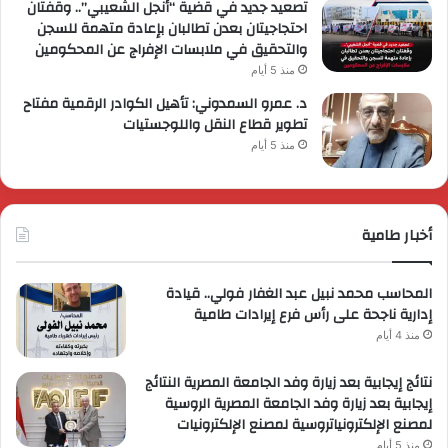
تصعيد جديد في قضية “أنجل الشعيبي”.. وقفتان
احتجاجيتان بعدن تطالبان بإعادة متهمة للسجن
والتحقيق في ملابسات الإفراج عن المحكومين
منذ 5 أيام
د. عمرو السمدوني: تأهيل الكوادر الرقمية مفتاح
تطوير قطاع النقل واللوجستيات
منذ 5 أيام
أخبار طامية
المحاسب محمد نبيل عبد الغفار فولي.. قيادة
إدارية ناجحة على رأس فرع إيرادات طامية
منذ 4 أيام
نتائج إيجابية بعد زيارة وفد الجامعة المصرية النتائج
إيجابية بعد زيارة وفد الجامعة المصرية الروسية
لمصنع الإلكترونياتروسية لمصنع الإلكترونيات
منذ 5 أيام