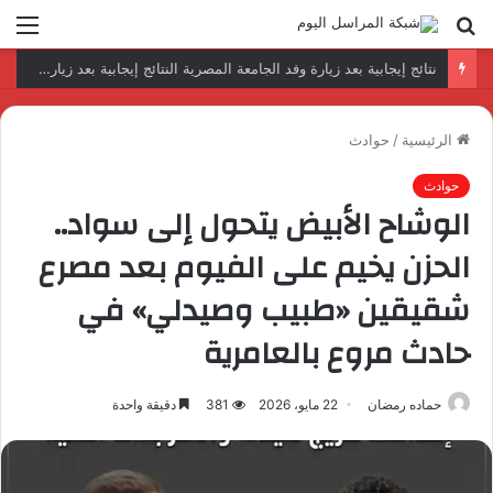
بحث
الق
عن
رئيس المكتب التنفيذي للمجلس العربي للاختصاصات الصحية يبحث مع الأمين العام لجامعة الدول العربية تعزيز التعاون لتطوير النظم الصحية العربية
الرئيسية
/
حوادث
حوادث
الوشاح الأبيض يتحول إلى سواد..
الحزن يخيم على الفيوم بعد مصرع
شقيقين «طبيب وصيدلي» في
حادث مروع بالعامرية
حماده رمضان
22 مايو، 2026
381
دقيقة واحدة