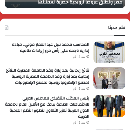
مصر وتُطلق عروضاً ترويجية حصرية لعملائها
ب
مصر
الكب
وتُطلق
برؤي
عروضاً
جدي
ترويجية
وتو
حصرية
نشر حديثا
عال
لعملائها
المحاسب محمد نبيل عبد الغفار فولي.. قيادة
إدارية ناجحة على رأس فرع إيرادات طامية
منذ 4 أيام
نتائج إيجابية بعد زيارة وفد الجامعة المصرية النتائج
إيجابية بعد زيارة وفد الجامعة المصرية الروسية
لمصنع الإلكترونياتروسية لمصنع الإلكترونيات
منذ 5 أيام
رئيس المكتب التنفيذي للمجلس العربي
للاختصاصات الصحية يبحث مع الأمين العام لجامعة
الدول العربية تعزيز التعاون لتطوير النظم الصحية
العربية
منذ 5 أيام