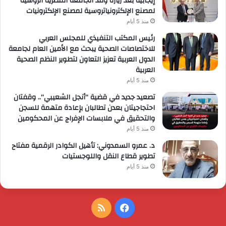
إيجابية بعد زيارة وفد الجامعة المصرية الروسية
لمصنع الإلكترونياتروسية لمصنع الإلكترونيات
منذ 5 أيام
رئيس المكتب التنفيذي للمجلس العربي
للاختصاصات الصحية يبحث مع الأمين العام لجامعة
الدول العربية تعزيز التعاون لتطوير النظم الصحية
العربية
منذ 5 أيام
تصعيد جديد في قضية “أنجل الشعيبي”.. وقفتان
احتجاجيتان بعدن تطالبان بإعادة متهمة للسجن
والتحقيق في ملابسات الإفراج عن المحكومين
منذ 5 أيام
د. عمرو السمدوني: تأهيل الكوادر الرقمية مفتاح
تطوير قطاع النقل واللوجستيات
منذ 5 أيام
فيسبوك
ملخص