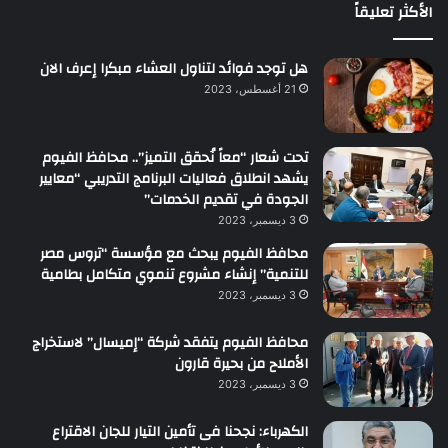
الأكثر تعليقاً
هل توجد فوائد لتناول العشاء مبكرا إعرف الان
21 أغسطس، 2023
تحت شعار “معاً نُحقق التميز”.. محافظ الفيوم
يشهد انطلاق فعاليات البرنامج التدريبي “معايير
الجودة في تقديم الخدمات”
3 ديسمبر، 2023
محافظ الفيوم يبحث مع مؤسسة “تروس مصر
للتنمية” إنشاء مشروع تنموي متكامل بطامية
3 ديسمبر، 2023
محافظ الفيوم يتفقد شركة “إميسال” لاستخراج
الأملاح من بحيرة قارون
3 ديسمبر، 2023
الكهرباء: نجحنا فى تأمين التيار للجان الاقتراع