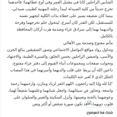
الشابين الراحلين كانا في مقتبل العمر وفي أوج عطائهما؛ فأحدهما
تخرج حديثاً من كلية الصيدلة ليبدأ رحلته المهنية كطبيب صيدلي،
بينما كان شقيقه يسير على خطاه بذات الكلية لتجهيز نفسه
للمستقبل، لكن القدر كان أسرع، ليتحول حلم تخرجهما وفرحة
والديهما بهما إلى سرادق عزاء وصدمة هزت أركان المحافظة
بالكامل.
​مأتم مفتوح وصدمة بين الأهالي
​وتداول رواد مواقع التواصل الاجتماعي وصور الشقيقين ببالغ الحزن
والأسى، واصفين الراحلين بحسن الخلق، والسيرة الطيبة، والاجتهاد.
وتحولت صفحات ومجموعات أبناء الفيوم إلى دفتر عزاء مفتوح،
داعين الله أن يربط على قلب والديهما وأسرتهما في هذا المصاب
الجلل الذي لا تُعبر عنه الكلمات.
​”إنا لله وإنا إليه راجعون، اللهم اغفر لزياد ومازن، وارحمهما رحمة
واسعة، وتجاوز عن سيئاتهما، واجعل شبابهما وعلمهما شفيعاً لهما،
وعوضهما بالجنة ونعيمها، وأنزل السكينة والصبر والسلوان على
قلوب ذويهما.
شارك هذا الموضوع: