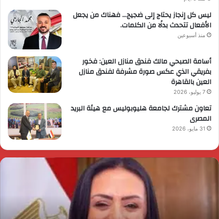
ليس كل إنجاز يحتاج إلى ضجيج… فهناك من يجعل
الأفعال تتحدث بدلًا من الكلمات.
منذ أسبوعين
أسامة الصبحي مالك فندق منازل العين: فخور
بفريقي الذي عكس صورة مشرفة لفندق منازل
العين بالقاهرة
7 يوليو، 2026
تعاون مشترك لجامعة هليوبوليس مع هيئة البريد
المصرى
31 مايو، 2026
ئيس
ا
لوزراء
ا
قرر
ي
م
د
ايا
ا
رسي
ا