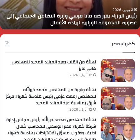
زيرة
ف
لتضامن
ا
3 يونيو، 2026
رئيس الوزراء يقرر ضم مايا مرسي وزيرة التضامن الاجتماعي إلى
لاجتماعي
و
عضوية المجموعة الوزارية لريادة الأعمال
لى
ا
ضوية
ا
لمجموعة
لوزارية
كهرباء مصر
ريادة
لأعمال
تهنئة من القلب بعيد الميلاد المجيد للمهندس
هانى فايز
12 أبريل، 2026
تهنئة واجبة من المهندس محمد خيرالله
للمهندس رفعت عزمى رئيس هندسة كهرباء مركز
شرق بمناسبة عيد الميلاد المجيد
12 أبريل، 2026
تهنئة المهندس محمد خيرالله رئيس مجلس إدارة
شركة كهرباء مصر الوسطى للمحاسب كمال
لطيف يعقوب مسؤل الاشتراكات بهندسة كهرباء
طامية غرب بمناسبة عيد الميلاد المجيد