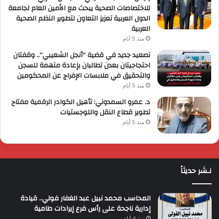
للاختصاصات الصحية يبحث مع الأمين العام لجامعة
الدول العربية تعزيز التعاون لتطوير النظم الصحية
العربية
منذ 5 أيام
تصعيد جديد في قضية “أنجل الشعيبي”.. وقفتان
احتجاجيتان بعدن تطالبان بإعادة متهمة للسجن
والتحقيق في ملابسات الإفراج عن المحكومين
منذ 5 أيام
د. عمرو السمدوني: تأهيل الكوادر الرقمية مفتاح
تطوير قطاع النقل واللوجستيات
منذ 5 أيام
نـشر حديثاً
المحاسب محمد نبيل عبد الغفار فولي.. قيادة
إدارية ناجحة على رأس فرع إيرادات طامية
منذ 4 أيام