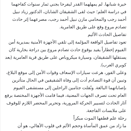
خيرة شبابها. لم يمهلهما القدر ليفرحا بجني ثمار سنوات كفاحهما
في دراسة العلم؛ حيث لقى الشقيقان الشابان، الدكتور زياد نبيل
أحمد رجب والمحامي مازن نبيل أحمد رجب، مصرعهما إثر حادث
تصادم مروع وقع على طريق العامرية.
​تفاصيل الحادث الأليم
​تعود تفاصيل الواقعة المؤلمة إلى تلقي الأجهزة الأمنية بمديرية أمن
الفيوم إخطاراً يفيد بوقوع حادث تصادم مروع بين دراجة بخارية كان
يستقلها الشقيقان، وسيارة ميكروباص على طريق قرية العامرية (بعد
كوبري العرب).
​وعلى الفور، هرعت سيارات الإسعاف وقوات الأمن إلى موقع البلاغ،
وتبين أن قوة التصادم أدت إلى وفاة الشقيقين في الحال متأثرين
بإصاباتهما البالغة. ونُقلت جثامين الراحلين إلى مستشفى الفيوم
العام تحت تصرف الجهات المعنية، فيما قامت الأجهزة المختصة برفع
آثار الحادث لتسيير الحركة المرورية، وتحرير المحضر اللازم للوقوف
على ملابسات الفاجعة.
​رحلة علم قطفها الموت مبكراً
​ما زاد من عمق المأساة وحجم الألم في قلوب الأهالي، هو أن