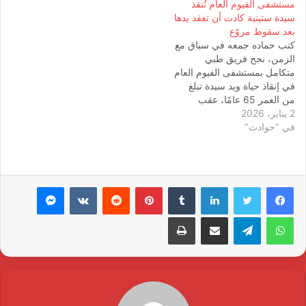
مستشفى الفيوم العام تُنقذ
سيدة ستينية كادت أن تفقد يدها
بعد سقوط مروّع
كتب حماده جمعه في سباق مع
الزمن، نجح فريق طبي
متكامل بمستشفى الفيوم العام
في إنقاذ حياة ويد سيدة تبلغ
من العمر 65 عامًا، عقب
2 يناير، 2026
تعرضها لسقوط من ارتفاع أدى
في "حوادث"
إلى إصابات بالغة كادت أن
تفقدها يدها إلى الأبد. إصابات
معقدة وخطر فقدان اليد
وصلت السيدة إلى المستشفى
وهي تعاني…
لينكدإن
بينتيريست
ماسنجر
واتساب
تيلقرام
مشاركة عبر البريد
طباعة