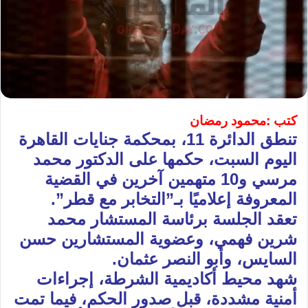
كتب :محمود رمضان
تنطق الدائرة 11، بمحكمة جنايات القاهرة
اليوم السبت، حكمها على الدكتور محمد
مرسي و10 متهمين آخرين في القضية
المعروفة إعلاميًا بـ”التخابر مع قطر”.
تعقد الجلسة برئاسة المستشار محمد
شرين فهمي، وعضوية المستشارين حسن
السايس، وأبو النصر عثمان.
شهد محيط أكاديمية الشرطة، إجراءات
أمنية مشددة، قبل صدور الحكم، فيما تمت