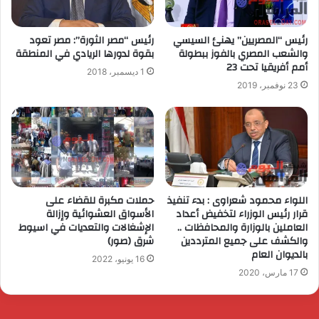
رئيس “المصريين” يهنئ السيسي
رئيس “مصر الثورة”: مصر تعود
والشعب المصري بالفوز ببطولة
بقوة لدورها الريادي في المنطقة
أمم أفريقيا تحت 23
1 ديسمبر، 2018
23 نوفمبر، 2019
اللواء محمود شعراوى : بدء تنفيذ
حملات مكبرة للقضاء على
قرار رئيس الوزراء لتخفيض أعداد
الأسواق العشوائية وإزالة
العاملين بالوزارة والمحافظات ..
الإشغالات والتعديات في اسيوط
والكشف على جميع المترددين
شرق (صور)
بالديوان العام
16 يونيو، 2022
17 مارس، 2020