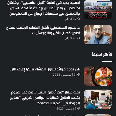
تصعيد جديد في قضية “أنجل الشعيبي”.. وقفتان
احتجاجيتان بعدن تطالبان بإعادة متهمة للسجن
والتحقيق في ملابسات الإفراج عن المحكومين
منذ 3 أيام
د. عمرو السمدوني: تأهيل الكوادر الرقمية مفتاح
تطوير قطاع النقل واللوجستيات
منذ 3 أيام
الأكثر تعليقاً
هل توجد فوائد لتناول العشاء مبكرا إعرف الان
21 أغسطس، 2023
تحت شعار “معاً نُحقق التميز”.. محافظ الفيوم
يشهد انطلاق فعاليات البرنامج التدريبي “معايير
الجودة في تقديم الخدمات”
3 ديسمبر، 2023