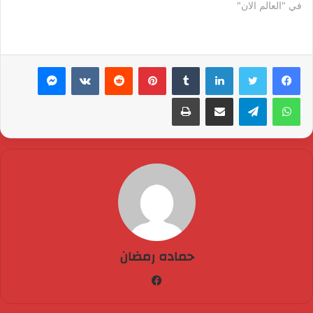
في "العالم الان"
لينكدإن
بينتيريست
ماسنجر
واتساب
تيلقرام
مشاركة عبر البريد
طباعة
حماده رمضان
فيسبوك