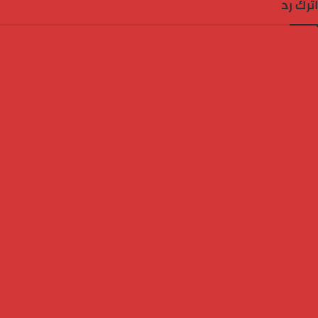
اترك رد