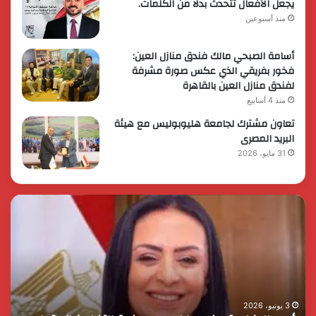
يجعل الأفعال تتحدث بدلًا من الكلمات.
منذ أسبوعين
أسامة الصبحي مالك فندق منازل العين:
فخور بفريقي الذي عكس صورة مشرفة
لفندق منازل العين بالقاهرة
منذ 4 أسابيع
تعاون مشترك لجامعة هليوبوليس مع هيئة
البريد المصرى
31 مايو، 2026
الرئيس
الد
السيسي
مح
يثمن
الس
دور
نمو
القوات
للإد
المسلحة
الن
في
وال
التنمية
الم
3 يونيو، 2026