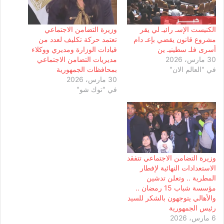
الكنيست الإسـ رائيـ لي يقر
وزيرة التضامن الاجتماعي
مشروع قانون يقضي بإعـ دام
تعتمد حركة تكليف لعدد من
أسرى فلـ سطينيـ ين
قيادات الوزارة ومديري ووكلاء
30 مارس، 2026
مديريات التضامن الاجتماعي
في "العالم الان"
بمحافظات الجمهورية
30 مارس، 2026
في "توك شو"
وزيرة التضامن الاجتماعي تتفقد
الاستعدادات النهائية لإفطار
المطرية .. وتعلن تدشين
مؤسسة شباب 15 رمضان ..
والأهالي يتوجهون بالشكر للسيد
رئيس الجمهورية
6 مارس، 2026