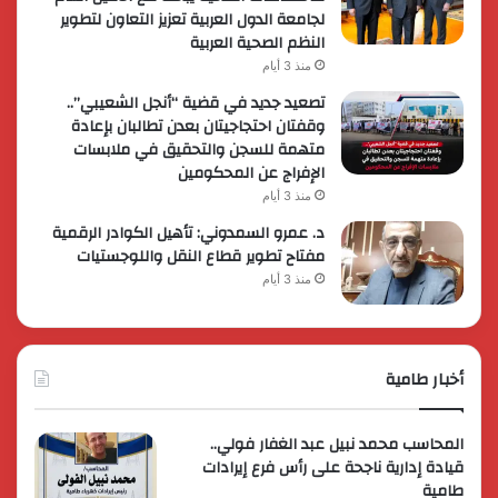
لجامعة الدول العربية تعزيز التعاون لتطوير
النظم الصحية العربية
منذ 3 أيام
تصعيد جديد في قضية “أنجل الشعيبي”..
وقفتان احتجاجيتان بعدن تطالبان بإعادة
متهمة للسجن والتحقيق في ملابسات
الإفراج عن المحكومين
منذ 3 أيام
د. عمرو السمدوني: تأهيل الكوادر الرقمية
مفتاح تطوير قطاع النقل واللوجستيات
منذ 3 أيام
أخبار طامية
المحاسب محمد نبيل عبد الغفار فولي..
قيادة إدارية ناجحة على رأس فرع إيرادات
طامية