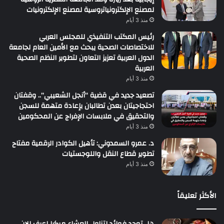
لمصنع الإلكترونياتروسية لمصنع الإلكترونيات
منذ 3 أيام
رئيس المكتب التنفيذي للمجلس العربي
للاختصاصات الصحية يبحث مع الأمين العام لجامعة
الدول العربية تعزيز التعاون لتطوير النظم الصحية
العربية
منذ 3 أيام
تصعيد جديد في قضية “أنجل الشعيبي”.. وقفتان
احتجاجيتان بعدن تطالبان بإعادة متهمة للسجن
والتحقيق في ملابسات الإفراج عن المحكومين
منذ 3 أيام
د. عمرو السمدوني: تأهيل الكوادر الرقمية مفتاح
تطوير قطاع النقل واللوجستيات
منذ 3 أيام
الأكثر تعليقاً
هل توجد فوائد لتناول العشاء مبكرا إعرف الان