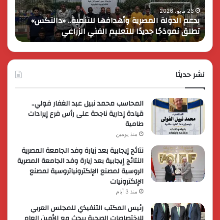
انطلاقها
بالمت
17 مايو، 2026
8 فبراير، 2026
كايي موتورز للسيارات تحتفل بمرور عام على انطلاقها
في
المصر
في مصر وتُطلق عروضاً ترويجية حصرية لعملائها
الك
مصر
الكبير
وتُطلق
برؤية
عروضاً
جديدة
ترويجية
وتوسع
حصرية
نشر حديثا
عالمي
لعملائها
المحاسب محمد نبيل عبد الغفار فولي..
قيادة إدارية ناجحة على رأس فرع إيرادات
طامية
منذ يومين
نتائج إيجابية بعد زيارة وفد الجامعة المصرية
النتائج إيجابية بعد زيارة وفد الجامعة المصرية
الروسية لمصنع الإلكترونياتروسية لمصنع
الإلكترونيات
منذ 3 أيام
رئيس المكتب التنفيذي للمجلس العربي
للاختصاصات الصحية يبحث مع الأمين العام