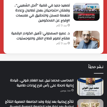
تصعيد جديد في قضية “أنجل الشعيبي”..
وقفتان احتجاجيتان بعدن تطالبان بإعادة
متهمة للسجن والتحقيق في ملابسات
الإفراج عن المحكومين
منذ 3 أيام
د. عمرو السمدوني: تأهيل الكوادر الرقمية
مفتاح تطوير قطاع النقل واللوجستيات
منذ 3 أيام
نـشر حديثاً
المحاسب محمد نبيل عبد الغفار فولي.. قيادة
إدارية ناجحة على رأس فرع إيرادات طامية
منذ يومين
نتائج إيجابية بعد زيارة وفد الجامعة المصرية النتائج
إيجابية بعد زيارة وفد الجامعة المصرية الروسية