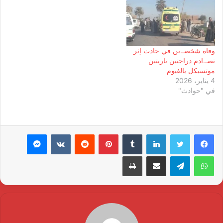
وفاة شخصـ.ين في حادث إثر
تصـ.ادم دراجتين ناريتين
موتسيكل بالفيوم
4 يناير، 2026
في "حوادث"
لينكدإن
بينتيريست
ماسنجر
واتساب
تيلقرام
مشاركة عبر البريد
طباعة