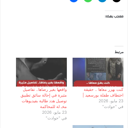
معجب بهذه:
مرتبط
كنت بهزر معاها .. حقيقة
واقعها بغير رضاها.. تفاصيل
اختطاف طفلة بورسعيد |
مثيرة في إحالة سائق تطبيق
23 مايو، 2026
توصيل هدد طالبة بفيديوهات
في "حوادث"
مخـ لة للمحاكمة
23 مايو، 2026
في "حوادث"