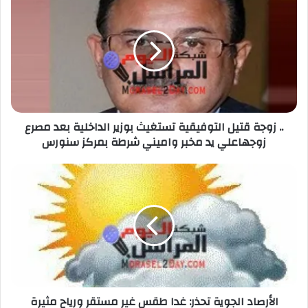
الحرس الثوري يخـ ـترق البحرين! القصة الكاملة
لأكبر اختـ ـراق إيراني لمملكة البحرين؟
.. زوجة قتيل التوفيقية تستغيث بوزير الداخلية بعد مصرع
زوجهاعلي يد مخبر واميني شرطة بمركز سنورس
الأرصاد الجوية تحذر: غدا طقس غير مستقر ورياح مثيرة