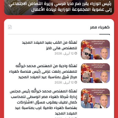
رئيس الوزراء يقرر ضم مايا مرسي وزيرة التضامن الاجتماعي
ا
الاجتماعي
وحم
إلى عضوية المجموعة الوزارية لريادة الأعمال
و
إلى
الأ
عضوية
الق
المجموعة
الوزارية
كهرباء مصر
لريادة
الأعمال
تهنئة من القلب بعيد الميلاد المجيد
للمهندس هانى فايز
12 أبريل، 2026
تهنئة واجبة من المهندس محمد خيرالله
للمهندس رفعت عزمى رئيس هندسة كهرباء
مركز شرق بمناسبة عيد الميلاد المجيد
12 أبريل، 2026
تهنئة المهندس محمد خيرالله رئيس مجلس
إدارة شركة كهرباء مصر الوسطى للمحاسب
كمال لطيف يعقوب مسؤل الاشتراكات
بهندسة كهرباء طامية غرب بمناسبة عيد
الميلاد المجيد