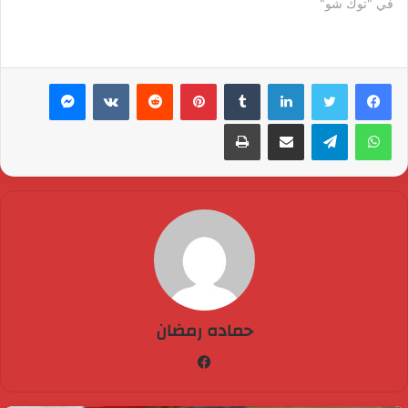
في "توك شو"
لينكدإن
بينتيريست
ماسنجر
واتساب
تيلقرام
مشاركة عبر البريد
طباعة
حماده رمضان
فيسبوك