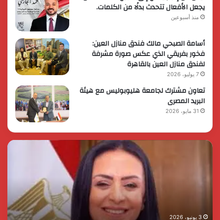
يجعل الأفعال تتحدث بدلًا من الكلمات.
منذ أسبوعين
أسامة الصبحي مالك فندق منازل العين:
فخور بفريقي الذي عكس صورة مشرفة
لفندق منازل العين بالقاهرة
7 يوليو، 2026
تعاون مشترك لجامعة هليوبوليس مع هيئة
البريد المصرى
31 مايو، 2026
رئيس
الر
الوزراء
الس
يقرر
يثم
ضم
دور
مايا
الق
مرسي
الم
وزيرة
في
التضامن
التن
3 يونيو، 2026