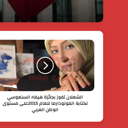
الحرس الثوري يخـ ـترق الب
القصة الكاملة لأكبر اختـ 
إيراني لمملكة البحرين؟
الشعلان تفوز بجائزة هيفاء السنعوسي
لكتابة المونودارما للعام 2015على مستوى
الوطن العربي