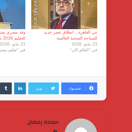
من القاهرة… انطلاق عصر جديد
وفد مصري يشار
للسياحة الصحية العالمية
للتعليم 2026 بالمملكة المتحدة
23 مايو، 2026
23 مايو، 2026
في "العالم الان"
في "تعليم مصر
لينكدإن
فيسبوك
تويتر
حماده رمضان
فيسبوك