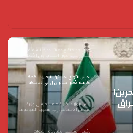
السيارات الكهربائية الفاخرة في مصر خلال
أبريل 2026
كردان جولد تضع معيارًا جديدًا للشفافية :
استمرار البيع بدون احتساب وزن الأحجار
والفصوص ولا زيادة في قيمة المصنعية
حتي يناير المقبل
الحرس الثوري يخـ ـترق البحرين! القصة
الكاملة لأكبر اختـ ـراق إيراني لمملكة
البحرين؟
رئيس الوزراء يقرر ضم مايا مرسي وزيرة
التضامن الاجتماعي إلى عضوية المجموعة
الوزارية لريادة الأعمال
ا مرسي
إلى
الرئيس السيسي يثمن دور القوات
المسلحة في التنمية وحماية الأمن
لريادة
القومي
الدكتور محسن السيد.. نموذج للإدارة