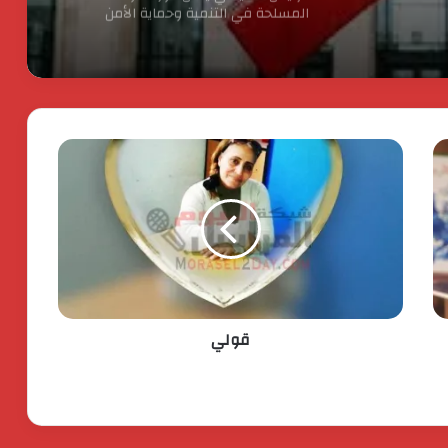
حرين!
الناجحة والانضباط المهنى بأوقاف الفيوم
ـراق
انطلاق شركة « ZEE Properties» بالسوق
العقاري المصري بمحفظة مشروعات
مستهدفة تتجاوز ٢٠ مليار جنيه
افتتاح المبنى الرئيسي لمستشفى الناس
باسم الراحل خميس عصفور
ستيلانتس تكشف عن خطتها الاستراتيجية
بقيمة 60 مليار يورو. لتسريع النمو وتعزيز
الربحية
قولي
جولدن تاون تستعد لطرح اكبر ” Business
City ” تجارى اداى فندقى ينطلق من الداون
تاون
اكس بينج “XPENG” تتصدر مبيعات فئة