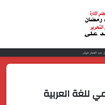
عبد الغفار فولي.. قيادة إدارية ناجحة على رأس فرع إيرادات طامية
مي للغة العربية