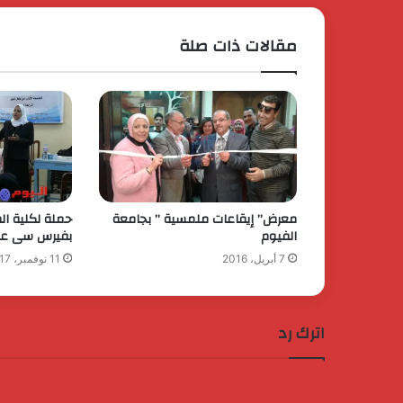
مقالات ذات صلة
معرض” إيقاعات ملمسية ” بجامعة
حملة لكلية ا
الفيوم
بفيرس سى على 306 
7 أبريل، 2016
11 نوفمبر، 2017
اترك رد