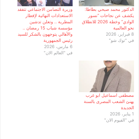
الدكتور محمد صبحي بطاطا:
وزيرة التضامن الاجتماعي تتفقد
يكشف عن نجاحات “نسور
الاستعدادات النهائية لإفطار
الوادي” وخطة 2026 للانطلاق
المطرية .. وتعلن تدشين
نحو العالمية
مؤسسة شباب 15 رمضان ..
8 فبراير، 2026
والأهالي يتوجهون بالشكر للسيد
في "توك شو"
رئيس الجمهورية
6 مارس، 2026
في "العالم الان"
مصطفى اسماعيل ابو غرب
يهنئ الشعب المصرى بالسنة
الجديدة
1 يناير، 2026
في "الفيوم الان"