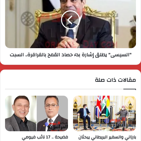
"السيسى" يطلق إشارة بدء حصاد القمح بالفرافرة.. السبت
مقالات ذات صلة
بارزاني والسفير البريطاني يبحثان
فضيحة .. 17 نائب فيومي