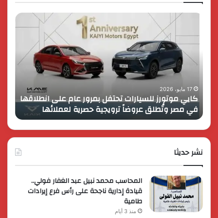
كايي
تفاصي
موتورز
إطلاق
للسيارات
قمة
تحتفل
رايز
بمرور
اب
عام
الـ
على
13
انطلاقها
بالمت
17 مايو، 2026
8 فبراير، 2026
كايي موتورز للسيارات تحتفل بمرور عام على انطلاقها
في
المصر
في مصر وتُطلق عروضاً ترويجية حصرية لعملائها
الك
مصر
الكبير
وتُطلق
برؤية
عروضاً
جديدة
ترويجية
وتوسع
حصرية
نشر حديثا
عالمي
لعملائها
المحاسب محمد نبيل عبد الغفار فولي..
قيادة إدارية ناجحة على رأس فرع إيرادات
طامية
منذ 3 أيام