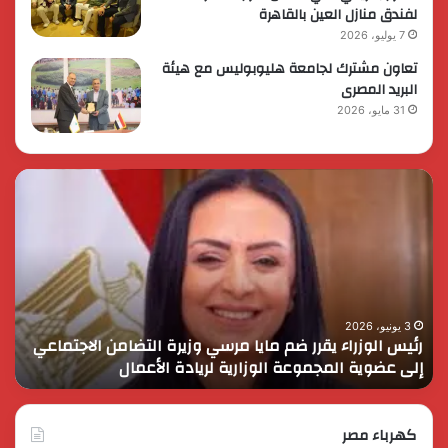
لفندق منازل العين بالقاهرة
7 يوليو، 2026
تعاون مشترك لجامعة هليوبوليس مع هيئة
البريد المصرى
31 مايو، 2026
رئيس
الر
الوزراء
الس
يقرر
يثم
ضم
دور
مايا
الق
مرسي
الم
وزيرة
في
التضامن
التن
3 يونيو، 2026
رئيس الوزراء يقرر ضم مايا مرسي وزيرة التضامن الاجتماعي
ا
الاجتماعي
وحم
إلى عضوية المجموعة الوزارية لريادة الأعمال
و
إلى
الأ
عضوية
الق
المجموعة
الوزارية
كهرباء مصر