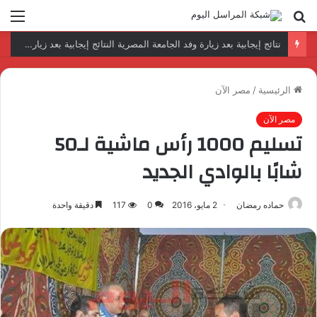
بحث
الق
عن
رئيس المكتب التنفيذي للمجلس العربي للاختصاصات الصحية يبحث مع الأمين العام لجامعة الدول العربية تعزيز التعاون لتطوير النظم الصحية العربية
الرئيسية
/
مصر الآن
مصر الآن
تسليم 1000 رأس ماشية لـ50
شابًا بالوادي الجديد
حماده رمضان
2 مايو، 2016
0
117
دقيقة واحدة