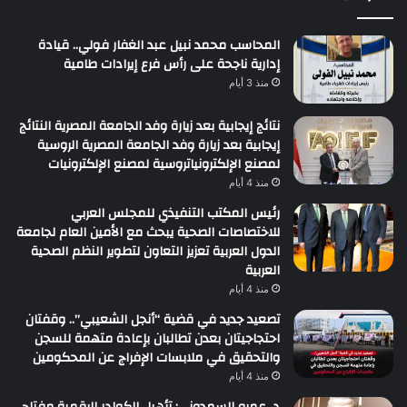
المحاسب محمد نبيل عبد الغفار فولي.. قيادة
إدارية ناجحة على رأس فرع إيرادات طامية
منذ 3 أيام
نتائج إيجابية بعد زيارة وفد الجامعة المصرية النتائج
إيجابية بعد زيارة وفد الجامعة المصرية الروسية
لمصنع الإلكترونياتروسية لمصنع الإلكترونيات
منذ 4 أيام
رئيس المكتب التنفيذي للمجلس العربي
للاختصاصات الصحية يبحث مع الأمين العام لجامعة
الدول العربية تعزيز التعاون لتطوير النظم الصحية
العربية
منذ 4 أيام
تصعيد جديد في قضية “أنجل الشعيبي”.. وقفتان
احتجاجيتان بعدن تطالبان بإعادة متهمة للسجن
والتحقيق في ملابسات الإفراج عن المحكومين
منذ 4 أيام
د. عمرو السمدوني: تأهيل الكوادر الرقمية مفتاح