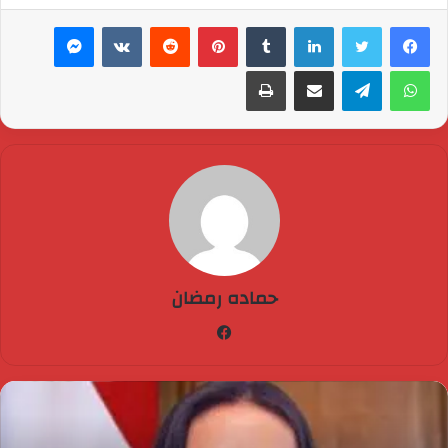
لينكدإن
بينتيريست
ماسنجر
واتساب
تيلقرام
مشاركة عبر البريد
طباعة
حماده رمضان
فيسبوك