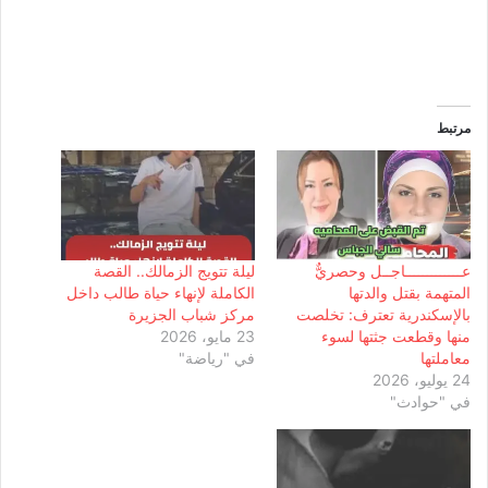
مرتبط
عـــــــــــــاجــل وحصريٌّ
ليلة تتويج الزمالك.. القصة
المتهمة بقتل والدتها
الكاملة لإنهاء حياة طالب داخل
بالإسكندرية تعترف: تخلصت
مركز شباب الجزيرة
منها وقطعت جثتها لسوء
23 مايو، 2026
معاملتها
في "رياضة"
24 يوليو، 2026
في "حوادث"