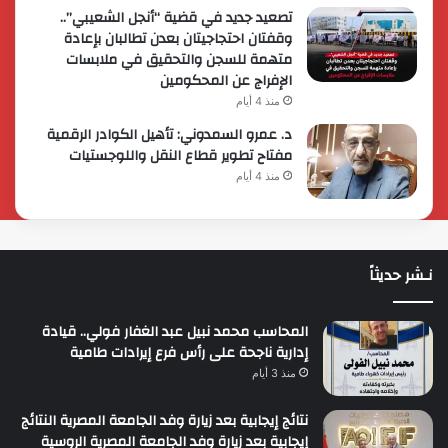
تصعيد جديد في قضية “أنجل الشعيبي”..
وقفتان احتجاجيتان بعدن تطالبان بإعادة
متهمة للسجن والتحقيق في ملابسات
الإفراج عن المحكومين
منذ 4 أيام
د. عمرو السمدوني: تأهيل الكوادر الرقمية
مفتاح تطوير قطاع النقل واللوجستيات
منذ 4 أيام
نـشر حديثاً
المحاسب محمد نبيل عبد الغفار فولي.. قيادة
إدارية ناجحة على رأس فرع إيرادات طامية
منذ 3 أيام
نتائج إيجابية بعد زيارة وفد الجامعة المصرية النتائج
إيجابية بعد زيارة وفد الجامعة المصرية الروسية