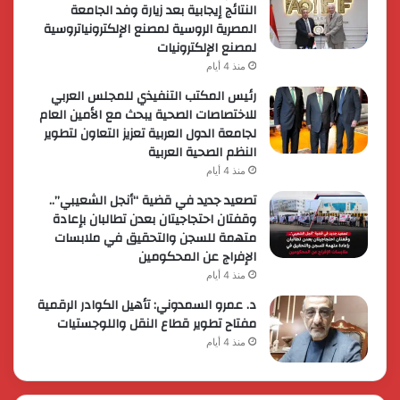
النتائج إيجابية بعد زيارة وفد الجامعة
المصرية الروسية لمصنع الإلكترونياتروسية
لمصنع الإلكترونيات
منذ 4 أيام
رئيس المكتب التنفيذي للمجلس العربي
للاختصاصات الصحية يبحث مع الأمين العام
لجامعة الدول العربية تعزيز التعاون لتطوير
النظم الصحية العربية
منذ 4 أيام
تصعيد جديد في قضية “أنجل الشعيبي”..
وقفتان احتجاجيتان بعدن تطالبان بإعادة
متهمة للسجن والتحقيق في ملابسات
الإفراج عن المحكومين
منذ 4 أيام
د. عمرو السمدوني: تأهيل الكوادر الرقمية
مفتاح تطوير قطاع النقل واللوجستيات
منذ 4 أيام