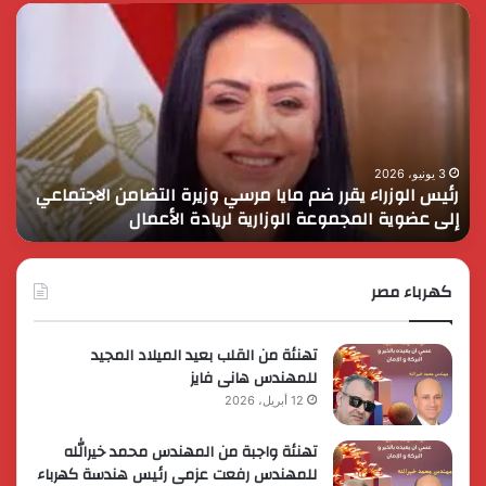
رئيس
الر
الوزراء
الس
يقرر
يثم
ضم
دور
مايا
الق
مرسي
الم
وزيرة
في
التضامن
التن
3 يونيو، 2026
رئيس الوزراء يقرر ضم مايا مرسي وزيرة التضامن الاجتماعي
ا
الاجتماعي
وحم
إلى عضوية المجموعة الوزارية لريادة الأعمال
و
إلى
الأ
عضوية
الق
المجموعة
الوزارية
كهرباء مصر
لريادة
الأعمال
تهنئة من القلب بعيد الميلاد المجيد
للمهندس هانى فايز
12 أبريل، 2026
تهنئة واجبة من المهندس محمد خيرالله
للمهندس رفعت عزمى رئيس هندسة كهرباء