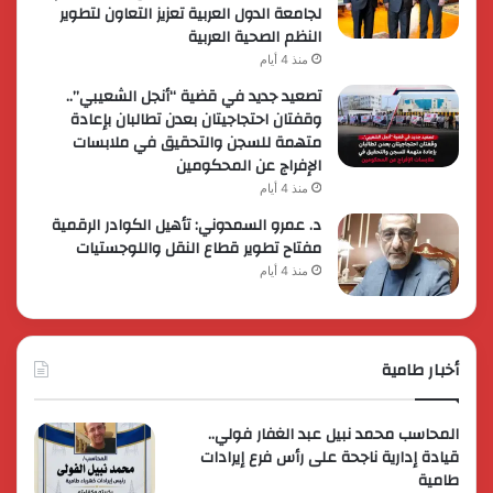
لجامعة الدول العربية تعزيز التعاون لتطوير
النظم الصحية العربية
منذ 4 أيام
تصعيد جديد في قضية “أنجل الشعيبي”..
وقفتان احتجاجيتان بعدن تطالبان بإعادة
متهمة للسجن والتحقيق في ملابسات
الإفراج عن المحكومين
منذ 4 أيام
د. عمرو السمدوني: تأهيل الكوادر الرقمية
مفتاح تطوير قطاع النقل واللوجستيات
منذ 4 أيام
أخبار طامية
المحاسب محمد نبيل عبد الغفار فولي..
قيادة إدارية ناجحة على رأس فرع إيرادات
طامية