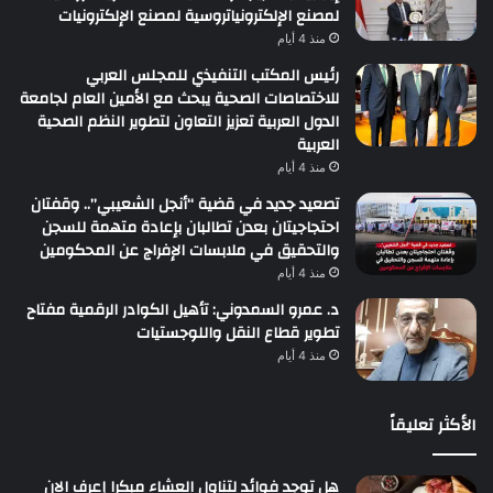
لمصنع الإلكترونياتروسية لمصنع الإلكترونيات
منذ 4 أيام
رئيس المكتب التنفيذي للمجلس العربي
للاختصاصات الصحية يبحث مع الأمين العام لجامعة
الدول العربية تعزيز التعاون لتطوير النظم الصحية
العربية
منذ 4 أيام
تصعيد جديد في قضية “أنجل الشعيبي”.. وقفتان
احتجاجيتان بعدن تطالبان بإعادة متهمة للسجن
والتحقيق في ملابسات الإفراج عن المحكومين
منذ 4 أيام
د. عمرو السمدوني: تأهيل الكوادر الرقمية مفتاح
تطوير قطاع النقل واللوجستيات
منذ 4 أيام
الأكثر تعليقاً
هل توجد فوائد لتناول العشاء مبكرا إعرف الان