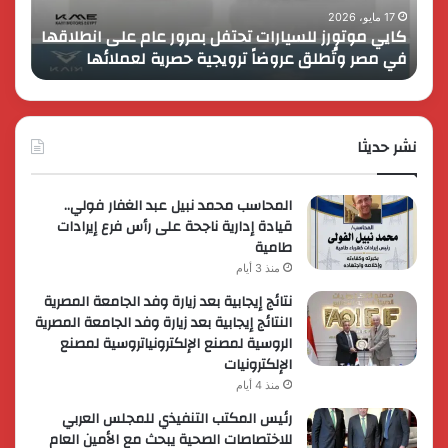
انطلاقها
بالمت
17 مايو، 2026
8 فبراير، 2026
كايي موتورز للسيارات تحتفل بمرور عام على انطلاقها
في
المصر
في مصر وتُطلق عروضاً ترويجية حصرية لعملائها
الك
مصر
الكبير
وتُطلق
برؤية
عروضاً
جديدة
ترويجية
وتوسع
حصرية
نشر حديثا
عالمي
لعملائها
المحاسب محمد نبيل عبد الغفار فولي..
قيادة إدارية ناجحة على رأس فرع إيرادات
طامية
منذ 3 أيام
نتائج إيجابية بعد زيارة وفد الجامعة المصرية
النتائج إيجابية بعد زيارة وفد الجامعة المصرية
الروسية لمصنع الإلكترونياتروسية لمصنع
الإلكترونيات
منذ 4 أيام
رئيس المكتب التنفيذي للمجلس العربي
للاختصاصات الصحية يبحث مع الأمين العام