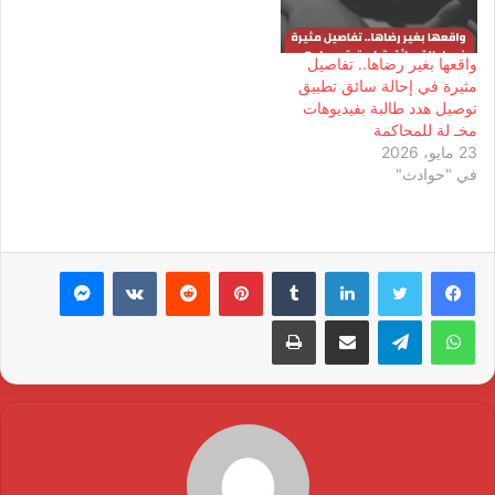
واقعها بغير رضاها.. تفاصيل
مثيرة في إحالة سائق تطبيق
توصيل هدد طالبة بفيديوهات
مخـ لة للمحاكمة
23 مايو، 2026
في "حوادث"
لينكدإن
بينتيريست
ماسنجر
واتساب
تيلقرام
مشاركة عبر البريد
طباعة