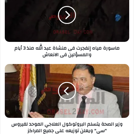
ماسورة مياه إنفجرت فى منشاة عبد الله منذ 3 أيام
والمسؤلين فى الانعاش
وزير الصحة يتسلم البروتوكول العلاجي الموحد لفيروس
"سي" ويعلن توزيعه على جميع المراكز