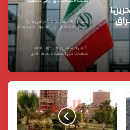
التضامن الاجتماعي إلى عضوية المجموعة
الوزارية لريادة الأعمال
ا مرسي
إلى
الرئيس السيسي يثمن دور القوات
المسلحة في التنمية وحماية الأمن
لريادة
القومي
حرين!
الدكتور محسن السيد.. نموذج للإدارة
الناجحة والانضباط المهنى بأوقاف الفيوم
ـراق
انطلاق شركة « ZEE Properties» بالسوق
العقاري المصري بمحفظة مشروعات
مستهدفة تتجاوز ٢٠ مليار جنيه
افتتاح المبنى الرئيسي لمستشفى الناس
باسم الراحل خميس عصفور
ستيلانتس تكشف عن خطتها الاستراتيجية