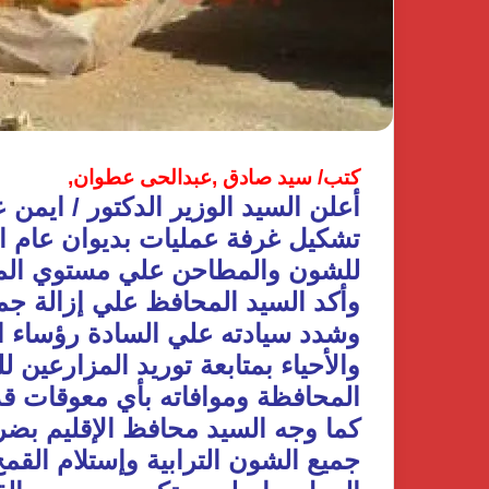
كتب/ سيد صادق ,عبدالحى عطوان,
أعلن السيد الوزير الدكتور / ايم
تشكيل غرفة عمليات بديوان عام ال
للشون والمطاحن علي مستوي الم
وأكد السيد المحافظ علي إزالة جمي
وشدد سيادته علي السادة رؤساء ال
والأحياء بمتابعة توريد المزارعي
المحافظة وموافاته بأي معوقات قد
كما وجه السيد محافظ الإقليم بضرو
جميع الشون الترابية وإستلام القم