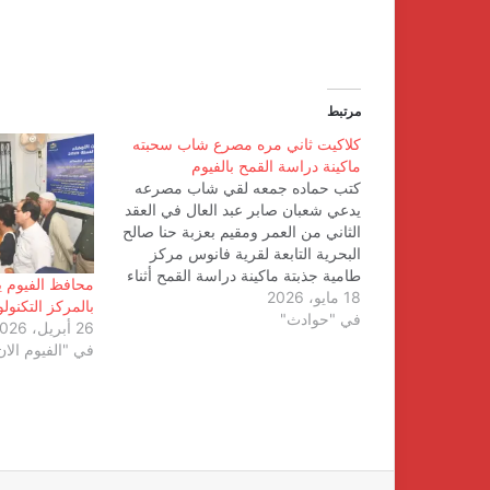
مرتبط
كلاكيت ثاني مره مصرع شاب سحبته
ماكينة دراسة القمح بالفيوم
كتب حماده جمعه لقي شاب مصرعه
يدعي شعبان صابر عبد العال في العقد
الثاني من العمر ومقيم بعزبة حنا صالح
البحرية التابعة لقرية فانوس مركز
طامية جذبتة ماكينة دراسة القمح أثناء
محافظ الفيوم ي
18 مايو، 2026
دارس محصول القمح تلقي اللواء أحمد
بالمركز التكنو
في "حوادث"
عزت مدير أمن الفيوم إخطار من
26 أبريل، 2026
مأمور مركز شرطة طامية بورود إشارة
في "الفيوم الان
من…