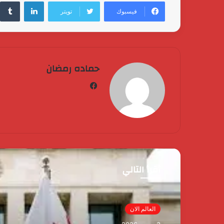
لينكدإن
فيسبوك
تويتر
حماده رمضان
فيسبوك
أقرأ التالي
مصر الآن