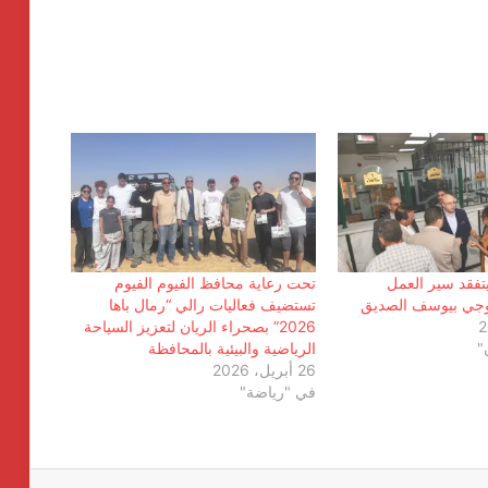
انطلاق شركة « ZEE Properties» بالسوق
العقاري المصري بمحفظة مشروعات
تفقد سير العمل
تحت رعاية محافظ الفيوم الفيوم
مستهدفة تتجاوز ٢٠ مليار جنيه
لوجي بيوسف الصديق
تستضيف فعاليات رالي “رمال باها
2026” بصحراء الريان لتعزيز السياحة
"
الرياضية والبيئية بالمحافظة
افتتاح المبنى الرئيسي لمستشفى الناس
26 أبريل، 2026
باسم الراحل خميس عصفور
في "رياضة"
ستيلانتس تكشف عن خطتها الاستراتيجية
بقيمة 60 مليار يورو. لتسريع النمو وتعزيز