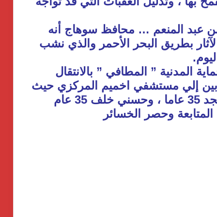
ح بها ، وتذليل العقبات التي قد تواجه
يمن عبد المنعم … محافظ سوهاج أنه
ثار بطريق البحر الأحمر والذي نشب
يوم.
ة المدنية ” المطافي ” بالانتقال
ابين إلي مستشفي اخميم المركزي حيث
اصيب كلا من طلعت فكري أبو المجد 35 عاما ، وحسني خلف 35 عام
 المتابعة وحصر الخسائر