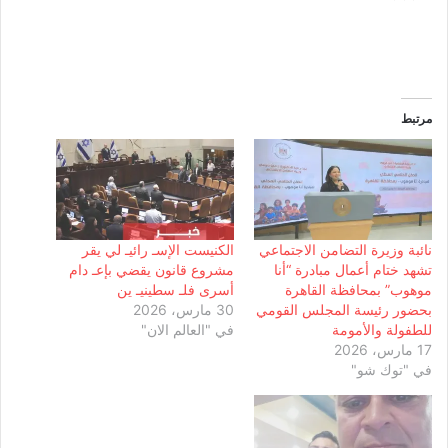
مرتبط
نائبة وزيرة التضامن الاجتماعي
الكنيست الإسـ رائيـ لي يقر
تشهد ختام أعمال مبادرة “أنا
مشروع قانون يقضي بإعـ دام
موهوب” بمحافظة القاهرة
أسرى فلـ سطينيـ ين
بحضور رئيسة المجلس القومي
30 مارس، 2026
للطفولة والأمومة
في "العالم الان"
17 مارس، 2026
في "توك شو"