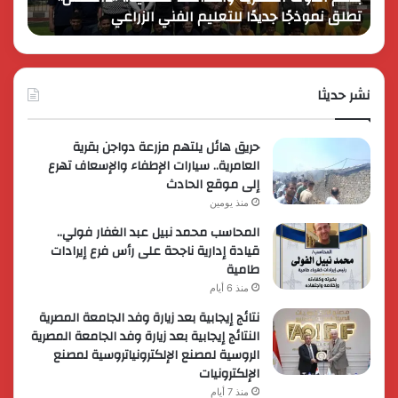
تطلق نموذجًا جديدًا للتعليم الفني الزراعي
في 
للتعليم
مصر
الفني
وتُطلق
الزراعي
عروضاً
ترويجي
نشر حديثا
حصرية
لعملائه
حريق هائل يلتهم مزرعة دواجن بقرية
العامرية.. سيارات الإطفاء والإسعاف تهرع
إلى موقع الحادث
منذ يومين
المحاسب محمد نبيل عبد الغفار فولي..
قيادة إدارية ناجحة على رأس فرع إيرادات
طامية
منذ 6 أيام
نتائج إيجابية بعد زيارة وفد الجامعة المصرية
النتائج إيجابية بعد زيارة وفد الجامعة المصرية
الروسية لمصنع الإلكترونياتروسية لمصنع
الإلكترونيات
منذ 7 أيام