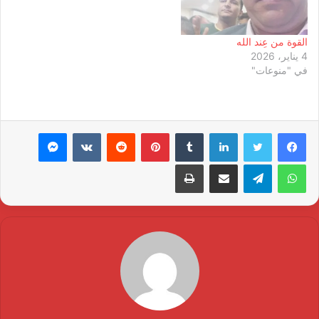
القوة من عِند الله
4 يناير، 2026
في "منوعات"
لينكدإن
بينتيريست
ماسنجر
واتساب
تيلقرام
مشاركة عبر البريد
طباعة