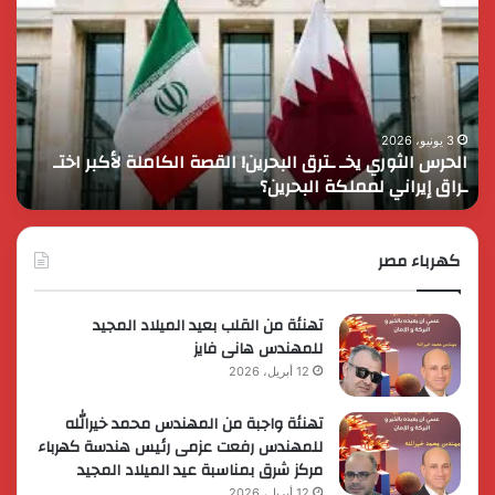
يخـ
يقر
ـترق
ضم
البحرين!
مايا
القصة
مر
الكاملة
وزي
لأكبر
الت
3 يونيو، 2026
الحرس الثوري يخـ ـترق البحرين! القصة الكاملة لأكبر اختـ
ر
اختـ
الا
ـراق إيراني لمملكة البحرين؟
إ
ـراق
إلى
إيراني
عضو
لمملكة
الم
البحرين؟
كهرباء مصر
الوز
لري
الأ
تهنئة من القلب بعيد الميلاد المجيد
للمهندس هانى فايز
12 أبريل، 2026
تهنئة واجبة من المهندس محمد خيرالله
للمهندس رفعت عزمى رئيس هندسة كهرباء
مركز شرق بمناسبة عيد الميلاد المجيد
12 أبريل، 2026