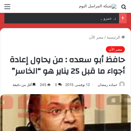
بحث
الق
عن
د. عمرو السمدوني: تأهيل الكوادر الرقمية مفتاح تطوير قطاع النقل واللوجستيات
الرئيسية
/
مصر الآن
مصر الآن
حافظ أبو سعده : من يحاول إعادة
أجواء ما قبل 25 يناير هو “الخاسر”
حماده رمضان
12 نوفمبر، 2015
0
245
أقل من دقيقة