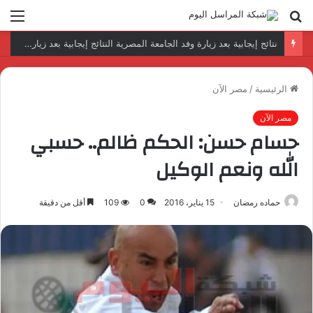
بحث
الق
عن
رئيس المكتب التنفيذي للمجلس العربي للاختصاصات الصحية يبحث مع الأمين العام لجامعة الدول العربية تعزيز التعاون لتطوير النظم الصحية العربية
الرئيسية
/
مصر الآن
مصر الآن
حسام حسن: الحكم ظالم.. حسبي
الله ونعم الوكيل
حماده رمضان
15 يناير، 2016
0
109
أقل من دقيقة