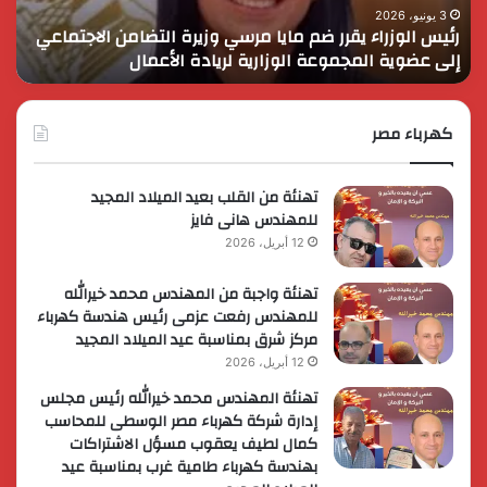
التضامن
التن
3 يونيو، 2026
رئيس الوزراء يقرر ضم مايا مرسي وزيرة التضامن الاجتماعي
ا
الاجتماعي
وحم
إلى عضوية المجموعة الوزارية لريادة الأعمال
و
إلى
الأ
عضوية
الق
المجموعة
الوزارية
كهرباء مصر
لريادة
الأعمال
تهنئة من القلب بعيد الميلاد المجيد
للمهندس هانى فايز
12 أبريل، 2026
تهنئة واجبة من المهندس محمد خيرالله
للمهندس رفعت عزمى رئيس هندسة كهرباء
مركز شرق بمناسبة عيد الميلاد المجيد
12 أبريل، 2026
تهنئة المهندس محمد خيرالله رئيس مجلس
إدارة شركة كهرباء مصر الوسطى للمحاسب
كمال لطيف يعقوب مسؤل الاشتراكات
بهندسة كهرباء طامية غرب بمناسبة عيد