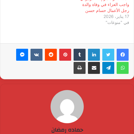
واجب العزاء في وفاة والدة
رجل الأعمال حسام حسن
17 يناير، 2026
في "منوعات"
لينكدإن
بينتيريست
ماسنجر
واتساب
تيلقرام
مشاركة عبر البريد
طباعة
حماده رمضان