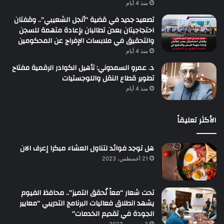
منذ 4 أيام
تصعيد جديد في قضية “أنجل الشعيبي”.. وقفتان
احتجاجيتان بعدن تطالبان بإعادة متهمة للسجن
والتحقيق في ملابسات الإفراج عن المحكومين
منذ 4 أيام
د. عمرو السمدوني: تأهيل الكوادر الرقمية مفتاح
تطوير قطاع النقل واللوجستيات
منذ 4 أيام
الأكثر تعليقاً
هل توجد فوائد لتناول العشاء مبكرا إعرف الان
21 أغسطس، 2023
تحت شعار “معاً نُحقق التميز”.. محافظ الفيوم
يشهد انطلاق فعاليات البرنامج التدريبي “معايير
الجودة في تقديم الخدمات”
3 ديسمبر، 2023