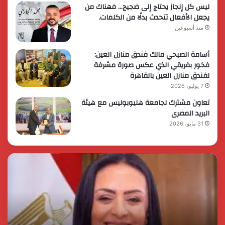
ليس كل إنجاز يحتاج إلى ضجيج… فهناك من
يجعل الأفعال تتحدث بدلًا من الكلمات.
منذ أسبوعين
أسامة الصبحي مالك فندق منازل العين:
فخور بفريقي الذي عكس صورة مشرفة
لفندق منازل العين بالقاهرة
7 يوليو، 2026
تعاون مشترك لجامعة هليوبوليس مع هيئة
البريد المصرى
31 مايو، 2026
رئيس
الر
الوزراء
الس
يقرر
يثم
ضم
دور
مايا
الق
مرسي
الم
وزيرة
في