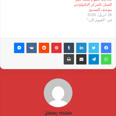
العمل بالمركز التكنولوجي
بيوسف الصديق
26 أبريل، 2026
في "الفيوم الان"
لينكدإن
بينتيريست
ماسنجر
واتساب
تيلقرام
مشاركة عبر البريد
طباعة
حماده رمضان