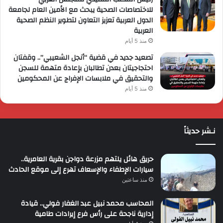
للاختصاصات الصحية يبحث مع الأمين العام لجامعة
الدول العربية تعزيز التعاون لتطوير النظم الصحية
العربية
منذ 5 أيام
تصعيد جديد في قضية “أنجل الشعيبي”.. وقفتان
احتجاجيتان بعدن تطالبان بإعادة متهمة للسجن
والتحقيق في ملابسات الإفراج عن المحكومين
منذ 5 أيام
نـشر حديثاً
حريق هائل يلتهم مزرعة دواجن بقرية العامرية..
سيارات الإطفاء والإسعاف تهرع إلى موقع الحادث
منذ ساعتين
المحاسب محمد نبيل عبد الغفار فولي.. قيادة
إدارية ناجحة على رأس فرع إيرادات طامية