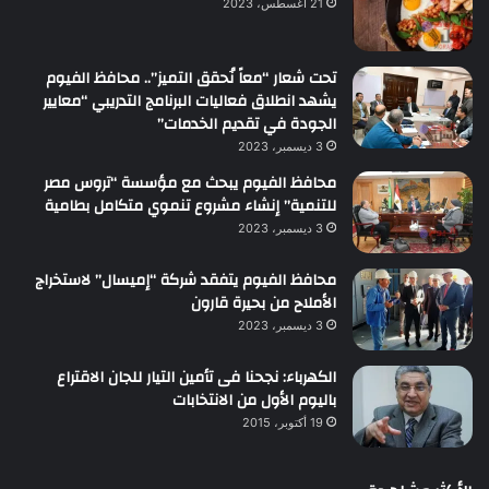
21 أغسطس، 2023
تحت شعار “معاً نُحقق التميز”.. محافظ الفيوم
يشهد انطلاق فعاليات البرنامج التدريبي “معايير
الجودة في تقديم الخدمات”
3 ديسمبر، 2023
محافظ الفيوم يبحث مع مؤسسة “تروس مصر
للتنمية” إنشاء مشروع تنموي متكامل بطامية
3 ديسمبر، 2023
محافظ الفيوم يتفقد شركة “إميسال” لاستخراج
الأملاح من بحيرة قارون
3 ديسمبر، 2023
الكهرباء: نجحنا فى تأمين التيار للجان الاقتراع
باليوم الأول من الانتخابات
19 أكتوبر، 2015