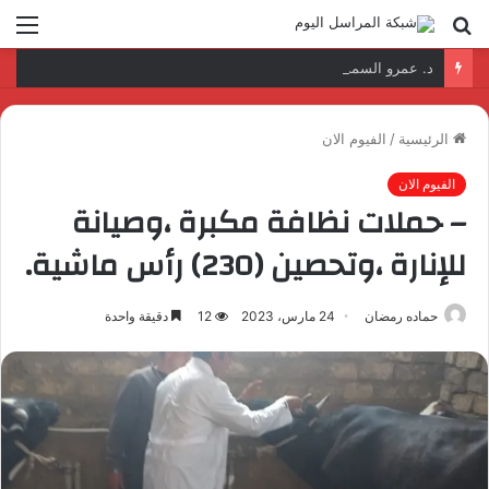
بحث
الق
عن
د. عمرو السمدوني: تأهيل الكوادر الرقمية مفتاح تطوير قطاع النقل واللوجستيات
الرئيسية
/
الفيوم الان
الفيوم الان
– حملات نظافة مكبرة ،وصيانة
للإنارة ،وتحصين (230) رأس ماشية.
حماده رمضان
24 مارس، 2023
12
دقيقة واحدة