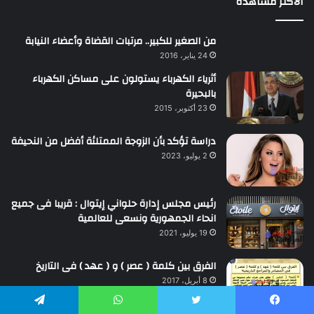
الأكثر مشاهدة
من الصغير للكبير.. مرتبات القضاة وأعضاء النيابة
24 يناير، 2016
أثرياء الكهرباء يستولون على مساكن الكهرباء
بالبحيرة
23 أكتوبر، 2015
دراسة تؤكد بأن الزوجة الممتلئة أفضل من النحيفة
2 يوليو، 2023
رئيس مجلس إدارة حلواني إيتوال : قريبا فى جميع
انحاء الجمهورية ونسعى للعالمية
19 يوليو، 2021
الفرق بين كلمة ( عصر ) و ( عهد ) فى التاريخ
8 أبريل، 2017
يسبوك
تويتر
واتساب
تيلقرام