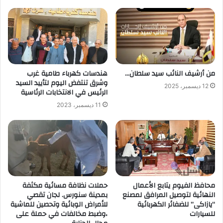
من أرشيف النائب سيد سلطان…
هندسات كهرباء طامية غرب
وشرق تنتفض اليوم لتأييد السيد
12 ديسمبر، 2025
الرئيس في الانتخابات الرئاسية
11 ديسمبر، 2023
محافظ الفيوم يتابع الأعمال
حملات نظافة مسائية مكثفة
النهائية لتوصيل المرافق لمصنع
بمدينة سنورس. لجان تقصي
“يازاكى” للضفائر الكهربائية
للأمراض الوبائية وتحصين للماشية
للسيارات
،وضبط مخالفات في حملة على