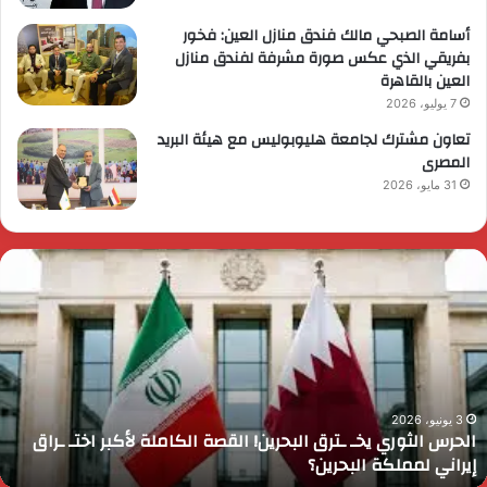
أسامة الصبحي مالك فندق منازل العين: فخور
بفريقي الذي عكس صورة مشرفة لفندق منازل
العين بالقاهرة
7 يوليو، 2026
تعاون مشترك لجامعة هليوبوليس مع هيئة البريد
المصرى
31 مايو، 2026
لحرس
ر
لثوري
ا
خـ
ي
ترق
ض
لبحرين!
م
لقصة
م
لكاملة
و
أكبر
ا
3 يونيو، 2026
الحرس الثوري يخـ ـترق البحرين! القصة الكاملة لأكبر اختـ ـراق
ختـ
ا
إيراني لمملكة البحرين؟
راق
إ
يراني
ع