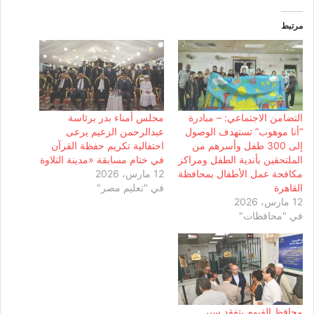
مرتبط
التضامن الاجتماعي: – مبادرة
مجلس أمناء بدر برئاسة
“أنا موهوب” تستهدف الوصول
عبدالرحمن الزعيم يرعى
إلى 300 طفل وأسرهم من
احتفالية تكريم حفظة القرآن
الملتحقين بأندية الطفل ومراكز
في ختام مسابقة «مدينة التلاوة
مكافحة عمل الأطفال بمحافظة
12 مارس، 2026
القاهرة
في "تعليم مصر"
12 مارس، 2026
في "محافظات"
محافظ الفيوم يتفقد سير