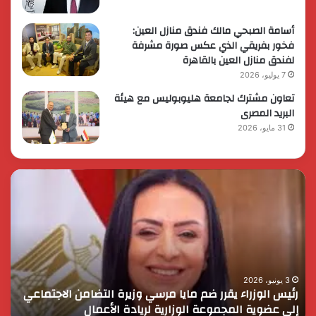
أسامة الصبحي مالك فندق منازل العين:
فخور بفريقي الذي عكس صورة مشرفة
لفندق منازل العين بالقاهرة
7 يوليو، 2026
تعاون مشترك لجامعة هليوبوليس مع هيئة
البريد المصرى
31 مايو، 2026
رئيس
الر
الوزراء
الس
يقرر
يثم
ضم
دور
مايا
الق
مرسي
الم
وزيرة
في
التضامن
التن
3 يونيو، 2026
رئيس الوزراء يقرر ضم مايا مرسي وزيرة التضامن الاجتماعي
ا
الاجتماعي
وحم
إلى عضوية المجموعة الوزارية لريادة الأعمال
و
إلى
الأ