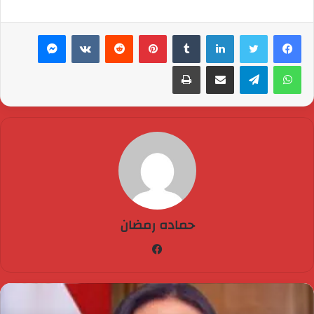
لينكدإن
بينتيريست
ماسنجر
واتساب
تيلقرام
مشاركة عبر البريد
طباعة
حماده رمضان
فيسبوك