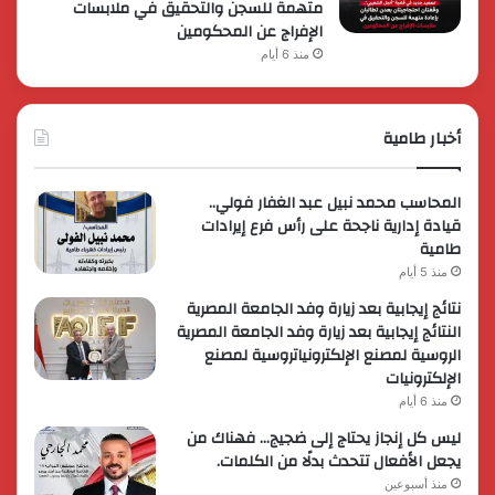
متهمة للسجن والتحقيق في ملابسات
الإفراج عن المحكومين
منذ 6 أيام
أخبار طامية
المحاسب محمد نبيل عبد الغفار فولي..
قيادة إدارية ناجحة على رأس فرع إيرادات
طامية
منذ 5 أيام
نتائج إيجابية بعد زيارة وفد الجامعة المصرية
النتائج إيجابية بعد زيارة وفد الجامعة المصرية
الروسية لمصنع الإلكترونياتروسية لمصنع
الإلكترونيات
منذ 6 أيام
ليس كل إنجاز يحتاج إلى ضجيج… فهناك من
يجعل الأفعال تتحدث بدلًا من الكلمات.
منذ أسبوعين