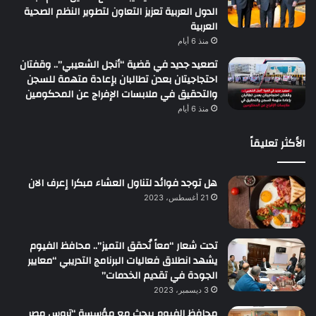
الدول العربية تعزيز التعاون لتطوير النظم الصحية
العربية
منذ 6 أيام
تصعيد جديد في قضية “أنجل الشعيبي”.. وقفتان
احتجاجيتان بعدن تطالبان بإعادة متهمة للسجن
والتحقيق في ملابسات الإفراج عن المحكومين
منذ 6 أيام
الأكثر تعليقاً
هل توجد فوائد لتناول العشاء مبكرا إعرف الان
21 أغسطس، 2023
تحت شعار “معاً نُحقق التميز”.. محافظ الفيوم
يشهد انطلاق فعاليات البرنامج التدريبي “معايير
الجودة في تقديم الخدمات”
3 ديسمبر، 2023
محافظ الفيوم يبحث مع مؤسسة “تروس مصر