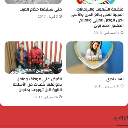
منظمة الشعوب والبرلمانات
متي يستيقظ حكام العرب
العربية تنعى ببالغ الحزن والأسى
3 أبريل، 2017
رحيل الوطن العربى والعالم
الدكتور احمد زويل
4 أغسطس، 2016
لست ادري
القبض على موظف وعامل
بحوزتهما كميات من الأسلحة
31 ديسمبر، 2015
النارية قبل ترويجها بحلوان
24 فبراير، 2017
اترك رد