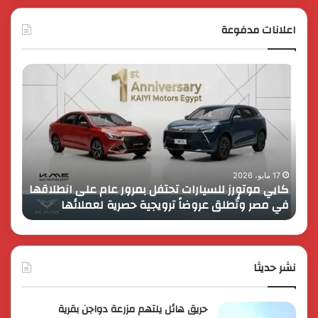
اعلانات مدفوعة
كايي
تفاصي
موتورز
إطلاق
للسيارات
قمة
تحتفل
رايز
بمرور
اب
عام
الـ
على
13
انطلاقها
بالمت
17 مايو، 2026
8 فبراير، 2026
كايي موتورز للسيارات تحتفل بمرور عام على انطلاقها
في
المصر
في مصر وتُطلق عروضاً ترويجية حصرية لعملائها
الك
مصر
الكبير
وتُطلق
برؤية
عروضاً
جديدة
ترويجية
وتوسع
حصرية
نشر حديثا
عالمي
لعملائها
حريق هائل يلتهم مزرعة دواجن بقرية