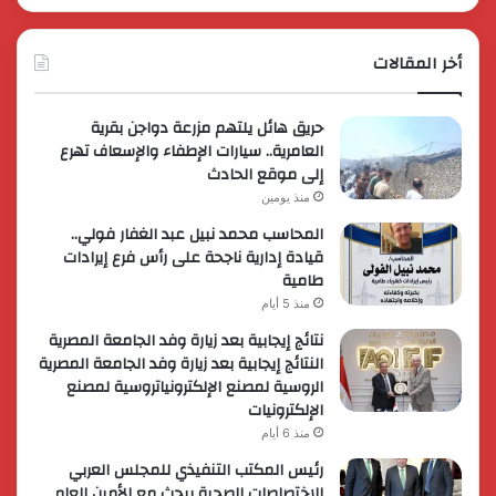
أخر المقالات
حريق هائل يلتهم مزرعة دواجن بقرية
العامرية.. سيارات الإطفاء والإسعاف تهرع
إلى موقع الحادث
منذ يومين
المحاسب محمد نبيل عبد الغفار فولي..
قيادة إدارية ناجحة على رأس فرع إيرادات
طامية
منذ 5 أيام
نتائج إيجابية بعد زيارة وفد الجامعة المصرية
النتائج إيجابية بعد زيارة وفد الجامعة المصرية
الروسية لمصنع الإلكترونياتروسية لمصنع
الإلكترونيات
منذ 6 أيام
رئيس المكتب التنفيذي للمجلس العربي
للاختصاصات الصحية يبحث مع الأمين العام