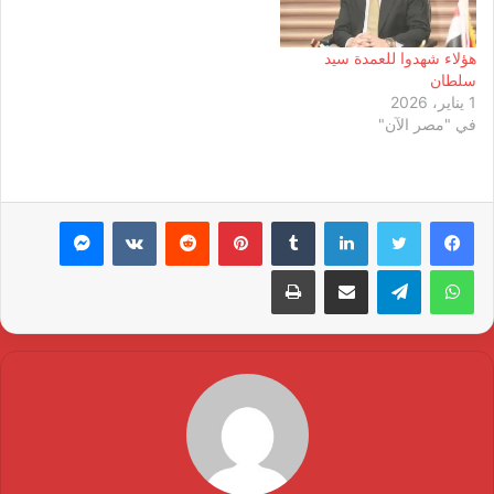
هؤلاء شهدوا للعمدة سيد
سلطان
1 يناير، 2026
في "مصر الآن"
لينكدإن
بينتيريست
ماسنجر
واتساب
تيلقرام
مشاركة عبر البريد
طباعة