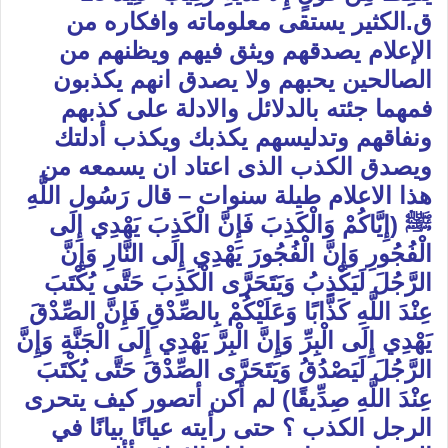
ق.الكثير يستقى معلوماته وافكاره من
الإعلام يصدقهم ويثق فيهم ويظنهم من
الصالحين يحبهم ولا يصدق انهم يكذبون
فمهما جئته بالدلائل والادلة على كذبهم
ونفاقهم وتدليسهم يكذبك ويكذب أدلتك
ويصدق الكذب الذى اعتاد ان يسمعه من
هذا الاعلام طيلة سنوات – قال رَسُول اللَّهِ
ﷺ (إِيَّاكُمْ وَالْكَذِبَ فَإِنَّ الْكَذِبَ يَهْدِي إِلَى
الْفُجُورِ وَإِنَّ الْفُجُورَ يَهْدِي إِلَى النَّارِ وَإِنَّ
الرَّجُلَ لَيَكْذِبُ وَيَتَحَرَّى الْكَذِبَ حَتَّى يُكْتَبَ
عِنْدَ اللَّهِ كَذَّابًا وَعَلَيْكُمْ بِالصِّدْقِ فَإِنَّ الصِّدْقَ
يَهْدِي إِلَى الْبِرِّ وَإِنَّ الْبِرَّ يَهْدِي إِلَى الْجَنَّةِ وَإِنَّ
الرَّجُلَ لَيَصْدُقُ وَيَتَحَرَّى الصِّدْقَ حَتَّى يُكْتَبَ
عِنْدَ اللَّهِ صِدِّيقًا) لم أكن أتصور كيف يتحرى
الرجل الكذب ؟ حتى رأيته عيانًا بيانًا في