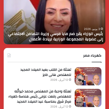
يقرر
يثم
ضم
دور
مايا
الق
مرسي
الم
وزيرة
في
التضامن
التن
3 يونيو، 2026
رئيس الوزراء يقرر ضم مايا مرسي وزيرة التضامن الاجتماعي
ا
الاجتماعي
وحم
إلى عضوية المجموعة الوزارية لريادة الأعمال
و
إلى
الأ
عضوية
الق
المجموعة
الوزارية
كهرباء مصر
لريادة
الأعمال
تهنئة من القلب بعيد الميلاد المجيد
للمهندس هانى فايز
12 أبريل، 2026
تهنئة واجبة من المهندس محمد خيرالله
للمهندس رفعت عزمى رئيس هندسة كهرباء
مركز شرق بمناسبة عيد الميلاد المجيد
12 أبريل، 2026