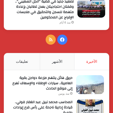
تصعيد جديد في قضية “أنجل الشعيبي”..
وقفتان احتجاجيتان بعدن تطالبان بإعادة
متهمة للسجن والتحقيق في ملابسات
الإفراج عن المحكومين
منذ 6 أيام
فيسبوك
ملخص
الموقع
RSS
الأخيرة
الأشهر
تعليقات
حريق هائل يلتهم مزرعة دواجن بقرية
العامرية.. سيارات الإطفاء والإسعاف تهرع
إلى موقع الحادث
منذ يومين
المحاسب محمد نبيل عبد الغفار فولي..
قيادة إدارية ناجحة على رأس فرع إيرادات
طامية