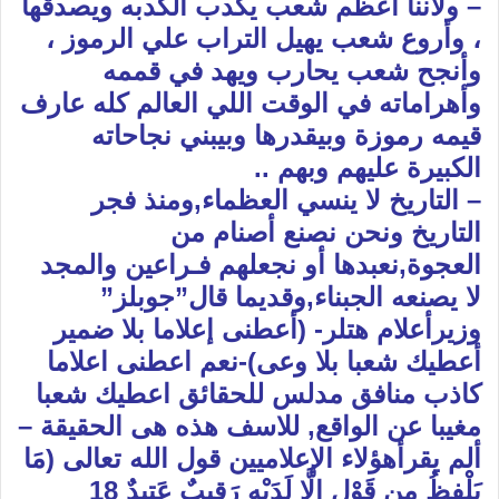
– ولاننا أعظم شعب يكدب الكدبه ويصدقها
، وأروع شعب يهيل التراب علي الرموز ،
وأنجح شعب يحارب ويهد في قممه
وأهراماته في الوقت اللي العالم كله عارف
قيمه رموزة وبيقدرها وبيبني نجاحاته
الكبيرة عليهم وبهم ..
– التاريخ لا ينسي العظماء,ومنذ فجر
التاريخ ونحن نصنع أصنام من
العجوة,نعبدها أو نجعلهم فـراعين والمجد
لا يصنعه الجبناء,وقديما قال”جوبلز”
وزيرأعلام هتلر- (أعطنى إعلاما بلا ضمير
أعطيك شعبا بلا وعى)-نعم اعطنى اعلاما
كاذب منافق مدلس للحقائق اعطيك شعبا
مغيبا عن الواقع, للاسف هذه هى الحقيقة –
ألم يقرأهؤلاء الإعلاميين قول الله تعالى (مَا
يَلْفِظُ مِن قَوْلٍ إِلَّا لَدَيْهِ رَقِيبٌ عَتِيدٌ 18