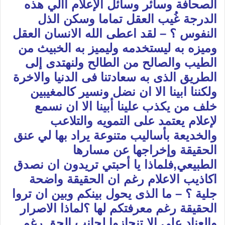
الصحافة وسائر وسائل الإعلام أألي هذه
الدرجة غُيب العقل تماما وسكن الذل
النفوس ؟ – لقد اعطى الله الانسان العقل
وميزه به ليستخدمه وليميز به الخبيث من
الطيب والصالح من الطالح ولنهتدى إلى
الطريق الذى به سعادتنا فى الدنيا والاخرة
ولكننا ابينا الا ان نضل ونسير كالمغيبين
خلف من يكذب علينا أبينا الا ان نسمع
لإعلام يعتمد على التمويه والتلاعب
والخديعة بأساليب متنوعة يراد بها لي عنق
الحقيقة وإخراجها عن مسارها
الطبيعي,فلماذا يا أحبتي تريدون ان نصدق
اكاذيب الاعلام رغم ان الحقيقة واضحة
جلية ؟ – ما الذى يحول بينكم وبين ان تروا
الحقيقة رغم معرفتكم لها ؟لماذا الاصرار
والعناد على الا تنحازوا لجانب الحق رغم