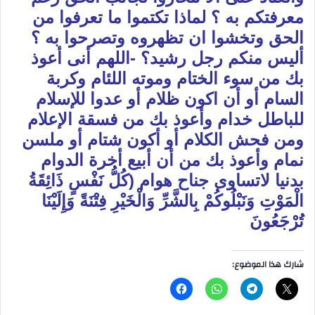
معرفتكم به ؟ لماذا تكتموا ما تعرفوا من
الحق وتخشوا ان تظهروه وتصرحوا به ؟
أليس منكم رجل رشيد؟ -اللهم أنى أعوذ
بك من سوء الختام وموته اللئام وكربة
السام أو أن اكون ظلام أو عدوا للإسلام
للباطل خدام وأعوذ بك من فسقة الإعلام
ومن فحش الكلام أو أكون شتام أو ملسن
نمام وأعوذ بك من أن أبيع أخرة الدوام
بدنيا لاتساوى جناح هوام (كُلُّ نَفْسٍ ذَائِقَةُ
الْمَوْتِ وَنَبْلُوكُمْ بِالشَّرِّ وَالْخَيْرِ فِتْنَةً وَإِلَيْنَا
تُرْجَعُونَ
شارك هذا الموضوع: