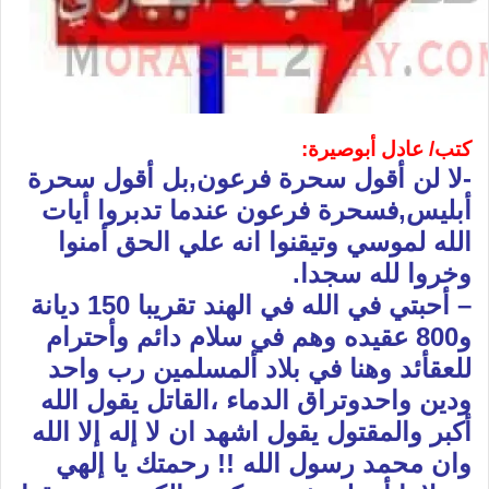
كتب/ عادل أبوصيرة:
-لا لن أقول سحرة فرعون,بل أقول سحرة
أبليس,فسحرة فرعون عندما تدبروا أيات
الله لموسي وتيقنوا انه علي الحق أمنوا
وخروا لله سجدا.
– أحبتي في الله في الهند تقريبا 150 ديانة
و800 عقيده وهم في سلام دائم وأحترام
للعقأئد وهنا في بلاد ألمسلمين رب واحد
ودين واحدوتراق الدماء ،القاتل يقول الله
أكبر والمقتول يقول اشهد ان لا إله إلا الله
وان محمد رسول الله !! رحمتك يا إلهي