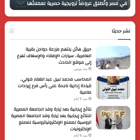
في مصر وتُطلق عروضاً ترويجية حصرية لعملائها
الك
مصر
الكبير
وتُطلق
برؤية
عروضاً
جديدة
ترويجية
وتوسع
حصرية
نشر حديثا
عالمي
لعملائها
حريق هائل يلتهم مزرعة دواجن بقرية
العامرية.. سيارات الإطفاء والإسعاف تهرع
إلى موقع الحادث
منذ يومين
المحاسب محمد نبيل عبد الغفار فولي..
قيادة إدارية ناجحة على رأس فرع إيرادات
طامية
منذ 5 أيام
نتائج إيجابية بعد زيارة وفد الجامعة المصرية
النتائج إيجابية بعد زيارة وفد الجامعة المصرية
الروسية لمصنع الإلكترونياتروسية لمصنع
الإلكترونيات
منذ 6 أيام