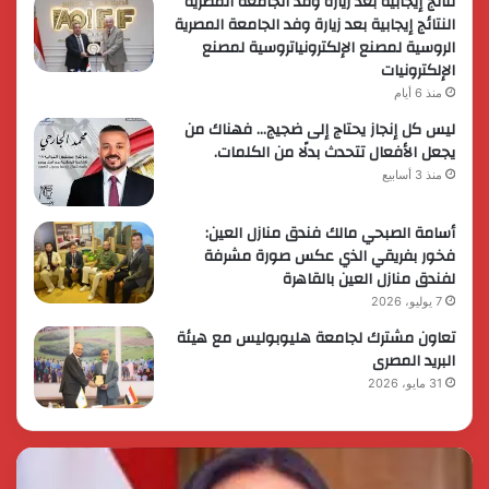
نتائج إيجابية بعد زيارة وفد الجامعة المصرية
النتائج إيجابية بعد زيارة وفد الجامعة المصرية
الروسية لمصنع الإلكترونياتروسية لمصنع
الإلكترونيات
منذ 6 أيام
ليس كل إنجاز يحتاج إلى ضجيج… فهناك من
يجعل الأفعال تتحدث بدلًا من الكلمات.
منذ 3 أسابيع
أسامة الصبحي مالك فندق منازل العين:
فخور بفريقي الذي عكس صورة مشرفة
لفندق منازل العين بالقاهرة
7 يوليو، 2026
تعاون مشترك لجامعة هليوبوليس مع هيئة
البريد المصرى
31 مايو، 2026
رئيس
الر
الوزراء
الس