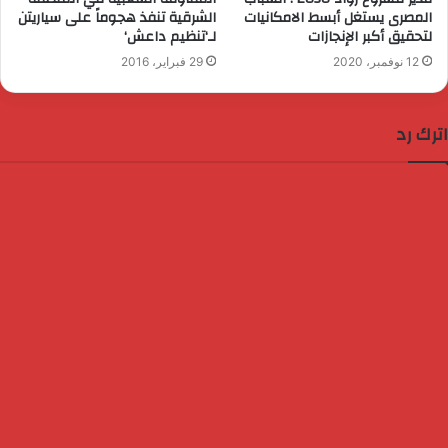
المصرى يستغل أبسط الامكانيات
الشرقية تنفذ هجوماً على سياريتن
لتحقيق أكبر الإنجازات
لـ‘تنظيم داعش‘
12 نوفمبر، 2020
29 فبراير، 2016
اترك رد