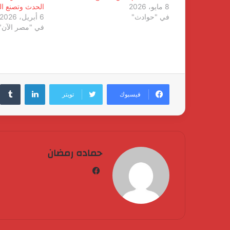
8 مايو، 2026
الحدث وتصنع ال
في "حوادث"
6 أبريل، 2026
في "مصر الآن"
لينكدإن
فيسبوك
تويتر
حماده رمضان
فيسبوك