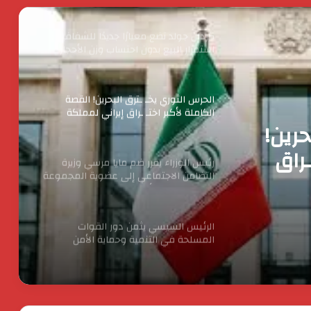
حتي يناير المقبل
الحرس الثوري يخـ ـترق البحرين! القصة
الكاملة لأكبر اختـ ـراق إيراني لمملكة
البحرين؟
رئيس الوزراء يقرر ضم مايا مرسي وزيرة
التضامن الاجتماعي إلى عضوية المجموعة
الوزارية لريادة الأعمال
ا مرسي
الرئيس السيسي يثمن دور القوات
إلى
المسلحة في التنمية وحماية الأمن
القومي
لريادة
حرين!
الدكتور محسن السيد.. نموذج للإدارة
ـراق
الناجحة والانضباط المهنى بأوقاف الفيوم
انطلاق شركة « ZEE Properties» بالسوق
العقاري المصري بمحفظة مشروعات