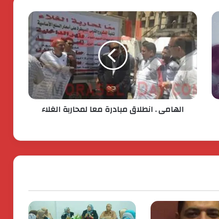
مستهدفة تتجاوز ٢٠ مليار جنيه
افتتاح المبنى الرئيسي لمستشفى الناس
باسم الراحل خميس عصفور
ستيلانتس تكشف عن خطتها الاستراتيجية
بقيمة 60 مليار يورو. لتسريع النمو وتعزيز
الربحية
الهامى . انطلاق مبادرة معا لمحاربة الغلاء
جولدن تاون تستعد لطرح اكبر ” Business
City ” تجارى اداى فندقى ينطلق من الداون
تاون
اكس بينج “XPENG” تتصدر مبيعات فئة
السيارات الكهربائية الفاخرة في مصر خلال
أبريل 2026
كردان جولد تضع معيارًا جديدًا للشفافية :
استمرار البيع بدون احتساب وزن الأحجار