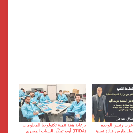
انطلاق شركة « ZEE Properties» بالسوق
العقاري المصري بمحفظة مشروعات
عزت رئيس الوحده
برعاية هيئة تنمية تكنولوجيا المعلومات
مستهدفة تتجاوز ٢٠ مليار جنيه
 مطرطارس قيادة تسبق
(ITIDA) أوبو تمكّن الشباب المصري