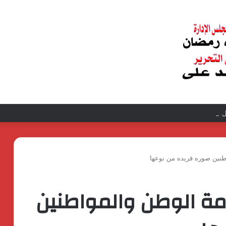
عبد الغفار فولي.. قيادة إدارية ناجحة على رأس فرع إيرادات طامية
نين صوره فريده من نوعها
ة الوطن والمواطنين