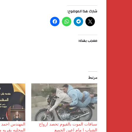
شارك هذا الموضوع:
معجب بهذه:
مرتبط
سباقات الموت بالفيوم تحصد ارواح
المهندس احمد 
الشباب ا مام اعين الجميع
المحليه بقريه