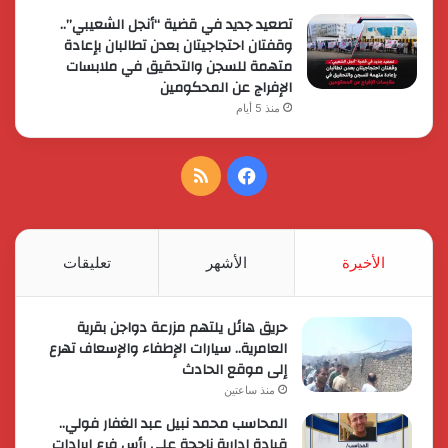
تصعيد جديد في قضية “أنجل الشعيبي”..
وقفتان احتجاجيتان بعدن تطالبان بإعادة
متهمة للسجن والتحقيق في ملابسات
الإفراج عن المحكومين
منذ 5 أيام
فيسبوك
ملخص
الموقع
RSS
الأخيرة
الأشهر
تعليقات
حريق هائل يلتهم مزرعة دواجن بقرية
العامرية.. سيارات الإطفاء والإسعاف تهرع
إلى موقع الحادث
منذ ساعتين
المحاسب محمد نبيل عبد الغفار فولي..
قيادة إدارية ناجحة على رأس فرع إيرادات