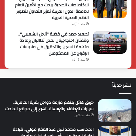
للاختصاصات الصحية يبحث مع الأمين العام
لجامعة الدول العربية تعزيز التعاون لتطوير
النظم الصحية العربية
منذ 5 أيام
تصعيد جديد في قضية “أنجل الشعيبي”..
وقفتان احتجاجيتان بعدن تطالبان بإعادة
متهمة للسجن والتحقيق في ملابسات
الإفراج عن المحكومين
منذ 5 أيام
نـشر حديثاً
حريق هائل يلتهم مزرعة دواجن بقرية العامرية..
سيارات الإطفاء والإسعاف تهرع إلى موقع الحادث
منذ ساعتين
المحاسب محمد نبيل عبد الغفار فولي.. قيادة
إدارية ناجحة على رأس فرع إيرادات طامية