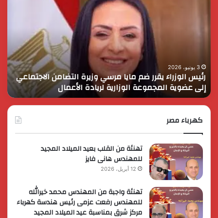
الوزراء
الس
يقرر
يثم
ضم
دور
مايا
الق
مرسي
الم
وزيرة
في
التضامن
التن
3 يونيو، 2026
رئيس الوزراء يقرر ضم مايا مرسي وزيرة التضامن الاجتماعي
ا
الاجتماعي
وحم
إلى عضوية المجموعة الوزارية لريادة الأعمال
و
إلى
الأ
عضوية
الق
المجموعة
الوزارية
كهرباء مصر
لريادة
الأعمال
تهنئة من القلب بعيد الميلاد المجيد
للمهندس هانى فايز
12 أبريل، 2026
تهنئة واجبة من المهندس محمد خيرالله
للمهندس رفعت عزمى رئيس هندسة كهرباء
مركز شرق بمناسبة عيد الميلاد المجيد