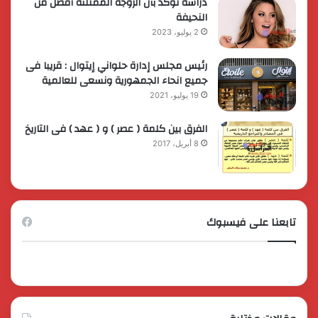
دراسة تؤكد بأن الزوجة الممتلئة أفضل من
النحيفة
2 يوليو، 2023
رئيس مجلس إدارة حلواني إيتوال : قريبا فى
جميع انحاء الجمهورية ونسعى للعالمية
19 يوليو، 2021
الفرق بين كلمة ( عصر ) و ( عهد ) فى التاريخ
8 أبريل، 2017
تابعنا على فيسبوك