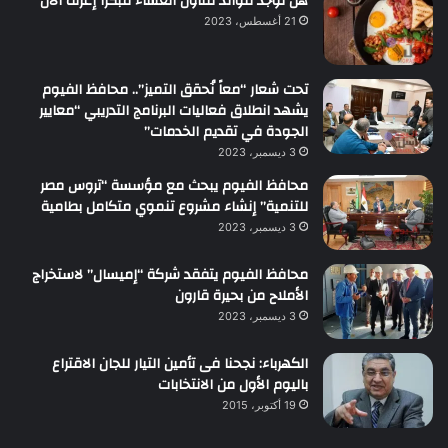
هل توجد فوائد لتناول العشاء مبكرا إعرف الان
21 أغسطس، 2023
تحت شعار “معاً نُحقق التميز”.. محافظ الفيوم
يشهد انطلاق فعاليات البرنامج التدريبي “معايير
الجودة في تقديم الخدمات”
3 ديسمبر، 2023
محافظ الفيوم يبحث مع مؤسسة “تروس مصر
للتنمية” إنشاء مشروع تنموي متكامل بطامية
3 ديسمبر، 2023
محافظ الفيوم يتفقد شركة “إميسال” لاستخراج
الأملاح من بحيرة قارون
3 ديسمبر، 2023
الكهرباء: نجحنا فى تأمين التيار للجان الاقتراع
باليوم الأول من الانتخابات
19 أكتوبر، 2015