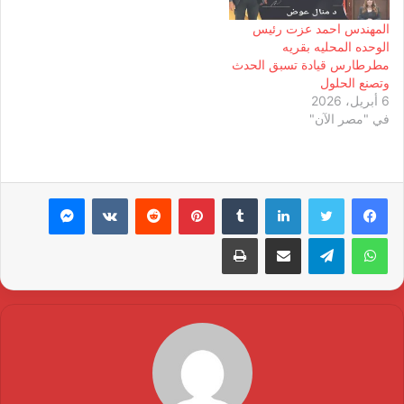
المهندس احمد عزت رئيس
الوحده المحليه بقريه
مطرطارس قيادة تسبق الحدث
وتصنع الحلول
6 أبريل، 2026
في "مصر الآن"
لينكدإن
بينتيريست
ماسنجر
واتساب
تيلقرام
مشاركة عبر البريد
طباعة