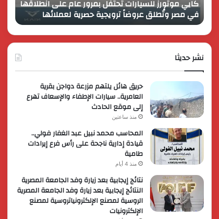
كايي موتورز للسيارات تحتفل بمرور عام على انطلاقها
في
المصر
في مصر وتُطلق عروضاً ترويجية حصرية لعملائها
الك
مصر
الكبير
وتُطلق
برؤية
عروضاً
جديدة
ترويجية
وتوسع
حصرية
نشر حديثا
عالمي
لعملائها
حريق هائل يلتهم مزرعة دواجن بقرية
العامرية.. سيارات الإطفاء والإسعاف تهرع
إلى موقع الحادث
منذ ساعتين
المحاسب محمد نبيل عبد الغفار فولي..
قيادة إدارية ناجحة على رأس فرع إيرادات
طامية
منذ 4 أيام
نتائج إيجابية بعد زيارة وفد الجامعة المصرية
النتائج إيجابية بعد زيارة وفد الجامعة المصرية
الروسية لمصنع الإلكترونياتروسية لمصنع
الإلكترونيات