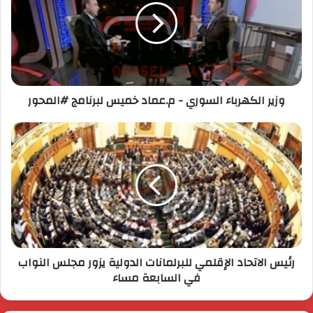
وزير الكهرباء السوري - م.عماد خميس لبرنامج ‫#‏المحور
رئيس الاتحاد الإقلمي للبرلمانات الدولية يزور مجلس النواب
في السابعة مساء