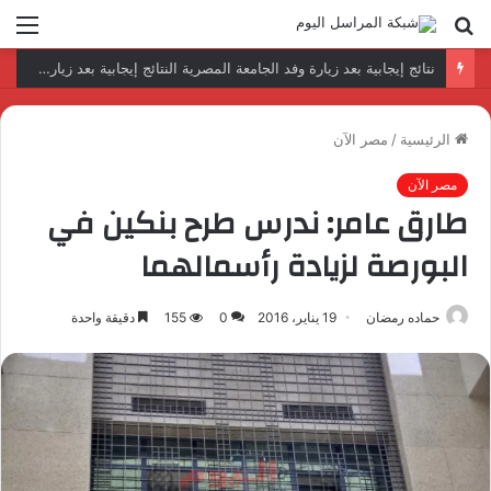
بحث
الق
عن
رئيس المكتب التنفيذي للمجلس العربي للاختصاصات الصحية يبحث مع الأمين العام لجامعة الدول العربية تعزيز التعاون لتطوير النظم الصحية العربية
الرئيسية
/
مصر الآن
مصر الآن
طارق عامر: ندرس طرح بنكين في
البورصة لزيادة رأسمالهما
حماده رمضان
19 يناير، 2016
0
155
دقيقة واحدة