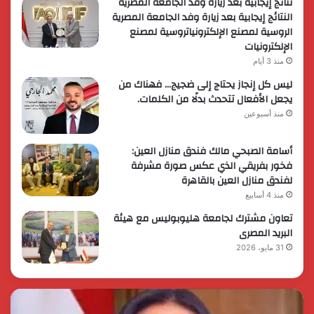
نتائج إيجابية بعد زيارة وفد الجامعة المصرية
النتائج إيجابية بعد زيارة وفد الجامعة المصرية
الروسية لمصنع الإلكترونياتروسية لمصنع
الإلكترونيات
منذ 3 أيام
ليس كل إنجاز يحتاج إلى ضجيج… فهناك من
يجعل الأفعال تتحدث بدلًا من الكلمات.
منذ أسبوعين
أسامة الصبحي مالك فندق منازل العين:
فخور بفريقي الذي عكس صورة مشرفة
لفندق منازل العين بالقاهرة
منذ 4 أسابيع
تعاون مشترك لجامعة هليوبوليس مع هيئة
البريد المصرى
31 مايو، 2026
رئيس
الر
الوزراء
الس