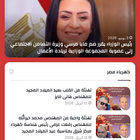
يقرر
يثم
ضم
دور
مايا
الق
مرسي
الم
وزيرة
في
التضامن
التن
3 يونيو، 2026
رئيس الوزراء يقرر ضم مايا مرسي وزيرة التضامن الاجتماعي
ا
الاجتماعي
وحم
إلى عضوية المجموعة الوزارية لريادة الأعمال
و
إلى
الأ
عضوية
الق
المجموعة
الوزارية
كهرباء مصر
لريادة
الأعمال
تهنئة من القلب بعيد الميلاد المجيد
للمهندس هانى فايز
12 أبريل، 2026
تهنئة واجبة من المهندس محمد خيرالله
للمهندس رفعت عزمى رئيس هندسة كهرباء
مركز شرق بمناسبة عيد الميلاد المجيد
12 أبريل، 2026