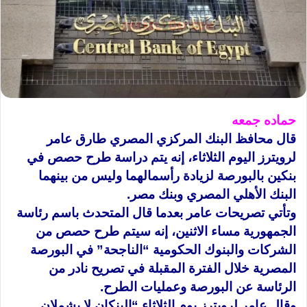
حماده جمعه
قال محافظ البنك المركزي المصري طارق عامر
لرويترز اليوم الثلاثاء، إنه يتم دراسة طرح حصص في
بنكين بالبورصة لزيادة رأسمالهما وليس من بينهما
البنك الأهلي المصري وبنك مصر.
وتأتي تصريحات عامر بعدما قال المتحدث باسم رئاسة
الجمهورية مساء الاثنين، إنه سيتم طرح حصص من
الشركات والبنوك الحكومية “الناجحة” في البورصة
المصرية خلال الفترة المقبلة في تصريح نادر من
الرئاسة عن البورصة وعمليات الطرح.
وقال عامر لرويترز يوم الثلاثاء “البنكان لا يشملان