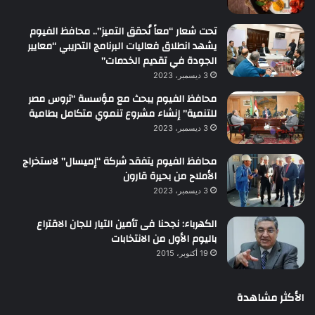
تحت شعار “معاً نُحقق التميز”.. محافظ الفيوم
يشهد انطلاق فعاليات البرنامج التدريبي “معايير
الجودة في تقديم الخدمات”
3 ديسمبر، 2023
محافظ الفيوم يبحث مع مؤسسة “تروس مصر
للتنمية” إنشاء مشروع تنموي متكامل بطامية
3 ديسمبر، 2023
محافظ الفيوم يتفقد شركة “إميسال” لاستخراج
الأملاح من بحيرة قارون
3 ديسمبر، 2023
الكهرباء: نجحنا فى تأمين التيار للجان الاقتراع
باليوم الأول من الانتخابات
19 أكتوبر، 2015
الأكثر مشاهدة