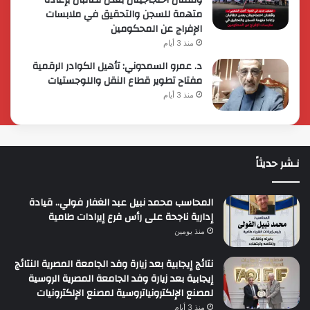
متهمة للسجن والتحقيق في ملابسات
الإفراج عن المحكومين
منذ 3 أيام
د. عمرو السمدوني: تأهيل الكوادر الرقمية
مفتاح تطوير قطاع النقل واللوجستيات
منذ 3 أيام
نـشر حديثاً
المحاسب محمد نبيل عبد الغفار فولي.. قيادة
إدارية ناجحة على رأس فرع إيرادات طامية
منذ يومين
نتائج إيجابية بعد زيارة وفد الجامعة المصرية النتائج
إيجابية بعد زيارة وفد الجامعة المصرية الروسية
لمصنع الإلكترونياتروسية لمصنع الإلكترونيات
منذ 3 أيام