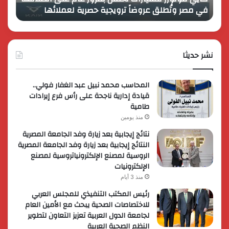
في مصر وتُطلق عروضاً ترويجية حصرية لعملائها
الك
مصر
الكبير
وتُطلق
برؤية
عروضاً
جديدة
ترويجية
وتوسع
حصرية
نشر حديثا
عالمي
لعملائها
المحاسب محمد نبيل عبد الغفار فولي..
قيادة إدارية ناجحة على رأس فرع إيرادات
طامية
منذ يومين
نتائج إيجابية بعد زيارة وفد الجامعة المصرية
النتائج إيجابية بعد زيارة وفد الجامعة المصرية
الروسية لمصنع الإلكترونياتروسية لمصنع
الإلكترونيات
منذ 3 أيام
رئيس المكتب التنفيذي للمجلس العربي
للاختصاصات الصحية يبحث مع الأمين العام
لجامعة الدول العربية تعزيز التعاون لتطوير
النظم الصحية العربية