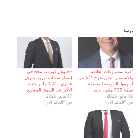
مرتبط
“قرة لمشروعات الطاقة
«جلوبال كورب» تنجح في
والاستثمار” تعلن طرح 11% من
إصدار سندات توريق تمويل
أسهمها بالبورصة المصرية
عقاري بـ3.31 مليار جنيه،
بقيمة 735 مليون جنيه
الأكبر في السوق المصري
18 مايو، 2026
17 مايو، 2026
في "العالم الان"
في "العالم الان"