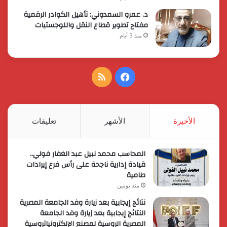
د. عمرو السمدوني: تأهيل الكوادر الرقمية
مفتاح تطوير قطاع النقل واللوجستيات
منذ 3 أيام
فيسبوك
ملخص
الموقع
RSS
الأخيرة
الأشهر
تعليقات
المحاسب محمد نبيل عبد الغفار فولي..
قيادة إدارية ناجحة على رأس فرع إيرادات
طامية
منذ يومين
نتائج إيجابية بعد زيارة وفد الجامعة المصرية
النتائج إيجابية بعد زيارة وفد الجامعة
المصرية الروسية لمصنع الإلكترونياتروسية