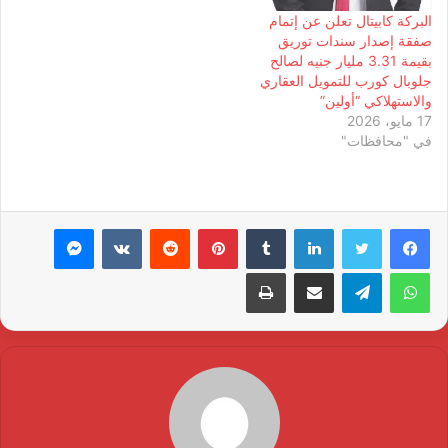
البركة كابيتال تعلن عن إتمام
صفقة إصدار سندات توريق
بقيمة 3.31 مليار جنيه لصالح
جلوبال كورب للتمويل العقاري
والاستهلاكي “أولين”
17 مايو، 2026
في "محافظات"
لينكدإن
بينتيريست
ماسنجر
واتساب
تيلقرام
مشاركة عبر البريد
طباعة