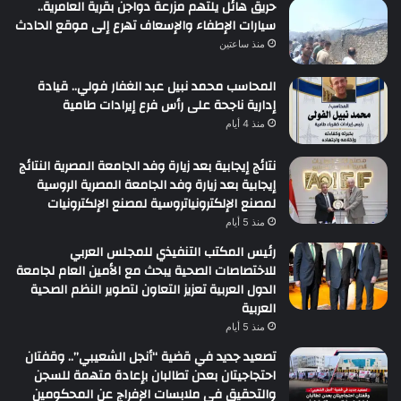
حريق هائل يلتهم مزرعة دواجن بقرية العامرية..
سيارات الإطفاء والإسعاف تهرع إلى موقع الحادث
منذ ساعتين
المحاسب محمد نبيل عبد الغفار فولي.. قيادة
إدارية ناجحة على رأس فرع إيرادات طامية
منذ 4 أيام
نتائج إيجابية بعد زيارة وفد الجامعة المصرية النتائج
إيجابية بعد زيارة وفد الجامعة المصرية الروسية
لمصنع الإلكترونياتروسية لمصنع الإلكترونيات
منذ 5 أيام
رئيس المكتب التنفيذي للمجلس العربي
للاختصاصات الصحية يبحث مع الأمين العام لجامعة
الدول العربية تعزيز التعاون لتطوير النظم الصحية
العربية
منذ 5 أيام
تصعيد جديد في قضية “أنجل الشعيبي”.. وقفتان
احتجاجيتان بعدن تطالبان بإعادة متهمة للسجن
والتحقيق في ملابسات الإفراج عن المحكومين