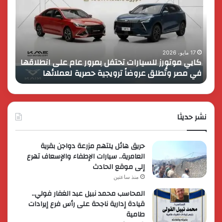
تحتفل
رايز
بمرور
اب
عام
الـ
على
13
انطلاقها
بالمت
17 مايو، 2026
8 فبراير، 2026
كايي موتورز للسيارات تحتفل بمرور عام على انطلاقها
في
المصر
في مصر وتُطلق عروضاً ترويجية حصرية لعملائها
الك
مصر
الكبير
وتُطلق
برؤية
عروضاً
جديدة
ترويجية
وتوسع
حصرية
نشر حديثا
عالمي
لعملائها
حريق هائل يلتهم مزرعة دواجن بقرية
العامرية.. سيارات الإطفاء والإسعاف تهرع
إلى موقع الحادث
منذ ساعتين
المحاسب محمد نبيل عبد الغفار فولي..
قيادة إدارية ناجحة على رأس فرع إيرادات
طامية