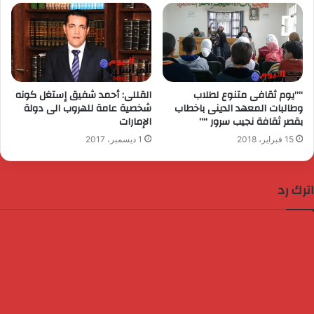
“”يوم ثقافى متنوع لطلاب
القللى: أحمد شفيق إستغل كونه
وطالبات المعهد الدينى باخطاب
شخصية عامة للهروب الى دولة
بقصر ثقافة نجيب سرور “”
الإمارات
15 فبراير، 2018
1 ديسمبر، 2017
اترك رد