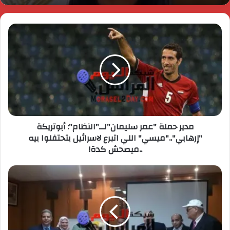
مدير حملة "عمر سليمان"لــ"النظام": أبوتريكة
"إرهابي".."ميسي" اللي اتبرع لاسرائيل بتحتفلوا بيه
..ميصحش كدة!