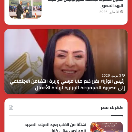
البريد المصرى
31 مايو، 2026
رئيس
الر
الوزراء
الس
يقرر
يثم
ضم
دور
مايا
الق
مرسي
الم
وزيرة
في
التضامن
التن
3 يونيو، 2026
رئيس الوزراء يقرر ضم مايا مرسي وزيرة التضامن الاجتماعي
ا
الاجتماعي
وحم
إلى عضوية المجموعة الوزارية لريادة الأعمال
و
إلى
الأ
عضوية
الق
المجموعة
الوزارية
كهرباء مصر
لريادة
الأعمال
تهنئة من القلب بعيد الميلاد المجيد
للمهندس هانى فايز