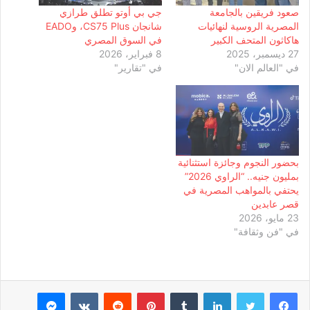
صعود فريقين بالجامعة
جي بي أوتو تطلق طرازي
المصرية الروسية لنهائيات
شانجان CS75 Plus، وEADO
هاكاثون المتحف الكبير
في السوق المصري
27 ديسمبر، 2025
8 فبراير، 2026
في "العالم الان"
في "تقارير"
بحضور النجوم وجائزة استثنائية
بمليون جنيه.. “الراوي 2026”
يحتفي بالمواهب المصرية في
قصر عابدين
23 مايو، 2026
في "فن وثقافة"
لينكدإن
بينتيريست
ماسنجر