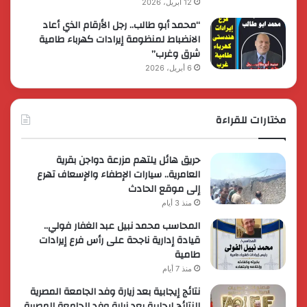
12 أبريل، 2026
“محمد أبو طالب.. رجل الأرقام الذي أعاد
الانضباط لمنظومة إيرادات كهرباء طامية
شرق وغرب”
6 أبريل، 2026
مختارات للقراءة
حريق هائل يلتهم مزرعة دواجن بقرية
العامرية.. سيارات الإطفاء والإسعاف تهرع
إلى موقع الحادث
منذ 3 أيام
المحاسب محمد نبيل عبد الغفار فولي..
قيادة إدارية ناجحة على رأس فرع إيرادات
طامية
منذ 7 أيام
نتائج إيجابية بعد زيارة وفد الجامعة المصرية
النتائج إيجابية بعد زيارة وفد الجامعة المصرية