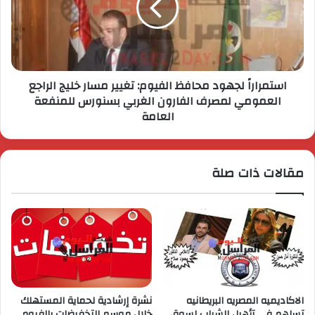
استمراراً لجهود محافظ الفيوم: تغيير مسار خليج الراجع
العمومي لمصرف الفارون الغربي بسنورس للمنفعة
العامة
مقالات ذات صلة
الاكاديميه المصريه البريطانيه
نشرة إرشادية لحماية المستهلك
تساهم في تأهيل الشباب لسوق
خلال موسم التخفيضات بالفيوم