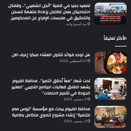
تصعيد جديد في قضية “أنجل الشعيبي”.. وقفتان
احتجاجيتان بعدن تطالبان بإعادة متهمة للسجن
والتحقيق في ملابسات الإفراج عن المحكومين
منذ أسبوع واحد
الأكثر تعليقاً
هل توجد فوائد لتناول العشاء مبكرا إعرف الان
21 أغسطس، 2023
تحت شعار “معاً نُحقق التميز”.. محافظ الفيوم
يشهد انطلاق فعاليات البرنامج التدريبي “معايير
الجودة في تقديم الخدمات”
3 ديسمبر، 2023
محافظ الفيوم يبحث مع مؤسسة “تروس مصر
للتنمية” إنشاء مشروع تنموي متكامل بطامية
3 ديسمبر، 2023