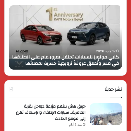
كايي
تفاصي
موتورز
إطلاق
للسيارات
قمة
تحتفل
رايز
بمرور
اب
عام
الـ
على
13
انطلاقها
بالمت
17 مايو، 2026
8 فبراير، 2026
كايي موتورز للسيارات تحتفل بمرور عام على انطلاقها
في
المصر
في مصر وتُطلق عروضاً ترويجية حصرية لعملائها
الك
مصر
الكبير
وتُطلق
برؤية
عروضاً
جديدة
ترويجية
وتوسع
حصرية
نشر حديثا
عالمي
لعملائها
حريق هائل يلتهم مزرعة دواجن بقرية
العامرية.. سيارات الإطفاء والإسعاف تهرع
إلى موقع الحادث
منذ 3 أيام