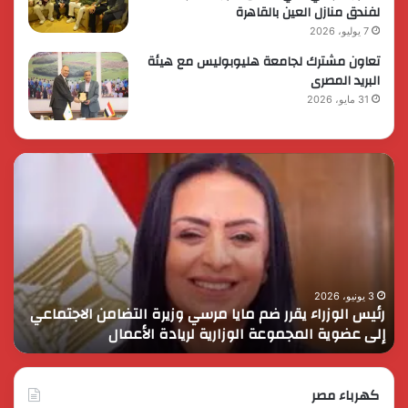
لفندق منازل العين بالقاهرة
7 يوليو، 2026
تعاون مشترك لجامعة هليوبوليس مع هيئة
البريد المصرى
31 مايو، 2026
رئيس
الر
الوزراء
الس
يقرر
يثم
ضم
دور
مايا
الق
مرسي
الم
وزيرة
في
التضامن
التن
3 يونيو، 2026
رئيس الوزراء يقرر ضم مايا مرسي وزيرة التضامن الاجتماعي
ا
الاجتماعي
وحم
إلى عضوية المجموعة الوزارية لريادة الأعمال
و
إلى
الأ
عضوية
الق
المجموعة
الوزارية
كهرباء مصر