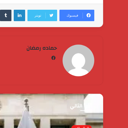
لينكدإن
فيسبوك
تويتر
حماده رمضان
فيسبوك
أقرأ التالي