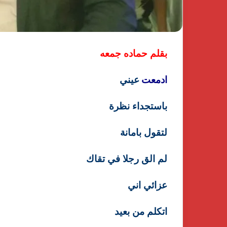
بقلم حماده جمعه
ادمعت
عيني
باستجداء نظرة
لتقول بامانة
لم الق رجلا في تقاك
عزائي اني
اتكلم من بعيد