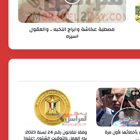
ستيلانتس تكشف عن خطتها الاستراتيجية
بقيمة 60 مليار يورو. لتسريع النمو وتعزيز
الربحية
مصطبة عكاشة وابراج النخبه .. والعقول
جولدن تاون تستعد لطرح اكبر ” Business
اسيره
City ” تجارى اداى فندقى ينطلق من الداون
تاون
اكس بينج “XPENG” تتصدر مبيعات فئة
السيارات الكهربائية الفاخرة في مصر خلال
أبريل 2026
كردان جولد تضع معيارًا جديدًا للشفافية :
استمرار البيع بدون احتساب وزن الأحجار
والفصوص ولا زيادة في قيمة المصنعية
حتي يناير المقبل
الحرس الثوري يخـ ـترق البحرين! القصة
الكاملة لأكبر اختـ ـراق إيراني لمملكة
البحرين؟
 بأخطائها لأول مرة
وفقا للقانون رقم 24 لسنة 2023:
بدء العمل بالتوقيت الشتوي اعتبارا