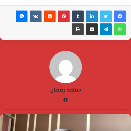
لينكدإن
بينتيريست
ماسنجر
واتساب
تيلقرام
مشاركة عبر البريد
طباعة
حماده رمضان
فيسبوك