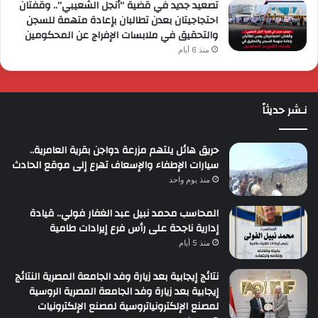
تصعيد جديد في قضية “أنجل الشعيبي”.. وقفتان
احتجاجيتان بعدن تطالبان بإعادة متهمة للسجن
والتحقيق في ملابسات الإفراج عن المحكومين
منذ 6 أيام
نـشر حديثاً
حريق هائل يلتهم مزرعة دواجن بقرية العامرية..
سيارات الإطفاء والإسعاف تهرع إلى موقع الحادث
منذ يوم واحد
المحاسب محمد نبيل عبد الغفار فولي.. قيادة
إدارية ناجحة على رأس فرع إيرادات طامية
منذ 5 أيام
نتائج إيجابية بعد زيارة وفد الجامعة المصرية النتائج
إيجابية بعد زيارة وفد الجامعة المصرية الروسية
لمصنع الإلكترونياتروسية لمصنع الإلكترونيات