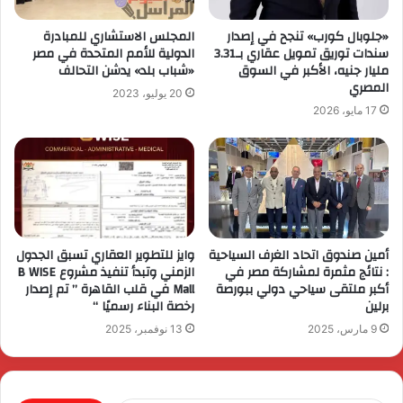
«جلوبال كورب» تنجح في إصدار
المجلس الاستشاري للمبادرة
سندات توريق تمويل عقاري بـ3.31
الدولية للأمم المتحدة في مصر
مليار جنيه، الأكبر في السوق
«شباب بلد» يدشن التحالف
المصري
20 يوليو، 2023
17 مايو، 2026
أمين صندوق اتحاد الغرف السياحية
وايز للتطوير العقاري تسبق الجدول
: نتائج مثمرة لمشاركة مصر في
الزمني وتبدأ تنفيذ مشروع B WISE
أكبر ملتقى سياحي دولي ببورصة
Mall في قلب القاهرة ” تم إصدار
برلين
رخصة البناء رسميًا “
9 مارس، 2025
13 نوفمبر، 2025