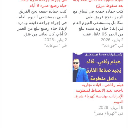
بعد سقوط مروّع
حياة رضيع عمره 9 أيام
كتب حماده جمعه في سباق مع
كتب حماده جمعه نجح الفريق
الزمن، نجح فريق طبي
الطبي بمستشفى الفيوم العام،
متكامل بمستشفى الفيوم العام
في إجراء جراحة دقيقة ونادرة
في إنقاذ حياة ويد سيدة تبلغ
لإنقاذ حياة رضيع يبلغ من العمر
من العمر 65 عامًا، عقب
9 أيام، كان يعاني من فتق
2 يناير، 2026
تعرضها لسقوط من ارتفاع أدى
2 يناير، 2026
خلقي بالحجاب الحاجز وذلك
في "حوادث"
إلى إصابات بالغة كادت أن
في "منوعات"
في إنجاز طبي يعكس مستوى
تفقدها يدها إلى الأبد. إصابات
الجاهزية والكفاءة داخل
معقدة وخطر فقدان اليد
المستشفى. مستشفى الفيوم
وصلت السيدة إلى المستشفى
العام ينجح في إجراء جراحة
وهي تعاني…
نادرة لإنقاذ حياة رضيع…
هيثم رفاعي.. قيادة تجاريه
ناجحة تعيد الانضباط لمنظومة
الإيرادات بهندسة كهرباء شرق
الفيوم
6 أبريل، 2026
في "كهرباء مصر"