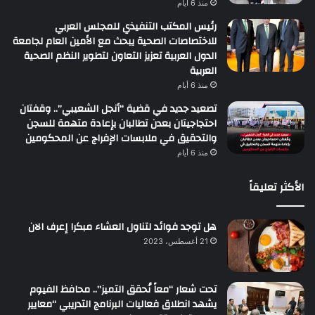
منذ 6 أيام
رئيس المكتب التنفيذي للمجلس العربي
للاختصاصات الصحية يبحث مع الأمين العام لجامعة
الدول العربية تعزيز التعاون لتطوير النظم الصحية
العربية
منذ 6 أيام
تصعيد جديد في قضية “أنجل الشعيبي”.. وقفتان
احتجاجيتان بعدن تطالبان بإعادة متهمة للسجن
والتحقيق في ملابسات الإفراج عن المحكومين
منذ 6 أيام
الأكثر تعليقاً
هل توجد فوائد لتناول العشاء مبكرا إعرف الان
21 أغسطس، 2023
تحت شعار “معاً نُحقق التميز”.. محافظ الفيوم
يشهد انطلاق فعاليات البرنامج التدريبي “معايير