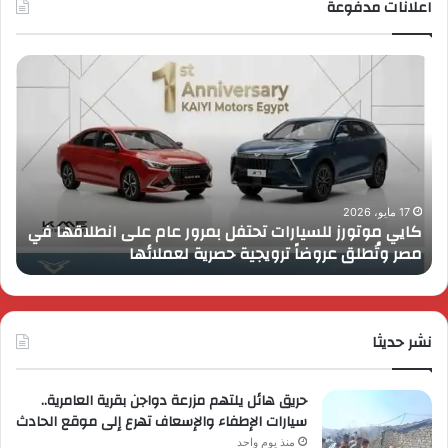
اعلانات مدفوعة
كايي
تفا
موتورز
إطل
للسيارات
قمة
تحتفل
رايز
بمرور
اب
عام
الـ
على
13
انطلاقها
بال
17 مايو، 2026
كايي موتورز للسيارات تحتفل بمرور عام على انطلاقها في
في
الم
مصر وتُطلق عروضاً ترويجية حصرية لعملائها
ب
مصر
الكب
وتُطلق
برؤي
عروضاً
جدي
ترويجية
وتو
حصرية
نشر حديثا
عال
لعملائها
حريق هائل يلتهم مزرعة دواجن بقرية العامرية..
سيارات الإطفاء والإسعاف تهرع إلى موقع الحادث
منذ يوم واحد