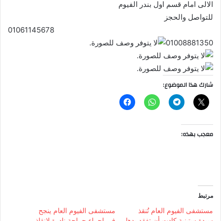
الالى امام قسم اول بندر الفيوم
للتواصل والحجز
01061145678
01008881350
شارك هذا الموضوع:
معجب بهذه:
مرتبط
مستشفى الفيوم العام تُنقذ
مستشفى الفيوم العام ينجح
سيدة ستينية كادت أن تفقد يدها
في إجراء جراحة نادرة لإنقاذ