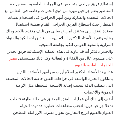
إستطاع فريق جراحى متخصص فى الجراحة العامة وخاصة جراحة
المناظير يضم جراحين مهرة من ذوي الخبرات وخاصة فى التعامل مع
الحالات المعقدة والطارئة ومن أمهر الجراحين فى استخدام تقنيات
المنظار حيث إستطاع الفريق الجراحى القيام بعملية استئصال
معقدة لفتق إربى مختنق لمريض يعانى من تليف متقدم بالكبد وذلك
بعناية وتنفيذ الأستاذ الدكتور إسلام أيوب استاذ جراحة الكبد والقنوات
المرارية بالمعهد القومي للكبد بجامعة المنوفية
والجدير بالذكر أنه قد عاونه فى هذه العملية الإستثنائية فريق تخدير
على مستوى عال من الكفاءة والفعالية وكل ذلك بمستشفى
مصر
للخدمات الطبيه بالفيوم
هذا ويعد الأستاذ الدكتور إسلام أيوب من أمهر الأساتذه اللذين
يمتلكون الخبرة الواسعة فى جراحات الفتق خاصة الحالات المختنقة
التى تتطلب الدقة لتجنب إصابة الأنسجة المحيطة مثل الأوعية
الدموية والأعصاب
أضف إلى ذلك أن عمليات الفتق المختنق هى حالة طارئة تتطلب
تدخلا جراحيا فوريا لتجنب مضاعفات خطيرة قد تهدد الحياة
العنوان/الفيوم ابراج التجاريين بجوار مضرب الارز امام المطحن