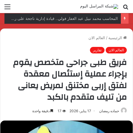
بحث
الق
عن
نتائج إيجابية بعد زيارة وفد الجامعة المصرية النتائج إيجابية بعد زيارة وفد الجامعة المصرية الروسية لمصنع الإلكترونياتروسية لمصنع الإلكترونيات
الرئيسية
/
العالم الان
العالم الان
تقارير
فريق طبى جراحى متخصص يقوم
بإجراء عملية إستئصال معقدة
لفتق إربى مختنق لمريض يعانى
من تليف متقدم بالكبد
حماده رمضان
17 يناير، 2026
17
دقيقة واحدة