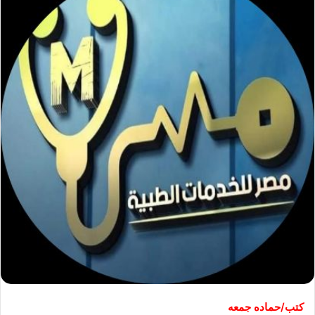
كتب/حماده جمعه