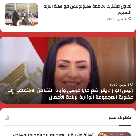
تعاون مشترك لجامعة هليوبوليس مع هيئة البريد
المصرى
31 مايو، 2026
ئيس
ا
لوزراء
ا
قرر
ي
م
د
ايا
ا
رسي
ا
زيرة
ف
لتضامن
ا
3 يونيو، 2026
رئيس الوزراء يقرر ضم مايا مرسي وزيرة التضامن الاجتماعي إلى
لاجتماعي
و
عضوية المجموعة الوزارية لريادة الأعمال
لى
ا
ضوية
ا
لمجموعة
لوزارية
كهرباء مصر
ريادة
لأعمال
تهنئة من القلب بعيد الميلاد المجيد للمهندس