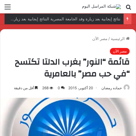
بحث
الق
عن
رئيس المكتب التنفيذي للمجلس العربي للاختصاصات الصحية يبحث مع الأمين العام لجامعة الدول العربية تعزيز التعاون لتطوير النظم الصحية العربية
الرئيسية
/
مصر الآن
مصر الآن
قائمة “النور” بغرب الدلتا تكتسح
“في حب مصر” بالعامرية
حماده رمضان
20 أكتوبر، 2015
0
268
أقل من دقيقة