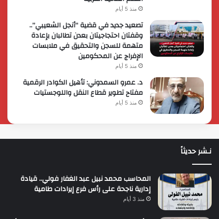
منذ 5 أيام
تصعيد جديد في قضية “أنجل الشعيبي”..
وقفتان احتجاجيتان بعدن تطالبان بإعادة
متهمة للسجن والتحقيق في ملابسات
الإفراج عن المحكومين
منذ 5 أيام
د. عمرو السمدوني: تأهيل الكوادر الرقمية
مفتاح تطوير قطاع النقل واللوجستيات
منذ 5 أيام
نـشر حديثاً
المحاسب محمد نبيل عبد الغفار فولي.. قيادة
إدارية ناجحة على رأس فرع إيرادات طامية
منذ 3 أيام