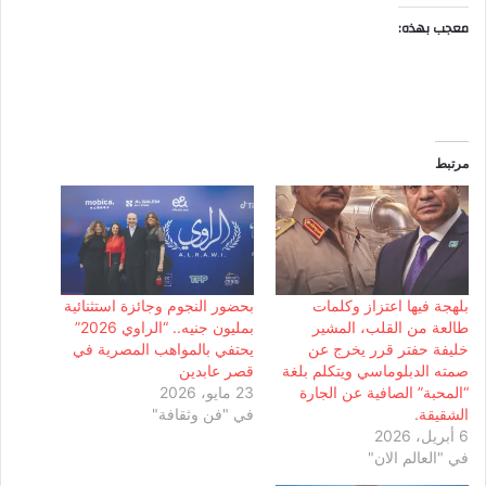
معجب بهذه:
مرتبط
بلهجة فيها اعتزاز وكلمات
بحضور النجوم وجائزة استثنائية
طالعة من القلب، المشير
بمليون جنيه.. “الراوي 2026”
خليفة حفتر قرر يخرج عن
يحتفي بالمواهب المصرية في
صمته الدبلوماسي ويتكلم بلغة
قصر عابدين
“المحبة” الصافية عن الجارة
23 مايو، 2026
الشقيقة.
في "فن وثقافة"
6 أبريل، 2026
في "العالم الان"