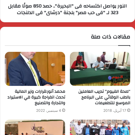
النور يواصل اكتساحه فى "البحيرة".. حصد 850 صوتًا مقابل
323 لـ "فى حب مصر" بلجنة "درشاى" فى الدلنجات
مقالات ذات صلة
“صحة الفيوم” تدريب العاملين
محمد أنور:قرارات وزير المالية
بالطب الوقائي على البرنامج
تحدث انفراجة كبيرة في الاستيراد
الموسع للتطعيمات
والتجارة والتصنيع
17 أبريل، 2018
4 سبتمبر، 2022