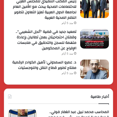
رئيس المكتب التنفيذي للمجلس العربي
للاختصاصات الصحية يبحث مع الأمين العام
لجامعة الدول العربية تعزيز التعاون لتطوير
النظم الصحية العربية
منذ 5 أيام
تصعيد جديد في قضية “أنجل الشعيبي”..
وقفتان احتجاجيتان بعدن تطالبان بإعادة
متهمة للسجن والتحقيق في ملابسات
الإفراج عن المحكومين
منذ 5 أيام
د. عمرو السمدوني: تأهيل الكوادر الرقمية
مفتاح تطوير قطاع النقل واللوجستيات
منذ 5 أيام
أخبار طامية
المحاسب محمد نبيل عبد الغفار فولي..