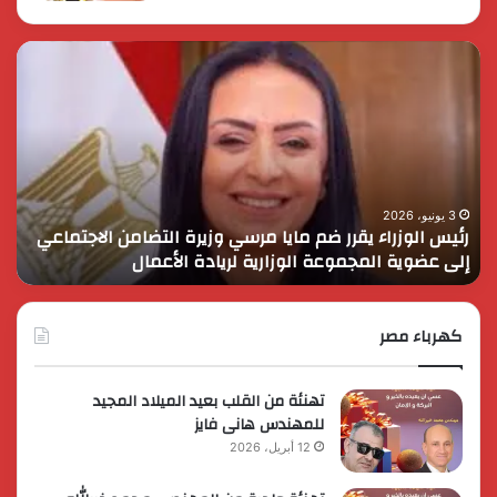
رئيس
الر
الوزراء
الس
يقرر
يثم
ضم
دور
مايا
الق
مرسي
الم
وزيرة
في
التضامن
التن
3 يونيو، 2026
رئيس الوزراء يقرر ضم مايا مرسي وزيرة التضامن الاجتماعي
ا
الاجتماعي
وحم
إلى عضوية المجموعة الوزارية لريادة الأعمال
و
إلى
الأ
عضوية
الق
المجموعة
الوزارية
كهرباء مصر
لريادة
الأعمال
تهنئة من القلب بعيد الميلاد المجيد
للمهندس هانى فايز
12 أبريل، 2026