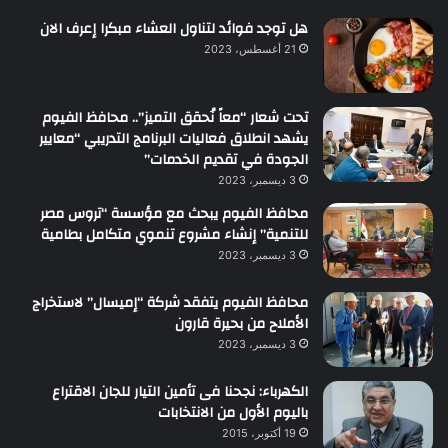
هل توجد فوائد لتناول العشاء مبكرا إعرف الان
21 أغسطس، 2023
تحت شعار “معاً نُحقق التميز”.. محافظ الفيوم
يشهد انطلاق فعاليات البرنامج التدريبي “معايير
الجودة في تقديم الخدمات”
3 ديسمبر، 2023
محافظ الفيوم يبحث مع مؤسسة “تروس مصر
للتنمية” إنشاء مشروع تنموي متكامل بطامية
3 ديسمبر، 2023
محافظ الفيوم يتفقد شركة “إميسال” لاستخراج
الأملاح من بحيرة قارون
3 ديسمبر، 2023
الكهرباء: نجحنا فى تأمين التيار للجان الاقتراع
باليوم الأول من الانتخابات
19 أكتوبر، 2015