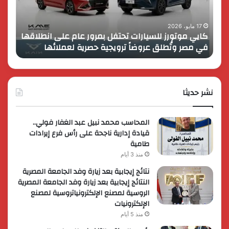
عام
الـ
على
13
انطلاقها
بالمت
17 مايو، 2026
8 فبراير، 2026
كايي موتورز للسيارات تحتفل بمرور عام على انطلاقها
في
المصر
في مصر وتُطلق عروضاً ترويجية حصرية لعملائها
الك
مصر
الكبير
وتُطلق
برؤية
عروضاً
جديدة
ترويجية
وتوسع
حصرية
نشر حديثا
عالمي
لعملائها
المحاسب محمد نبيل عبد الغفار فولي..
قيادة إدارية ناجحة على رأس فرع إيرادات
طامية
منذ 3 أيام
نتائج إيجابية بعد زيارة وفد الجامعة المصرية
النتائج إيجابية بعد زيارة وفد الجامعة المصرية
الروسية لمصنع الإلكترونياتروسية لمصنع
الإلكترونيات
منذ 5 أيام