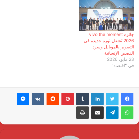
جائزة vivo the moment
2026 تُشعل ثورة جديدة في
التصوير بالموبايل وسرد
القصص الإنسانية
23 مايو، 2026
في "اقتصاد"
لينكدإن
بينتيريست
ماسنجر
واتساب
تيلقرام
مشاركة عبر البريد
طباعة