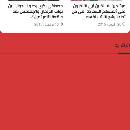
مرشحين بلا ناخبين أبى الناخبون
مصطفى بكري يدعو لـ”حوار” بين
على أنفسهم السعاده التى من
نواب البرلمان والإعلاميين بعد
أجلها رشح النائب نفسه
واقعة “تامر أمين”..
20 أكتوبر، 2015
13 نوفمبر، 2015
اترك رد