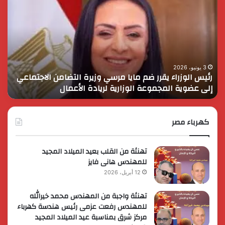
الوزراء
الس
يقرر
يثم
ضم
دور
مايا
الق
مرسي
الم
وزيرة
في
التضامن
التن
3 يونيو، 2026
رئيس الوزراء يقرر ضم مايا مرسي وزيرة التضامن الاجتماعي
ا
الاجتماعي
وحم
إلى عضوية المجموعة الوزارية لريادة الأعمال
و
إلى
الأ
عضوية
الق
المجموعة
الوزارية
كهرباء مصر
لريادة
الأعمال
تهنئة من القلب بعيد الميلاد المجيد
للمهندس هانى فايز
12 أبريل، 2026
تهنئة واجبة من المهندس محمد خيرالله
للمهندس رفعت عزمى رئيس هندسة كهرباء
مركز شرق بمناسبة عيد الميلاد المجيد