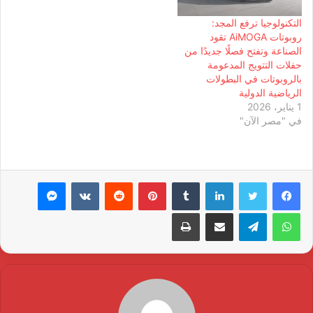
التكنولوجيا ترفع المجد:
روبوتات AiMOGA تقود
الصناعة وتفتح فصلًا جديدًا من
حفلات التتويج المدعومة
بالروبوتات في البطولات
الرياضية الدولية
1 يناير، 2026
في "مصر الآن"
لينكدإن
بينتيريست
ماسنجر
واتساب
تيلقرام
مشاركة عبر البريد
طباعة