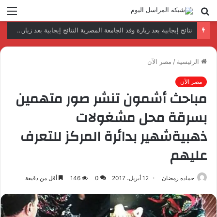
بحث
الق
عن
رئيس المكتب التنفيذي للمجلس العربي للاختصاصات الصحية يبحث مع الأمين العام لجامعة الدول العربية تعزيز التعاون لتطوير النظم الصحية العربية
الرئيسية
/
مصر الآن
مصر الآن
مباحث أشمون تنشر صور متهمين
بسرقة محل مشغولات
ذهبيةشهير بدائرة المركز للتعرف
عليهم
حماده رمضان
12 أبريل، 2017
0
146
أقل من دقيقة