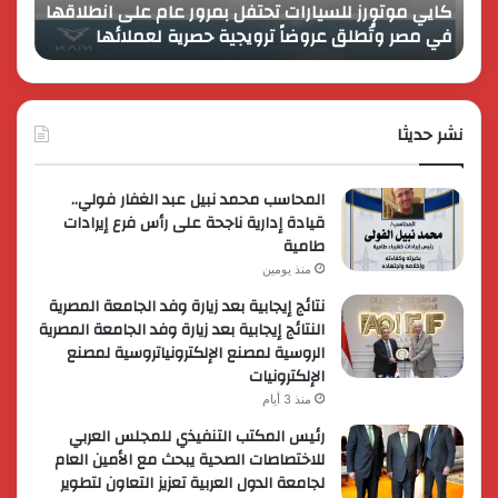
كايي موتورز للسيارات تحتفل بمرور عام على انطلاقها
في
المصر
في مصر وتُطلق عروضاً ترويجية حصرية لعملائها
الك
مصر
الكبير
وتُطلق
برؤية
عروضاً
جديدة
ترويجية
وتوسع
حصرية
نشر حديثا
عالمي
لعملائها
المحاسب محمد نبيل عبد الغفار فولي..
قيادة إدارية ناجحة على رأس فرع إيرادات
طامية
منذ يومين
نتائج إيجابية بعد زيارة وفد الجامعة المصرية
النتائج إيجابية بعد زيارة وفد الجامعة المصرية
الروسية لمصنع الإلكترونياتروسية لمصنع
الإلكترونيات
منذ 3 أيام
رئيس المكتب التنفيذي للمجلس العربي
للاختصاصات الصحية يبحث مع الأمين العام
لجامعة الدول العربية تعزيز التعاون لتطوير