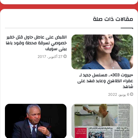
مقالات ذات صلة
القبض على عاطل حاول قتل خفير
خصوصي لسرقة محطة وقود باها
ببنى سويف
27 أكتوبر، 2017
«بيروت 303».. مسلسل جديد لـ
عفراء الظاهري وعابد فهد على
شاهد
6 يونيو، 2022