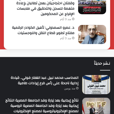
وقفتان احتجاجيتان بعدن تطالبان بإعادة
متهمة للسجن والتحقيق في ملابسات
الإفراج عن المحكومين
منذ 3 أيام
د. عمرو السمدوني: تأهيل الكوادر الرقمية
مفتاح تطوير قطاع النقل واللوجستيات
منذ 3 أيام
نـشر حديثاً
المحاسب محمد نبيل عبد الغفار فولي.. قيادة
إدارية ناجحة على رأس فرع إيرادات طامية
منذ يومين
نتائج إيجابية بعد زيارة وفد الجامعة المصرية النتائج
إيجابية بعد زيارة وفد الجامعة المصرية الروسية
لمصنع الإلكترونياتروسية لمصنع الإلكترونيات