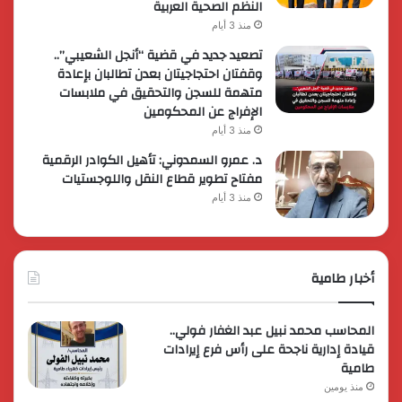
النظم الصحية العربية
منذ 3 أيام
تصعيد جديد في قضية “أنجل الشعيبي”..
وقفتان احتجاجيتان بعدن تطالبان بإعادة
متهمة للسجن والتحقيق في ملابسات
الإفراج عن المحكومين
منذ 3 أيام
د. عمرو السمدوني: تأهيل الكوادر الرقمية
مفتاح تطوير قطاع النقل واللوجستيات
منذ 3 أيام
أخبار طامية
المحاسب محمد نبيل عبد الغفار فولي..
قيادة إدارية ناجحة على رأس فرع إيرادات
طامية
منذ يومين