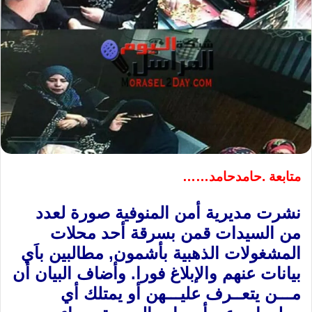
متابعة .حامدحامد……
نشرت مديرية أمن المنوفية صورة لعدد
من السيدات قمن بسرقة أحد محلات
المشغولات الذهبية بأشمون, مطالبين باَي
بيانات عنهم والإبلاغ فورا. وأضاف البيان أن
مـــن يتعــرف عليـــهن أو يمتلك أي