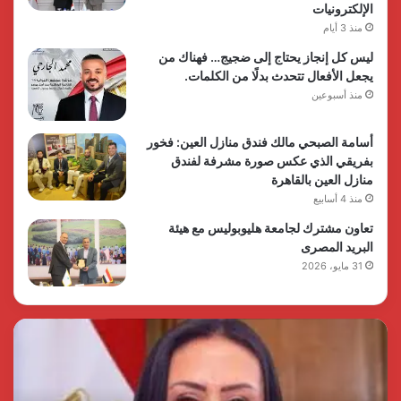
الإلكترونيات
منذ 3 أيام
ليس كل إنجاز يحتاج إلى ضجيج… فهناك من
يجعل الأفعال تتحدث بدلًا من الكلمات.
منذ أسبوعين
أسامة الصبحي مالك فندق منازل العين: فخور
بفريقي الذي عكس صورة مشرفة لفندق
منازل العين بالقاهرة
منذ 4 أسابيع
تعاون مشترك لجامعة هليوبوليس مع هيئة
البريد المصرى
31 مايو، 2026
الرئيس
الد
السيسي
مح
يثمن
الس
دور
نمو