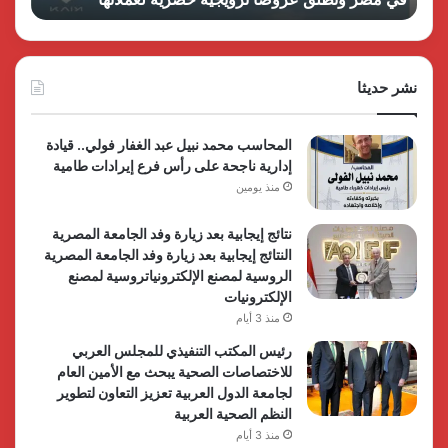
برؤية
شركة
جديدة
جولدن
وتوسع
لاند
عالمي
نشر حديثا
المحاسب محمد نبيل عبد الغفار فولي.. قيادة
إدارية ناجحة على رأس فرع إيرادات طامية
منذ يومين
نتائج إيجابية بعد زيارة وفد الجامعة المصرية
النتائج إيجابية بعد زيارة وفد الجامعة المصرية
الروسية لمصنع الإلكترونياتروسية لمصنع
الإلكترونيات
منذ 3 أيام
رئيس المكتب التنفيذي للمجلس العربي
للاختصاصات الصحية يبحث مع الأمين العام
لجامعة الدول العربية تعزيز التعاون لتطوير
النظم الصحية العربية
منذ 3 أيام