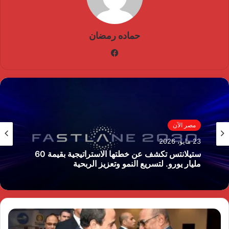
حماده رمضان
فيسبوك
مصر الآن
مصر الآن
23 مايو، 2026
18 مايو، 2026
ستيلانتس تكشف عن خطتها الاستراتيجية بقيمة 60
مليار يورو. لتسريع النمو وتعزيز الربحية
جولدن تاون تستعد لطرح اكبر ” Business City ”
تجارى اداى فندقى ينطلق من الداون تاون