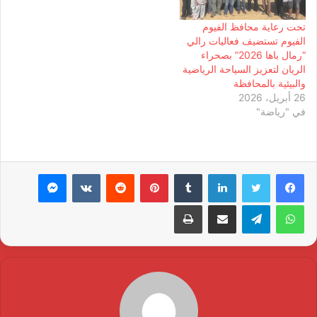
تحت رعاية محافظ الفيوم
الفيوم تستضيف فعاليات رالي
“رمال باها 2026” بصحراء
الريان لتعزيز السياحة الرياضية
والبيئية بالمحافظة
26 أبريل، 2026
في "رياضة"
لينكدإن
بينتيريست
ماسنجر
واتساب
تيلقرام
مشاركة عبر البريد
طباعة