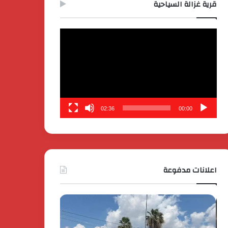
قرية غزالة السياحية
مشغل
الفيديو
02:36
00:00
اعلانات مدفوعة
بدعم
كايي
الدولة
موتورز
المصرية
للسيارات