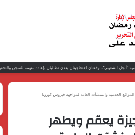
ة “أنجل الشعيبي”.. وقفتان احتجاجيتان بعدن تطالبان بإعادة متهمة للسجن والتحق
لمواقع الخدمية والمنشآت العامة لمواجهة فيروس كورونا
يزة يعقم ويطهر