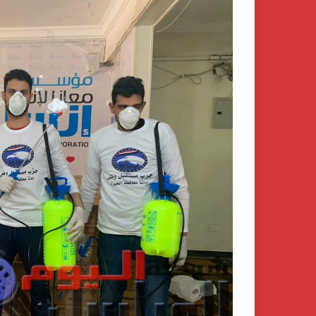
الدكتور
محسن
السيد..