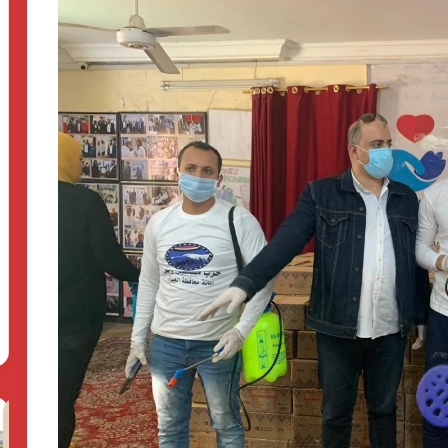
كردان
ال
جولد
ال
تضع
يخ