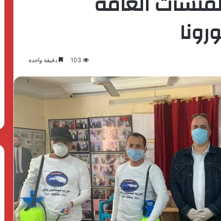
لمنشآت العامة
رونا
103
دقيقة واحدة
The
First
Group