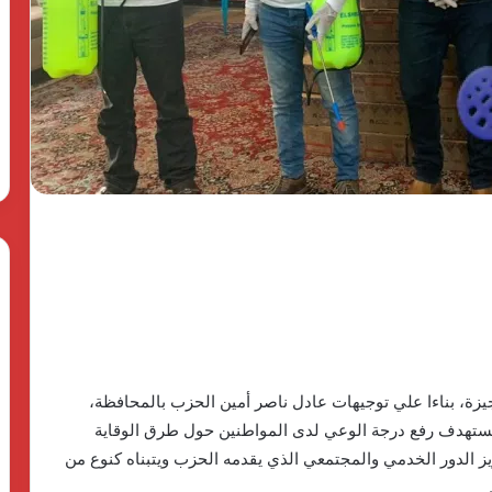
وPulse
منذ 4 أسابيع
The First Group وPulse
Developments
توقعان
Developments توقعان شراكة
شراكة
الهدوء في
استراتيجية لإطلاق منصة متكاملة
استراتيجية
شيخ زايد أحدث
لتطوير وتشغيل مشاريع الضيافة في
لإطلاق
لدن لاند
مصر
منصة
متكاملة
لتطوير
وتشغيل
مشاريع
الضيافة
في
مصر
زة، بناءا علي توجيهات عادل ناصر أمين الحزب بالمحافظة،
 تستهدف رفع درجة الوعي لدى المواطنين حول طرق الوقاية
ز الدور الخدمي والمجتمعي الذي يقدمه الحزب ويتبناه كنوع من