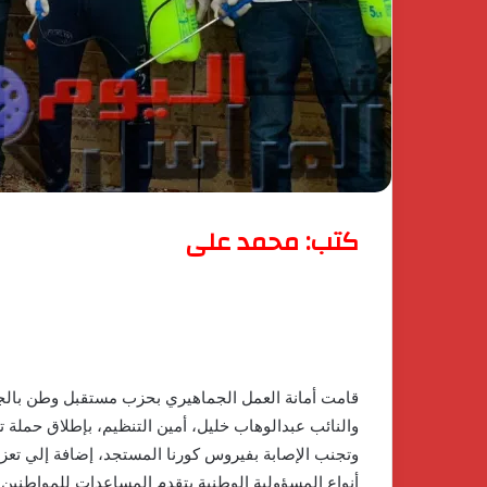
في
كومباوند
نسيم
1 يناير، 2026
بالشيخ
اكتشف الفخامة و
زايد
كومباوند نسيم بال
أحدث
مشروعات شركة جو
مشروعات
شركة
جولدن
لاند
كتب: محمد على
قامت أمانة العمل الجماهيري بحزب مستقبل وطن بالجي
والنائب عبدالوهاب خليل، أمين التنظيم، بإطلاق حملة
وتجنب الإصابة بفيروس كورنا المستجد، إضافة إلي تعزي
أنواع المسؤولية الوطنية بتقدم المساعدات للمواطنين.