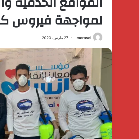
المواقع الخدمية وا
لمواجهة فيروس كو
morasel
27 مارس، 2020
اكتشف
الفخامة
والهدوء