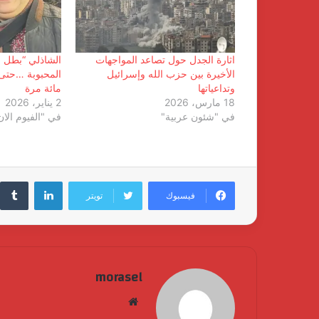
اثارة الجدل حول تصاعد المواجهات
الشاذلي “بطل 
الأخيرة بين حزب الله وإسرائيل
المحبوبة …حتى ل
وتداعياتها
مائة مرة
18 مارس، 2026
2 يناير، 2026
في "شئون عربية"
في "الفيوم الان
لينكدإن
فيسبوك
تويتر
morasel
موقع
الويب