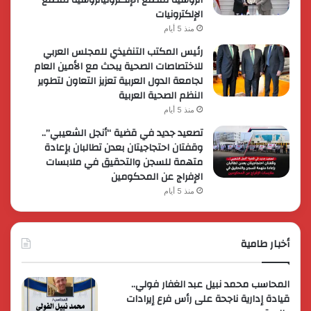
الروسية لمصنع الإلكترونياتروسية لمصنع
الإلكترونيات
منذ 5 أيام
رئيس المكتب التنفيذي للمجلس العربي
للاختصاصات الصحية يبحث مع الأمين العام
لجامعة الدول العربية تعزيز التعاون لتطوير
النظم الصحية العربية
منذ 5 أيام
تصعيد جديد في قضية “أنجل الشعيبي”..
وقفتان احتجاجيتان بعدن تطالبان بإعادة
متهمة للسجن والتحقيق في ملابسات
الإفراج عن المحكومين
منذ 5 أيام
أخبار طامية
المحاسب محمد نبيل عبد الغفار فولي..
قيادة إدارية ناجحة على رأس فرع إيرادات