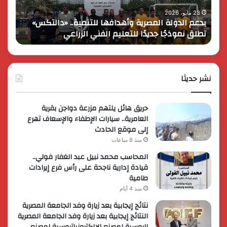
على
13
انطلاقها
بالمت
17 مايو، 2026
8 فبراير، 2026
كايي موتورز للسيارات تحتفل بمرور عام على انطلاقها
في
المصر
في مصر وتُطلق عروضاً ترويجية حصرية لعملائها
الك
مصر
الكبير
وتُطلق
برؤية
عروضاً
جديدة
ترويجية
وتوسع
حصرية
نشر حديثا
عالمي
لعملائها
حريق هائل يلتهم مزرعة دواجن بقرية
العامرية.. سيارات الإطفاء والإسعاف تهرع
إلى موقع الحادث
منذ 8 ساعات
المحاسب محمد نبيل عبد الغفار فولي..
قيادة إدارية ناجحة على رأس فرع إيرادات
طامية
منذ 4 أيام
نتائج إيجابية بعد زيارة وفد الجامعة المصرية
النتائج إيجابية بعد زيارة وفد الجامعة المصرية