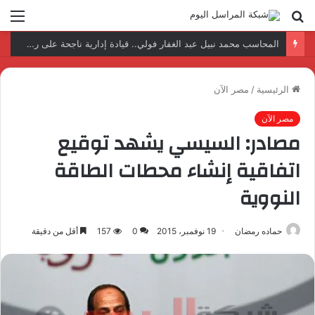
بحث
الق
عن
المحاسب محمد نبيل عبد الغفار فولي.. قيادة إدارية ناجحة على رأس فرع إيرادات طامية
الرئيسية
/
مصر الآن
مصر الآن
مصادر: السيسي يشهد توقيع
اتفاقية إنشاء محطات الطاقة
النووية
حماده رمضان
19 نوفمبر، 2015
0
157
أقل من دقيقة