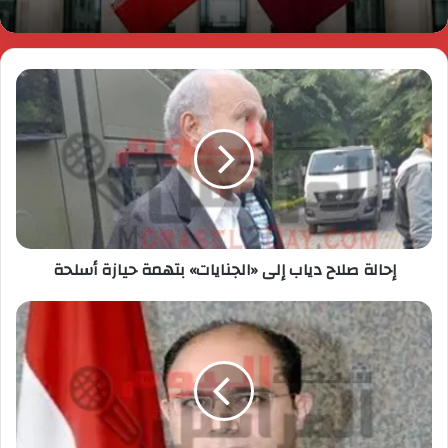
إحالة صلاح دياب إلى «الجنايات» بتهمة حيازة أسلحة