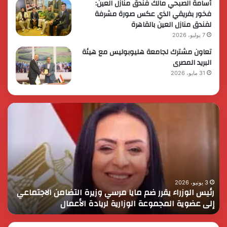
أسامة الصبحي مالك فندق منازل العين:
فخور بفريقي الذي عكس صورة مشرفة
لفندق منازل العين بالقاهرة
7 يوليو، 2026
تعاون مشترك لجامعة هليوبوليس مع هيئة
البريد المصرى
31 مايو، 2026
رئيس
الر
الوزراء
الس
يقرر
يثم
ضم
دور
مايا
الق
مرسي
الم
وزيرة
في
التضامن
التن
3 يونيو، 2026
رئيس الوزراء يقرر ضم مايا مرسي وزيرة التضامن الاجتماعي
ا
الاجتماعي
وحم
إلى عضوية المجموعة الوزارية لريادة الأعمال
و
إلى
الأ
عضوية
الق
المجموعة