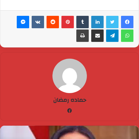
لينكدإن
بينتيريست
ماسنجر
واتساب
تيلقرام
مشاركة عبر البريد
طباعة
حماده رمضان
فيسبوك