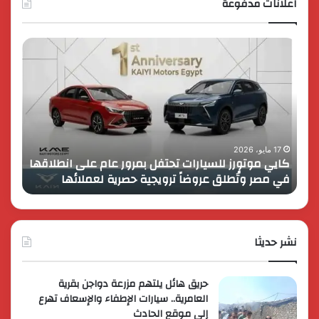
اعلانات مدفوعة
كايي
تفاصي
موتورز
إطلاق
للسيارات
قمة
تحتفل
رايز
بمرور
اب
عام
الـ
على
13
انطلاقها
بالمت
17 مايو، 2026
8 فبراير، 2026
كايي موتورز للسيارات تحتفل بمرور عام على انطلاقها
في
المصر
في مصر وتُطلق عروضاً ترويجية حصرية لعملائها
الك
مصر
الكبير
وتُطلق
برؤية
عروضاً
جديدة
ترويجية
وتوسع
حصرية
نشر حديثا
عالمي
لعملائها
حريق هائل يلتهم مزرعة دواجن بقرية
العامرية.. سيارات الإطفاء والإسعاف تهرع
إلى موقع الحادث