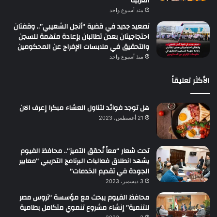
العربية
منذ أسبوع واحد
تصعيد جديد في قضية “أنجل الشعيبي”.. وقفتان
احتجاجيتان بعدن تطالبان بإعادة متهمة للسجن
والتحقيق في ملابسات الإفراج عن المحكومين
منذ أسبوع واحد
الأكثر تعليقاً
هل توجد فوائد لتناول العشاء مبكرا إعرف الان
21 أغسطس، 2023
تحت شعار “معاً نُحقق التميز”.. محافظ الفيوم
يشهد انطلاق فعاليات البرنامج التدريبي “معايير
الجودة في تقديم الخدمات”
3 ديسمبر، 2023
محافظ الفيوم يبحث مع مؤسسة “تروس مصر
للتنمية” إنشاء مشروع تنموي متكامل بطامية