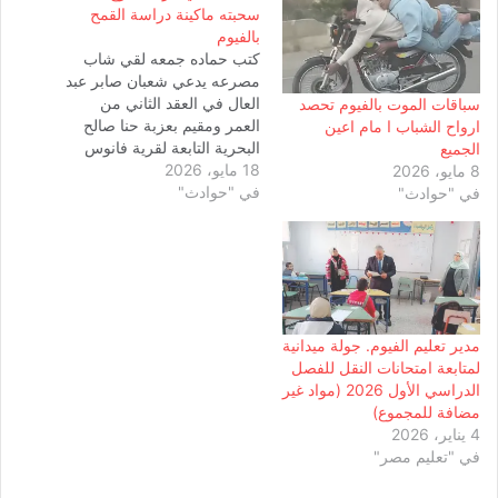
سحبته ماكينة دراسة القمح
بالفيوم
كتب حماده جمعه لقي شاب
مصرعه يدعي شعبان صابر عبد
العال في العقد الثاني من
سباقات الموت بالفيوم تحصد
العمر ومقيم بعزبة حنا صالح
ارواح الشباب ا مام اعين
البحرية التابعة لقرية فانوس
الجميع
18 مايو، 2026
مركز طامية جذبتة ماكينة
8 مايو، 2026
في "حوادث"
دراسة القمح أثناء دارس
في "حوادث"
محصول القمح تلقي اللواء
أحمد عزت مدير أمن الفيوم
إخطار من مأمور مركز شرطة
طامية بورود إشارة من…
مدير تعليم الفيوم. جولة ميدانية
لمتابعة امتحانات النقل للفصل
الدراسي الأول 2026 (مواد غير
مضافة للمجموع)
4 يناير، 2026
في "تعليم مصر"