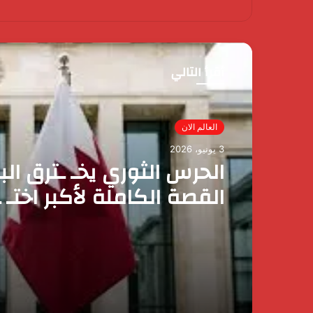
أقرأ التالي
العالم الان
3 يونيو، 2026
الحرس الثوري يخـ ـترق الب
القصة الكاملة لأكبر اختـ 
إيراني لمملكة البحرين؟