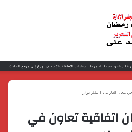
عبد الغفار فولي.. قيادة إدارية ناجحة على رأس فرع إيرادات طامية
از بـ 1.5 مليار دولار
ان اتفاقية تعاون في