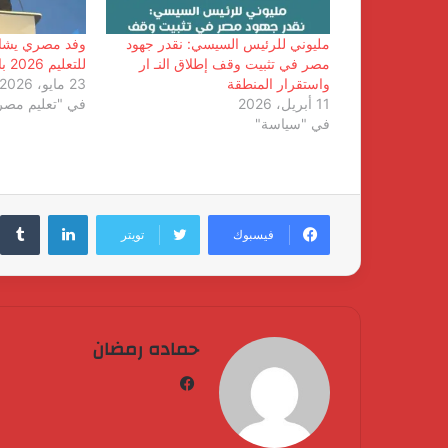
مليوني للرئيس السيسي: نقدر جهود
وفد مصري يشار
مصر في تثبيت وقف إطلاق النـ ار
للتعليم 2026 بالمملكة المتحدة
واستقرار المنطقة
23 مايو، 2026
11 أبريل، 2026
في "تعليم مصر
في "سياسة"
لينكدإن
فيسبوك
تويتر
حماده رمضان
فيسبوك