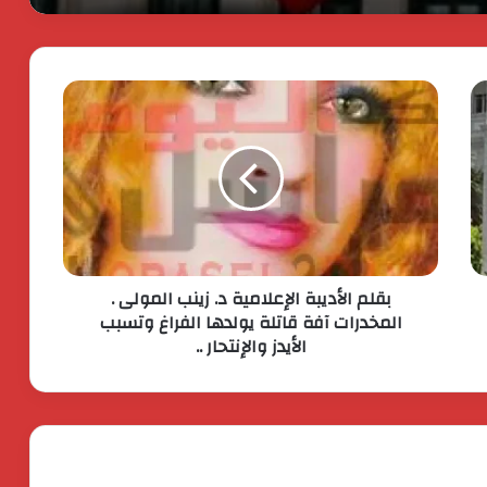
الدكتور محسن السيد.. نموذج للإدارة
الناجحة والانضباط المهنى بأوقاف الفيوم
انطلاق شركة « ZEE Properties» بالسوق
العقاري المصري بمحفظة مشروعات
مستهدفة تتجاوز ٢٠ مليار جنيه
افتتاح المبنى الرئيسي لمستشفى الناس
باسم الراحل خميس عصفور
بقلم الأديبة الإعلامية د. زينب المولى .
ستيلانتس تكشف عن خطتها الاستراتيجية
المخدرات آفة قاتلة يولدها الفراغ وتسبب
بقيمة 60 مليار يورو. لتسريع النمو وتعزيز
الأيدز والإنتحار ..
الربحية
جولدن تاون تستعد لطرح اكبر ” Business
City ” تجارى اداى فندقى ينطلق من الداون
تاون