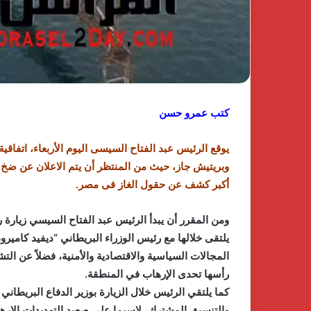
كتب عمرو حسن
يوقع الرئيس عبد الفتاح السيسى اليوم الأربعاء، اتفاق
وبريتيش جاز، حيث من المنتظر أن يتم الاعلان عن ضخ ا
أكبر كشف عن حقول الغاز فى مصر.
ومن المقرر أن يبدأ الرئيس عبد الفتاح السيسي زيارة ر
يلتقى خلالها مع رئيس الوزراء البريطاني “ديفيد كامير
المجالات السياسية والاقتصادية والأمنية، فضلاً عن ال
رأسها تحدى الإرهاب في المنطقة.
كما يلتقي الرئيس خلال الزيارة بوزير الدفاع البريطان
والتنسيق المشترك، لاسيما على صعيد التهديدات الإرها