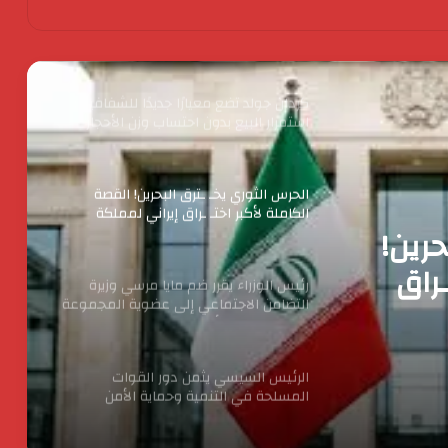
اكس بينج “XPENG” تتصدر مبيعات فئة
السيارات الكهربائية الفاخرة في مصر خلال
أبريل 2026
كردان جولد تضع معيارًا جديدًا للشفافية :
استمرار البيع بدون احتساب وزن الأحجار
والفصوص ولا زيادة في قيمة المصنعية
حتي يناير المقبل
الحرس الثوري يخـ ـترق البحرين! القصة
الكاملة لأكبر اختـ ـراق إيراني لمملكة
حرين!
البحرين؟
ـراق
رئيس الوزراء يقرر ضم مايا مرسي وزيرة
التضامن الاجتماعي إلى عضوية المجموعة
الوزارية لريادة الأعمال
الرئيس السيسي يثمن دور القوات
المسلحة في التنمية وحماية الأمن
القومي