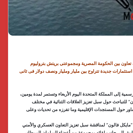
ية تعاون بين الحكومة المصرية ومجموعتى بريتش بتروليوم
ستثمارات جديدة تتراوح بين مليار ومليار ونصف دولار فى ثانى
سمية إلى المملكة المتحدة اليوم الأربعاء وتستمر لمدة يومين،
ون” للتباحث حول سبل تعزيز العلاقات الثنائية في مختلف
تشاور حول المستجدات الإقليمية وما تفرزه من تحديات وعلى
ي “مايكل فالون” لمناقشة سبل تعزيز التعاون العسكري والأمني
بية، الى جانب لقائه بمجموعة من أعضاء البرلمان البريطاني