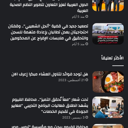
الدول العربية تعزيز التعاون لتطوير النظم الصحية
العربية
منذ 5 أيام
تصعيد جديد في قضية “أنجل الشعيبي”.. وقفتان
احتجاجيتان بعدن تطالبان بإعادة متهمة للسجن
والتحقيق في ملابسات الإفراج عن المحكومين
منذ 5 أيام
الأكثر تعليقاً
هل توجد فوائد لتناول العشاء مبكرا إعرف الان
21 أغسطس، 2023
تحت شعار “معاً نُحقق التميز”.. محافظ الفيوم
يشهد انطلاق فعاليات البرنامج التدريبي “معايير
الجودة في تقديم الخدمات”
3 ديسمبر، 2023
محافظ الفيوم يبحث مع مؤسسة “تروس مصر