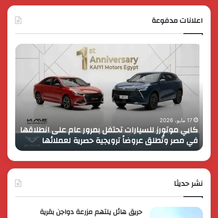
اعلانات مدفوعة
كايي
تفاصي
موتورز
إطلاق
للسيارات
قمة
تحتفل
رايز
بمرور
اب
عام
الـ
على
13
انطلاقها
بالمت
17 مايو، 2026
8 فبراير، 2026
كايي موتورز للسيارات تحتفل بمرور عام على انطلاقها
في
المصر
في مصر وتُطلق عروضاً ترويجية حصرية لعملائها
الك
مصر
الكبير
وتُطلق
برؤية
عروضاً
جديدة
ترويجية
وتوسع
حصرية
نشر حديثا
عالمي
لعملائها
حريق هائل يلتهم مزرعة دواجن بقرية