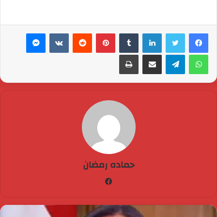
لينكدإن
بينتيريست
ماسنجر
واتساب
تيلقرام
مشاركة عبر البريد
طباعة
حماده رمضان
فيسبوك