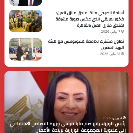
أسامة الصبحي مالك فندق منازل العين:
فخور بفريقي الذي عكس صورة مشرفة
لفندق منازل العين بالقاهرة
7 يوليو، 2026
تعاون مشترك لجامعة هليوبوليس مع هيئة
البريد المصرى
31 مايو، 2026
رئيس
الر
الوزراء
الس
يقرر
يثم
ضم
دور
مايا
الق
مرسي
الم
وزيرة
في
التضامن
التن
3 يونيو، 2026
رئيس الوزراء يقرر ضم مايا مرسي وزيرة التضامن الاجتماعي
ا
الاجتماعي
وحم
إلى عضوية المجموعة الوزارية لريادة الأعمال
و
إلى
الأ