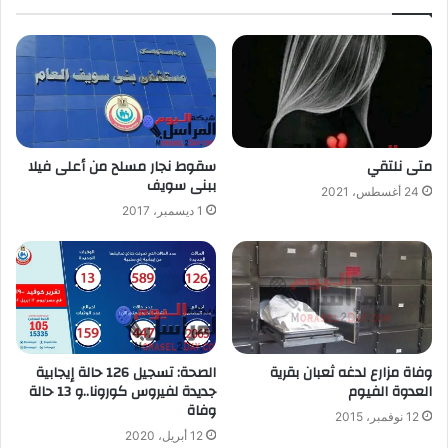
متى نلتقي
سقوط نجار مسلح من أعلى فيلا
ببنى سويف‎
24 أغسطس، 2021
1 ديسمبر، 2017
وفاة مزارع لدغه ثعبان بقرية
الصحة: تسجيل 126 حالة إيجابية
العدوة الفيوم
جديدة لفيروس كورونا..و 13 حالة
وفاة
12 نوفمبر، 2015
12 أبريل، 2020