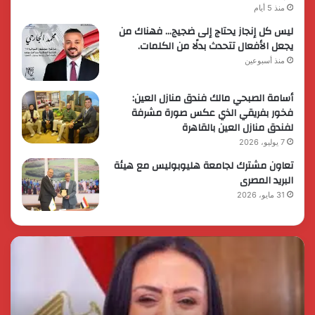
منذ 5 أيام
ليس كل إنجاز يحتاج إلى ضجيج… فهناك من
يجعل الأفعال تتحدث بدلًا من الكلمات.
منذ أسبوعين
أسامة الصبحي مالك فندق منازل العين:
فخور بفريقي الذي عكس صورة مشرفة
لفندق منازل العين بالقاهرة
7 يوليو، 2026
تعاون مشترك لجامعة هليوبوليس مع هيئة
البريد المصرى
31 مايو، 2026
رئيس
الر
الوزراء
الس
يقرر
يثم
ضم
دور
مايا
الق