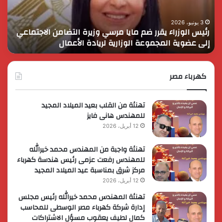
مرسي
الم
وزيرة
في
التضامن
التن
3 يونيو، 2026
رئيس الوزراء يقرر ضم مايا مرسي وزيرة التضامن الاجتماعي
ا
الاجتماعي
وحم
إلى عضوية المجموعة الوزارية لريادة الأعمال
و
إلى
الأ
عضوية
الق
المجموعة
الوزارية
كهرباء مصر
لريادة
الأعمال
تهنئة من القلب بعيد الميلاد المجيد
للمهندس هانى فايز
12 أبريل، 2026
تهنئة واجبة من المهندس محمد خيرالله
للمهندس رفعت عزمى رئيس هندسة كهرباء
مركز شرق بمناسبة عيد الميلاد المجيد
12 أبريل، 2026
تهنئة المهندس محمد خيرالله رئيس مجلس
إدارة شركة كهرباء مصر الوسطى للمحاسب
كمال لطيف يعقوب مسؤل الاشتراكات