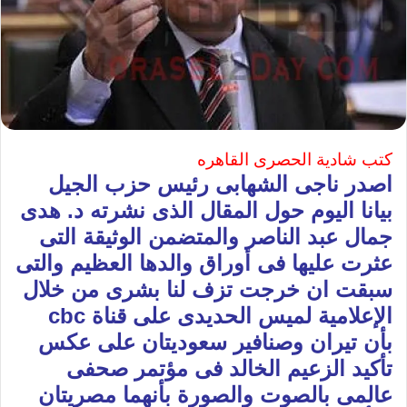
كتب شادية الحصرى القاهره
اصدر ناجى الشهابى رئيس حزب الجيل
بيانا اليوم حول المقال الذى نشرته د. هدى
جمال عبد الناصر والمتضمن الوثيقة التى
عثرت عليها فى أوراق والدها العظيم والتى
سبقت ان خرجت تزف لنا بشرى من خلال
الإعلامية لميس الحديدى على قناة cbc
بأن تيران وصنافير سعوديتان على عكس
تأكيد الزعيم الخالد فى مؤتمر صحفى
عالمى بالصوت والصورة بأنهما مصريتان