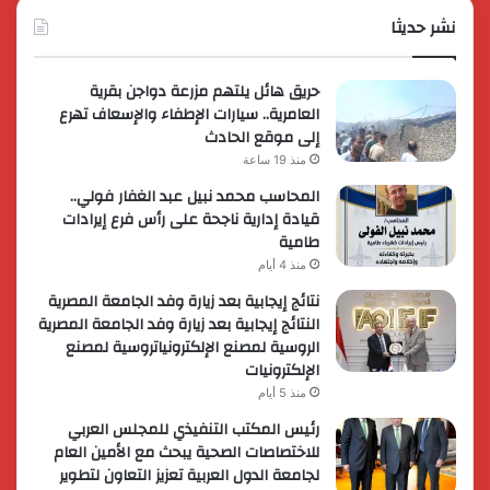
حصرية
نشر حديثا
عالمي
لعملائها
حريق هائل يلتهم مزرعة دواجن بقرية
العامرية.. سيارات الإطفاء والإسعاف تهرع
إلى موقع الحادث
منذ 19 ساعة
المحاسب محمد نبيل عبد الغفار فولي..
قيادة إدارية ناجحة على رأس فرع إيرادات
طامية
منذ 4 أيام
نتائج إيجابية بعد زيارة وفد الجامعة المصرية
النتائج إيجابية بعد زيارة وفد الجامعة المصرية
الروسية لمصنع الإلكترونياتروسية لمصنع
الإلكترونيات
منذ 5 أيام
رئيس المكتب التنفيذي للمجلس العربي
للاختصاصات الصحية يبحث مع الأمين العام
لجامعة الدول العربية تعزيز التعاون لتطوير