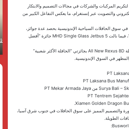
Busworld توزيع عدة جوائز لتكريم المركبات والشركات في مجالات التصميم والابتكار
تضع
يخ
معيارًا
ـت
لكتروني والتصويت عبر إنستغرام، ما يعكس التفاعل الكبير من
جديدًا
ال
منذ 4 أسابيع
للشفافية
كردان جولد تضع معيارًا جديدًا للشفافية :
ال
PT Adiputro W مكانتها القوية في سوق الحافلات السياحية الإندونيسية بحصد عدة جوائز،
:
ال
استمرار البيع بدون احتساب وزن الأحجار
حيث فازت حافلة SDD Jetbus 5 بجائزة “حافلة العام”، فيما نالت MHD Single Glass Jetbus 5 جائزة “أفضل
استمرار
لأك
لناجحة
والفصوص ولا زيادة في قيمة المصنعية حتي
البيع
اخ
يناير المقبل
بدون
ـر
كما برزت شركة Piala Mas خلال الحدث، إذ فازت حافلة All New Rexus 8D بجائزتي “الحافلة الأكثر شعبية”
احتساب
إي
 والمظهر في السوق الإندونيسية.
وزن
لم
الأحجار
ال
والفصوص
ولا
زيادة
في
قيمة
المصنعية
حتي
قصورة والتصميم المميز على سوق الحافلات في جنوب شرق آسيا،
يناير
فات الطويلة.
المقبل