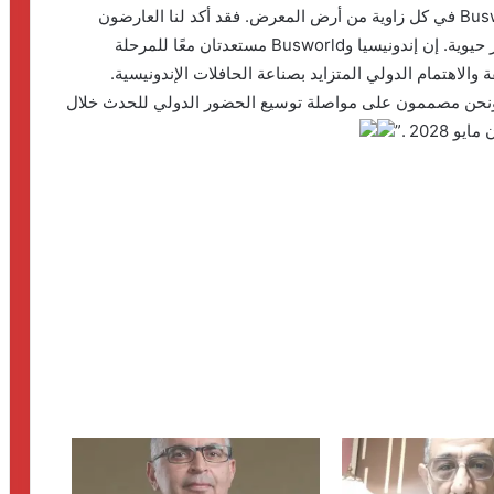
“كان من الممكن الشعور بنمو Busworld Southeast Asia في كل زاوية من أرض المعرض. فقد أكد لنا العارضون
والزوار أن هذه الدورة بدت أكثر دولية وأكثر تكاملًا وأكثر حيوية. إن إندونيسيا وBusworld مستعدتان معًا للمرحلة
 والاهتمام الدولي المتزايد بصناعة الحافلات الإندونيسية.
، ونحن مصممون على مواصلة توسيع الحضور الدولي للحدث خلال
202 .”
افتتاح أكبر وحدة للتحاليل الطبية في مصر
والشرق الأوسط بمعمل المختبر بالتعاون
مع سيسمكس مصر
Glossa Foam.. صناعة مصرية برؤية عالمية
لسد فجوة سوق العناية اليومية بالفم
نزار أبو إسماعيل: التكامل السياحي بين مصر
والمغرب بوابة لجذب الأسواق البعيدة
الحرس الثوري يخـ ـترق البحرين! القصة
الكاملة لأكبر اختـ ـراق إيراني لمملكة
البحرين؟