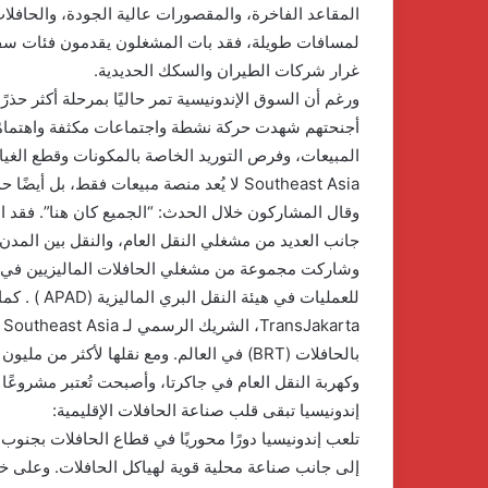
المقاعد الفاخرة، والمقصورات عالية الجودة، والحافلات ا
لمسافات طويلة، فقد بات المشغلون يقدمون فئات سفر م
غرار شركات الطيران والسكك الحديدية.
ورغم أن السوق الإندونيسية تمر حاليًا بمرحلة أكثر حذر
أجنحتهم شهدت حركة نشطة واجتماعات مكثفة واهتمامً
Southeast Asia لا يُعد منصة مبيعات فقط، بل أيضًا حدثًا رئيسيًا للتوريد داخل صناعة الحافلات الإقليمية.
وقال المشاركون خلال الحدث: “الجميع كان هنا”. فقد ا
جانب العديد من مشغلي النقل العام، والنقل بين المدن
وشاركت مجموعة من مشغلي الحافلات الماليزيين في ال
للعمليات في 
وكهربة النقل العام في جاكرتا، وأصبحت تُعتبر مشروعً
إندونيسيا تبقى قلب صناعة الحافلات الإقليمية:
تلعب إندونيسيا دورًا محوريًا في قطاع الحافلات بجنوب
إلى جانب صناعة محلية قوية لهياكل الحافلات. وعلى خلا