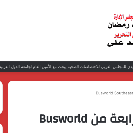
 “أنجل الشعيبي”.. وقفتان احتجاجيتان بعدن تطالبان بإعادة متهمة للسجن والتحقي
نجاح كبيرة للدورة الرابعة من Busworld