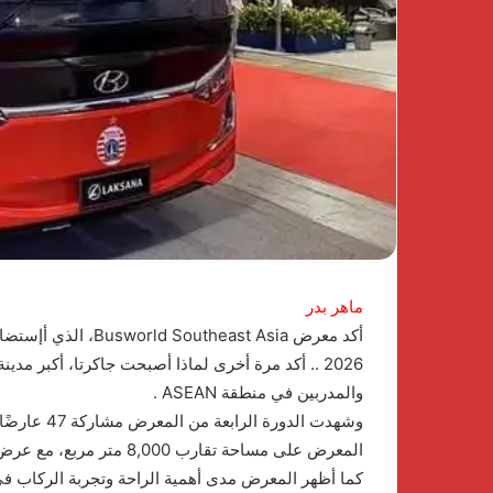
في
كومباوند
نسيم
1 يناير، 2026
بالشيخ
اكتشف الفخامة و
زايد
كومباوند نسيم بال
أحدث
مشروعات شركة جو
مشروعات
شركة
جولدن
لاند
ماهر بدر
2026 .. أكد مرة أخرى لماذا أصبحت جاكرتا، أكبر مد
والمدربين في منطقة ASEAN .
المعرض على مساحة تقارب 8,000 متر مربع، مع عرض 25 مركبة. ومن المقرر إقامة الدورة المقبلة في مايو 2028.
كما أظهر المعرض مدى أهمية الراحة وتجربة الركاب