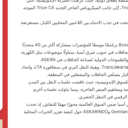
رة، المعرض كمنصة إطلاق دولية، حيث عرضت الشركة الإندونيسية، التي
تنشط منذ عام 1978، طرازَي Neo Grantour وTriun MX، إلى جانب الميكروباص الفاخر الجديد Triun CX الموجه
 المعرض، ونجحت في جذب الانتباه بين اللاعبين المحليين الكبار، مستعرضة
وبالتوازي مع المعرض، نظمت Busworld Southeast Asia برنامجًا موسعًا للمؤتمرات بمشاركة أكثر من 40 متحدثًا
الحافلات في جنوب شرق آسيا، متناولًا موضوعات مثل الكهربة،
طموحات الدولية لصناعة الحافلات في ASEAN.
وضم المتحدثون ممثلين عن وزارة النقل الإندونيسية، وTransJakarta، وهيئة النقل البري في سنغافورة LTA، واتحاد
لسوق الإندونيسية، حيث ناقشت جلسات النقل بين المدن
مة ومفاهيم السفر الفاخرة، بينما تناولت جلسات أخرى
 الرقمي في التنقل الحضري.
سيا ضمن السوق العالمية محورًا مهمًا للنقاش، إذ تحدث
ممثلون عن شركات MAN وLaksana وGemilang Coachwork وASKARINDO حول كيفية تعزيز الخبرات المحلية
كردان
ال
جولد
ال