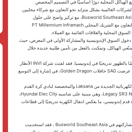
الهياكل المحلية دورًا أساسيًا في التصميم المخصص
الشركات العالمية بشكل متزايد نحو التعاون مع شركاء محليين.
وقد سجّلت MAN Truck & Bus أول مشاركة لها في Busworld Southeast Asia، مع تركيز واضح على حلول
الشاسيه والتعاون مع مصنّعي الهياكل الإندونيسيين. وبالتعاون مع الشريك المحلي PT Millennium Inframach
رضاهما الكبير تجاه دخول السوق الإندونيسية والمشاركة الأولى في المعرض، حيث
ّعي الهياكل، وتمكنت بالفعل من تأمين طلبية جديدة خلال
أما التحول نحو الكهربة وحلول التنقل الجديدة، فيبدأ أيضًا بالظهور تدريجيًا في إندونيسيا. فقد لفتت شركة INVI الأنظار
عبر تقديم حافلات Higer إلى السوق الإندونيسية، بينما عرضت SAG حافلات Golden Dragon، في إشارة إلى التوسع
ومن أبرز معروضات المعرض كان الكشف عن الحافلة الكهربائية الجديدة من Laksana والمخصصة لنادي كرة القدم
Persija Jakarta. وتحمل الحافلة اسم Legacy SR3 Neo Panorama، وهي مبنية على شاسيه Hyundai Elec City،
قدم إندونيسي، ما يعكس انتقال الكهربة تدريجيًا إلى قطاعات
أعرب عدد من العارضين الجدد عن رضاهم الكبير عن مشاركتهم في Busworld Southeast Asia ، فقد استخدمت