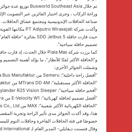
تم خلال  Southeast Asia
السيد..
نموذج
وراحة الركاب ، وجرى اختيار الفائزين عبر التصويت الإ
للإدارة
صناعة الحافلات الإندونيسية ومجتمع عشاق الحافلات.
الناجحة
وأكدت شركة irasejati
والانضباط
31 مايو، 2026
المهنى
الدكتور محسن السيد.. نموذج للإدارة ا
بأوقاف
تصميم حافلة سياحية”.
والانضباط المهنى بأوقاف الفيوم
الفيوم
و”الحافلة الأكثر لفتًا للأنظار”، ما يؤكد أهمية التصميم
وشملت الجوائز الأخرى:
“أفضل راحة داخلية”: Semeru من PT Laksana Bus Manufaktur
“الحافلة الأكثر مستقبلية”: MTrans DD 4M من PT Laksana Bus Manufaktur
“أفخم حافلة سياحية”: Surya Bali – Skylander R25 Vision Sleeper من PT Mekar Armada Jaya
“أفضل تصميم لحافلة كهربائية”: E-Velocity W1 من PT Tentrem Sejahtera
“الحافلة الكهربائية الأكثر شعبية”: MAX من Xiamen Golden Dragon Bus Co., Ltd.
هذا، وقد أكدت الجوائز مدى تأثير الراحة وتجربة الم
خصوصًا في فئة الحافلات الفاخرة وحافلات النوم للمسا
وقال فنسنت ديفايلي- المدير العام لـ Busworld International: