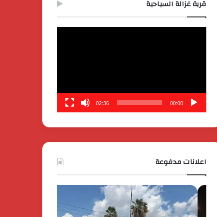
قرية غزالة السياحية
مشغل
الفيديو
02:36
00:00
اعلانات مدفوعة
بدعم
كايي
الدولة
موتورز
المصرية
للسيارات