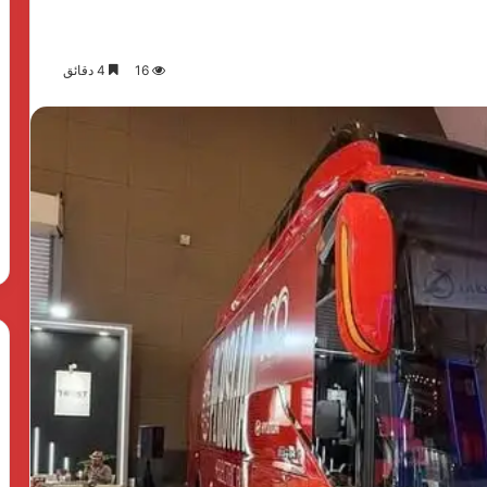
16
4 دقائق
The
First
Group