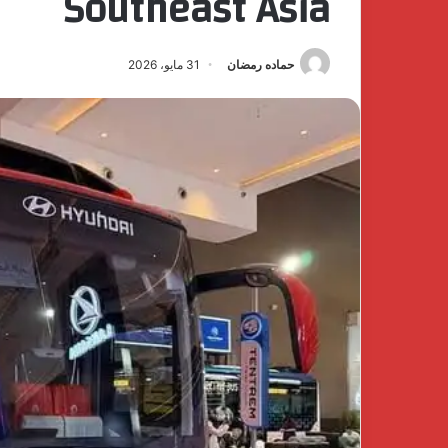
Southeast Asia
حماده رمضان
31 مايو، 2026
اكتشف
الفخامة
والهدوء