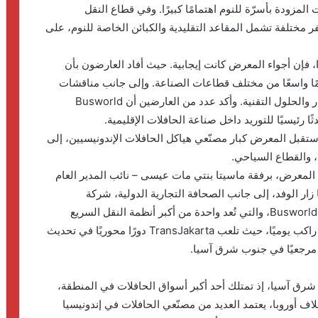
لمزودة بأسرّة للنوم اهتمامًا كبيرًا. وفي قطاع النقل
ختلفة تشمل المقاعد التقليدية والكبائن الخاصة للنوم، على
ًا، فإن أجواء المعرض كانت إيجابية. حيث أفاد العارضون بأن
ا واسعًا من مختلف قطاعات الصناعة. وإلى جانب مناقشات
المبيعات، وفرص التوريد الخاصة بالمكونات وقطع الغيار والحلول التقنية. وأكد عدد من العارضين أن Busworld
ستقبل المعرض كبار مصنّعي هياكل الحافلات الإندونيسيين، إلى
، والقطاع السياحي.
معرض، برفقة ماسيتا بنتي مات عيسى – نائب المدير العام
هيئة النقل البري الماليزية (APAD ) . كما زار الوفد، إلى جانب الصحافة التجارية الدولية، شركة
TransJakarta، الشريك الرسمي لـ Busworld Southeast Asia، والتي تُعد واحدة من أكبر أنظمة النقل السريع
بالحافلات (BRT) في العالم. ومع نقلها لأكثر من مليون راكب يوميًا، حيث تلعب TransJakarta دورًا محوريًا في تحديث
ا مرجعيًا في جنوب شرق آسيا.
 شرق آسيا، إذ تمتلك أحد أكبر أسواق الحافلات في المنطقة،
ف أوروبا، يعتمد العديد من مصنّعي الحافلات في إندونيسيا