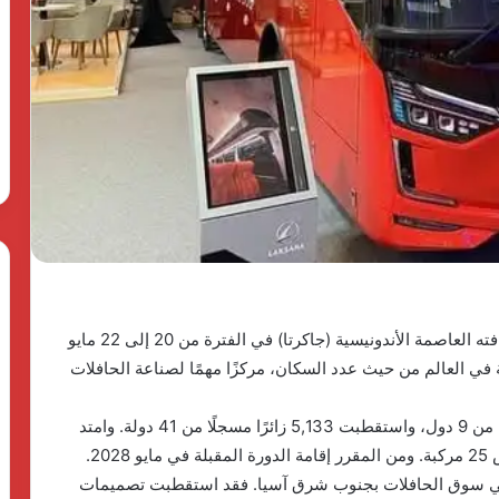
وPulse
منذ 4 أسابيع
The First Group وPulse
Developments
توقعان
Developments توقعان شراكة
شراكة
الهدوء في
استراتيجية لإطلاق منصة متكاملة
استراتيجية
شيخ زايد أحدث
لتطوير وتشغيل مشاريع الضيافة في
لإطلاق
لدن لاند
مصر
منصة
متكاملة
لتطوير
وتشغيل
مشاريع
الضيافة
في
مصر
أكد معرض Busworld Southeast Asia، الذي أإستضافته العاصمة الأندونيسية (جاكرتا) في الفترة من 20 إلى 22 مايو
ينة في العالم من حيث عدد السكان، مركزًا مهمًا لصناعة الحافلات
وشهدت الدورة الرابعة من المعرض مشاركة 47 عارضًا من 9 دول، واستقطبت 5,133 زائرًا مسجلًا من 41 دولة. وامتد
 في سوق الحافلات بجنوب شرق آسيا. فقد استقطبت تصميمات