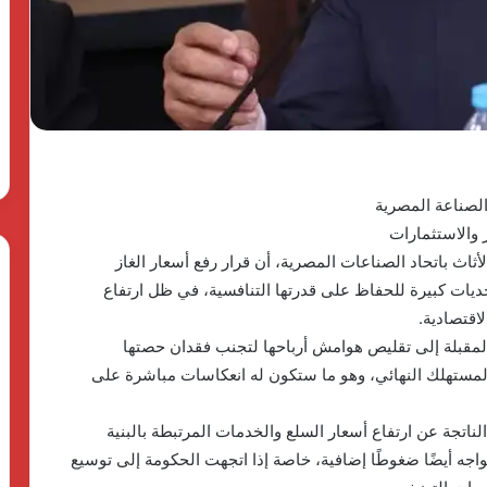
وأهدافها
The First Group وPulse
للتنمية..
Developm توقعان شراكة
«دالتكس»
23 مايو، 2026
تطلق
ق منصة متكاملة
بدعم الدولة المصرية وأهدافها
نموذجًا
اريع الضيافة في
للتنمية.. «دالتكس» تطلق نموذجًا
جديدًا
جديدًا للتعليم الفني الزراعي
للتعليم
الفني
الزراعي
الصناعة المصرية
 والاستثمارات
ثاث باتحاد الصناعات المصرية، أن قرار رفع أسعار الغاز
ديات كبيرة للحفاظ على قدرتها التنافسية، في ظل ارتفاع
اقتصادية.
لمقبلة إلى تقليص هوامش أرباحها لتجنب فقدان حصتها
المستهلك النهائي، وهو ما ستكون له انعكاسات مباشرة على
الناتجة عن ارتفاع أسعار السلع والخدمات المرتبطة بالبنية
د تواجه أيضًا ضغوطًا إضافية، خاصة إذا اتجهت الحكومة إلى توسيع