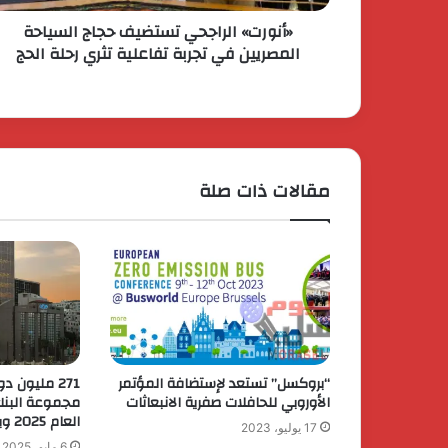
«أنورت» الراجحي تستضيف حجاج السياحة
المصريين في تجربة تفاعلية تثري رحلة الحج
مقالات ذات صلة
“بروكسل” تستعد لإستضافة المؤتمر
271 مليون د
الأوروبي للحافلات صفرية الانبعاثات
مجموعة البنك 
العام 2025 وبنسبة نمو 7%
17 يوليو، 2023
6 مايو، 2025