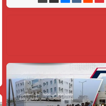
الحرس الثوري يخـ ـترق البحرين! القصة
الكاملة لأكبر اختـ ـراق إيراني لمملكة
البحرين؟
ترامب: المفاوضات مع إيران مستمرة وحان
الوقت للتوصل إلى اتفاق
المحاسب محمد نبيل عبد الغفار فولي..
قيادة إدارية ناجحة على رأس فرع إيرادات
طامية
تصعيد جديد في قضية “أنجل الشعيبي”..
وقفتان احتجاجيتان بعدن تطالبان بإعادة
متهمة للسجن والتحقيق في ملابسات
الإفراج عن المحكومين
المغرب.. الدورة 2 لملتقى إيلاف التصوف
الحرس
رئ
الدولي تسلط الضوء على النموذج المغربي
الثوري
ال
في تدبير الشأن الديني
يخـ
يق