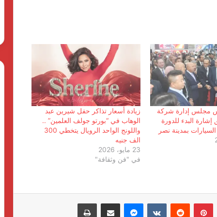
افتتاح أكبر وحدة للتحاليل الطبية في مصر
والشرق الأوسط بمعمل المختبر بالتعاون
س مجلس إدارة شركة
زيادة أسعار تذاكر حفل شيرين عبد
مع سيسمكس مصر
 يطلق إشارة البدء للدورة
الوهاب في “بورتو جولف العلمين” ..
السيارات بمدينة نصر
واللونج الواحد الرويال يتخطي 300
الف جنيه
Glossa Foam.. صناعة مصرية برؤية عالمية
23 مايو، 2026
لسد فجوة سوق العناية اليومية بالفم
في "فن وثقافة"
نزار أبو إسماعيل: التكامل السياحي بين مصر
والمغرب بوابة لجذب الأسواق البعيدة
بينتيريست
ماسنجر
مشاركة عبر البريد
طباعة