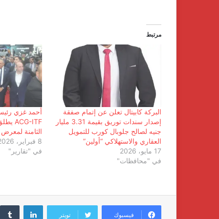
مرتبط
البركة كابيتال تعلن عن إتمام صفقة
أحمد غزي رئي
إصدار سندات توريق بقيمة 3.31 مليار
ACG-ITF
جنيه لصالح جلوبال كورب للتمويل
الثامنة لمعرض 
العقاري والاستهلاكي “أولين”
8 فبراير، 2026
17 مايو، 2026
في "تقارير"
في "محافظات"
لينكدإن
فيسبوك
تويتر