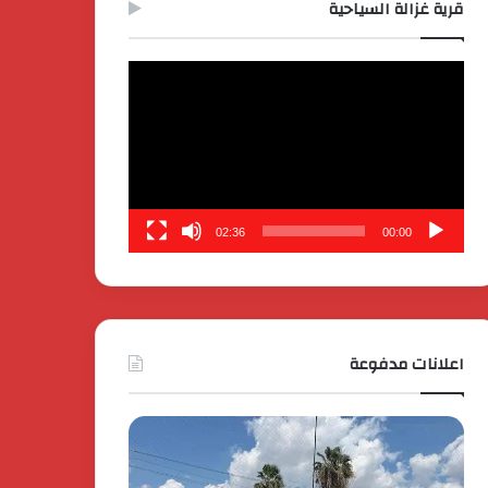
قرية غزالة السياحية
مشغل
الفيديو
02:36
00:00
اعلانات مدفوعة
كايي
تفاصيل
موتورز
إطلاق
للسيارات
قمة