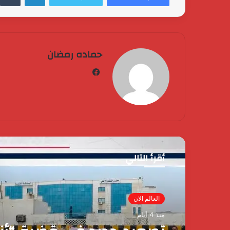
حماده رمضان
فيسبوك
أقرأ التالي
العالم الان
كردان
منذ 4 أيام
جولد
تضع