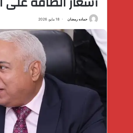
أسعار الطاقة على ا
حماده رمضان
18 مايو، 2026
كتشف
The
فخامة
First
لهدوء
Group