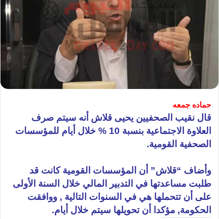
حماده جمعه
قال نقيب الصحفيين يحيى قلاش أنه سيتم صرف
العلاوة الاجتماعية بنسبة 10 % خلال أيام للمؤسسات
الصحفية القومية.
وأضاف “قلاش” أن المؤسسات القومية كانت قد
طلبت مساعدتها في التدبير المالي خلال السنة الأولى
على أن تتحملها هي في السنوات التالية , ووافقت
الحكومة, مؤكدا أن تحويلها سيتم خلال أيام.