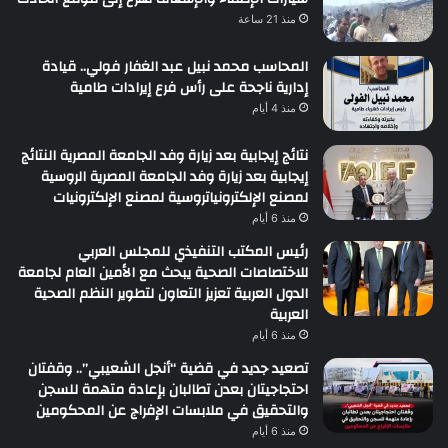
منذ 21 ساعة
المحاسب محمد نبيل عبد الغفار فولي.. قيادة
إدارية ناجحة على رأس فرع إيرادات طامية
منذ 4 أيام
نتائج إيجابية بعد زيارة وفد الجامعة المصرية النتائج
إيجابية بعد زيارة وفد الجامعة المصرية الروسية
لمصنع الإلكترونياتروسية لمصنع الإلكترونيات
منذ 6 أيام
رئيس المكتب التنفيذي للمجلس العربي
للاختصاصات الصحية يبحث مع الأمين العام لجامعة
الدول العربية تعزيز التعاون لتطوير النظم الصحية
العربية
منذ 6 أيام
تصعيد جديد في قضية “أنجل الشعيبي”.. وقفتان
احتجاجيتان بعدن تطالبان بإعادة متهمة للسجن
والتحقيق في ملابسات الإفراج عن المحكومين
منذ 6 أيام