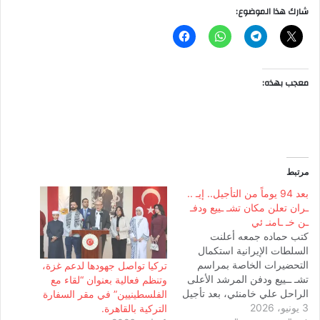
شارك هذا الموضوع:
معجب بهذه:
مرتبط
بعد 94 يوماً من التأجيل.. إيـ ..
ـران تعلن مكان تشـ ـييع ودفـ
ـن خـ ـامنـ ئي
كتب حماده جمعه أعلنت
السلطات الإيرانية استكمال
التحضيرات الخاصة بمراسم
تركيا تواصل جهودها لدعم غزة،
تشـ ــييع ودفن المرشد الأعلى
وتنظم فعالية بعنوان “لقاء مع
الراحل علي خامنئي، بعد تأجيل
الفلسطينيين” في مقر السفارة
3 يونيو، 2026
استمر 94 يوماً للمراسم
التركية بالقاهرة.