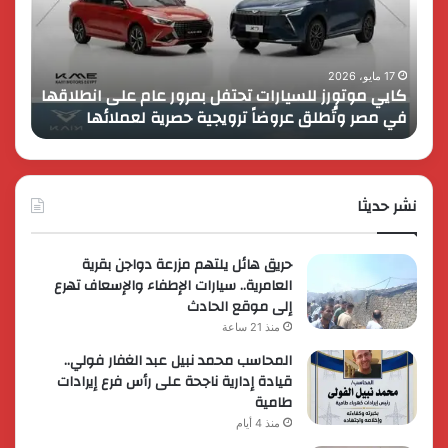
بمرور
اب
عام
الـ
على
13
انطلاقها
بالمت
17 مايو، 2026
8 فبراير، 2026
كايي موتورز للسيارات تحتفل بمرور عام على انطلاقها
في
المصر
في مصر وتُطلق عروضاً ترويجية حصرية لعملائها
الك
مصر
الكبير
وتُطلق
برؤية
عروضاً
جديدة
ترويجية
وتوسع
حصرية
نشر حديثا
عالمي
لعملائها
حريق هائل يلتهم مزرعة دواجن بقرية
العامرية.. سيارات الإطفاء والإسعاف تهرع
إلى موقع الحادث
منذ 21 ساعة
المحاسب محمد نبيل عبد الغفار فولي..
قيادة إدارية ناجحة على رأس فرع إيرادات
طامية
منذ 4 أيام