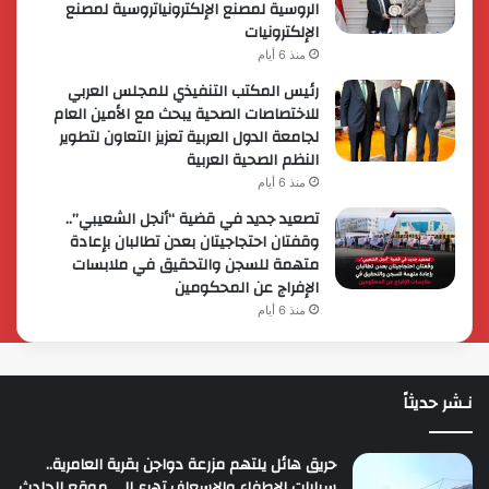
الروسية لمصنع الإلكترونياتروسية لمصنع
الإلكترونيات
منذ 6 أيام
رئيس المكتب التنفيذي للمجلس العربي
للاختصاصات الصحية يبحث مع الأمين العام
لجامعة الدول العربية تعزيز التعاون لتطوير
النظم الصحية العربية
منذ 6 أيام
تصعيد جديد في قضية “أنجل الشعيبي”..
وقفتان احتجاجيتان بعدن تطالبان بإعادة
متهمة للسجن والتحقيق في ملابسات
الإفراج عن المحكومين
منذ 6 أيام
نـشر حديثاً
حريق هائل يلتهم مزرعة دواجن بقرية العامرية..
سيارات الإطفاء والإسعاف تهرع إلى موقع الحادث