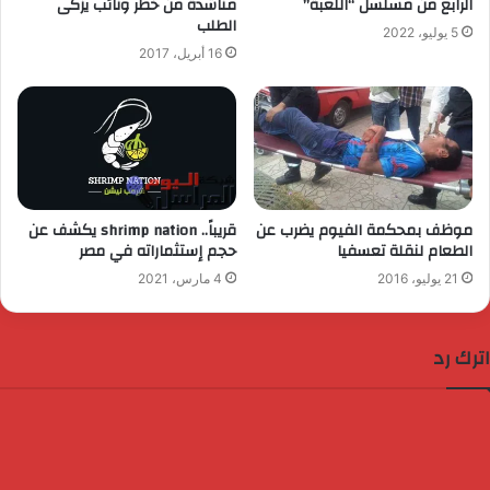
الرابع من مسلسل “اللعبة”
مناشدة من خطر ونائب يزكى
الطلب
5 يوليو، 2022
16 أبريل، 2017
موظف بمحكمة الفيوم يضرب عن
قريباً.. shrimp nation يكشف عن
الطعام لنقلة تعسفيا
حجم إستثماراته في مصر
21 يوليو، 2016
4 مارس، 2021
اترك رد