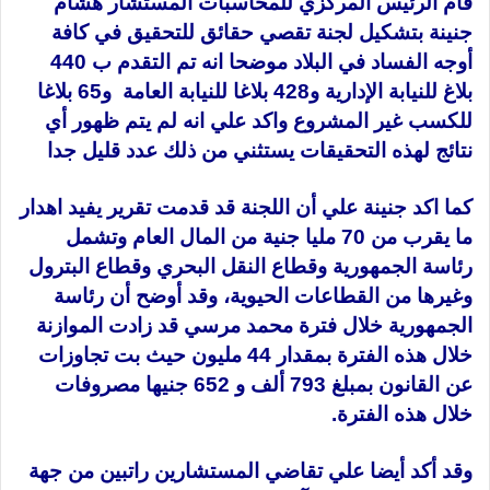
قام الرئيس المركزي للمحاسبات المستشار هشام
جنينة بتشكيل لجنة تقصي حقائق للتحقيق في كافة
أوجه الفساد في البلاد موضحا انه تم التقدم ب 440
بلاغ للنيابة الإدارية و428 بلاغا للنيابة العامة و65 بلاغا
للكسب غير المشروع واكد علي انه لم يتم ظهور أي
نتائج لهذه التحقيقات يستثني من ذلك عدد قليل جدا
كما اكد جنينة علي أن اللجنة قد قدمت تقرير يفيد اهدار
ما يقرب من 70 مليا جنية من المال العام وتشمل
رئاسة الجمهورية وقطاع النقل البحري وقطاع البترول
وغيرها من القطاعات الحيوية، وقد أوضح أن رئاسة
الجمهورية خلال فترة محمد مرسي قد زادت الموازنة
خلال هذه الفترة بمقدار 44 مليون حيث بت تجاوزات
عن القانون بمبلغ 793 ألف و 652 جنيها مصروفات
خلال هذه الفترة.
وقد أكد أيضا علي تقاضي المستشارين راتبين من جهة