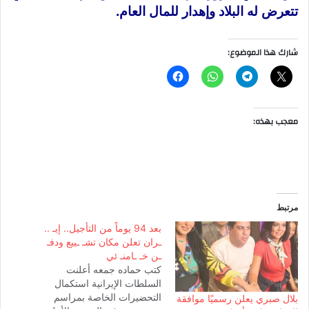
تتعرض له البلاد وإهدار للمال العام.
شارك هذا الموضوع:
معجب بهذه:
مرتبط
بعد 94 يوماً من التأجيل.. إيـ ..
ـران تعلن مكان تشـ ـييع ودفـ
ـن خـ ـامنـ ئي
كتب حماده جمعه أعلنت
السلطات الإيرانية استكمال
التحضيرات الخاصة بمراسم
بلال صبري يعلن رسميًا موافقة