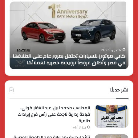
كايي
تفاصي
موتورز
إطلاق
للسيارات
قمة
تحتفل
رايز
بمرور
اب
عام
الـ
على
13
انطلاقها
بالمت
17 مايو، 2026
8 فبراير، 2026
كايي موتورز للسيارات تحتفل بمرور عام على انطلاقها
في
المصر
في مصر وتُطلق عروضاً ترويجية حصرية لعملائها
الك
مصر
الكبير
وتُطلق
برؤية
عروضاً
جديدة
ترويجية
وتوسع
حصرية
نشر حديثا
عالمي
لعملائها
المحاسب محمد نبيل عبد الغفار فولي..
قيادة إدارية ناجحة على رأس فرع إيرادات
طامية
منذ 3 أيام
نتائج إيجابية بعد زيارة وفد الجامعة المصرية