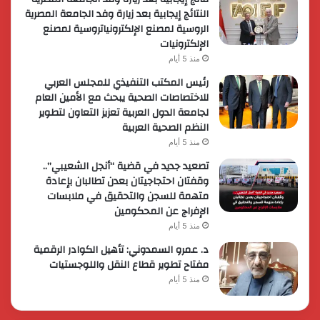
النتائج إيجابية بعد زيارة وفد الجامعة المصرية
الروسية لمصنع الإلكترونياتروسية لمصنع
الإلكترونيات
منذ 5 أيام
رئيس المكتب التنفيذي للمجلس العربي
للاختصاصات الصحية يبحث مع الأمين العام
لجامعة الدول العربية تعزيز التعاون لتطوير
النظم الصحية العربية
منذ 5 أيام
تصعيد جديد في قضية “أنجل الشعيبي”..
وقفتان احتجاجيتان بعدن تطالبان بإعادة
متهمة للسجن والتحقيق في ملابسات
الإفراج عن المحكومين
منذ 5 أيام
د. عمرو السمدوني: تأهيل الكوادر الرقمية
مفتاح تطوير قطاع النقل واللوجستيات
منذ 5 أيام