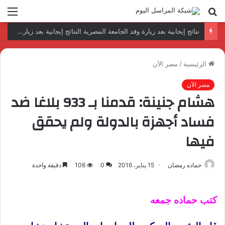
بحث
الق
عن
رئيس المكتب التنفيذي للمجلس العربي للاختصاصات الصحية يبحث مع الأمين العام لجامعة الدول العربية تعزيز التعاون لتطوير النظم الصحية العربية
الرئيسية
/
مصر الآن
مصر الآن
هشام جنينة: قدمنا بـ 933 بلاغا ضد
فساد أجهزة بالدولة ولم يحقق
فيها
حماده رمضان
15 يناير، 2016
0
106
دقيقة واحدة
كتب حماده جمعه