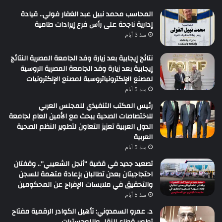
المحاسب محمد نبيل عبد الغفار فولي.. قيادة
إدارية ناجحة على رأس فرع إيرادات طامية
منذ 3 أيام
نتائج إيجابية بعد زيارة وفد الجامعة المصرية النتائج
إيجابية بعد زيارة وفد الجامعة المصرية الروسية
لمصنع الإلكترونياتروسية لمصنع الإلكترونيات
منذ 5 أيام
رئيس المكتب التنفيذي للمجلس العربي
للاختصاصات الصحية يبحث مع الأمين العام لجامعة
الدول العربية تعزيز التعاون لتطوير النظم الصحية
العربية
منذ 5 أيام
تصعيد جديد في قضية “أنجل الشعيبي”.. وقفتان
احتجاجيتان بعدن تطالبان بإعادة متهمة للسجن
والتحقيق في ملابسات الإفراج عن المحكومين
منذ 5 أيام
د. عمرو السمدوني: تأهيل الكوادر الرقمية مفتاح
تطوير قطاع النقل واللوجستيات