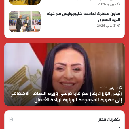
7 يوليو، 2026
تعاون مشترك لجامعة هليوبوليس مع هيئة
البريد المصرى
31 مايو، 2026
رئيس
الر
الوزراء
الس
يقرر
يثم
ضم
دور
مايا
الق
مرسي
الم
وزيرة
في
التضامن
التن
3 يونيو، 2026
رئيس الوزراء يقرر ضم مايا مرسي وزيرة التضامن الاجتماعي
ا
الاجتماعي
وحم
إلى عضوية المجموعة الوزارية لريادة الأعمال
و
إلى
الأ
عضوية
الق
المجموعة
الوزارية
كهرباء مصر
لريادة