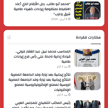
“محمد أبو طالب.. رجل الأرقام الذي أعاد
الانضباط لمنظومة إيرادات كهرباء طامية
شرق وغرب”
6 أبريل، 2026
مختارات للقراءة
المحاسب محمد نبيل عبد الغفار فولي..
قيادة إدارية ناجحة على رأس فرع إيرادات
طامية
منذ 3 أيام
نتائج إيجابية بعد زيارة وفد الجامعة المصرية
النتائج إيجابية بعد زيارة وفد الجامعة المصرية
الروسية لمصنع الإلكترونياتروسية لمصنع
الإلكترونيات
منذ 5 أيام
رئيس المكتب التنفيذي للمجلس العربي
للاختصاصات الصحية يبحث مع الأمين العام