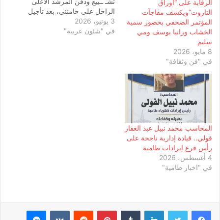
تشـ ــييع ودفن المرشد الأعلى
الرقابة على “أوراق
الراحل علي خامنئي، بعد تأجيل
التاروت”ويكشف مفاجآت
3 يونيو، 2026
استمر 94 يوماً للمراسم
المؤتمر الصحفي بحضور سمية
في "شئون عربية"
الرسمية التي كان مقرراً
الخشاب ورانيا يوسف ومي
إجراؤها في مارس الماضي،
سليم
نتيجة التطورات الأمنية
8 مايو، 2026
والعسكرية التي شهدتها البلاد
في "فن وثقافة"
حينها. وذكرت وسائل إعلام
رسمية إيرانية أن الجهات
المختصة شكّلت لجنة…
المحاسب محمد نبيل عبد الغفار
فولي.. قيادة إدارية ناجحة على
رأس فرع إيرادات طامية
4 أغسطس، 2026
في "اخبار طامية"
لينكدإن
بينتيريست
ماسنجر