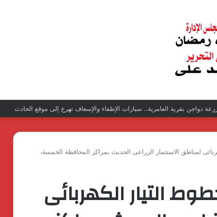
عبد الغفار فولي.. قيادة إدارية ناجحة على رأس فرع إيرادات طامية
هربائى لمناطق الاستثمار الزراعى الحديث بمراكز المحافظة الخمسة،
طوط التيار الكهربائى