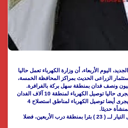
يد، اليوم الأربعاء، أن وزارة الكهرباء تعمل حاليا
ستثمار الزراعى الحديث بمراكز المحافظة الخمسة،
يون ونصف فدان بمنطقة سهل بركة بالفرافرة.
وأكد عشماوى فى بيان صحفى لة اليوم أنه يجرى حاليا توصيل الكهرباء لمنطقة 10 آلاف الفدان
بركة، كما يجرى أيضا توصيل الكهرباء لمناطق استصلاح 4
نشأة حديثا.
كما لفت عشماوى إلى أنه يجرى أيضا توصيل التيار لــ ( 23 ) بئرا بمنطقة درب الأربعين، فضلا