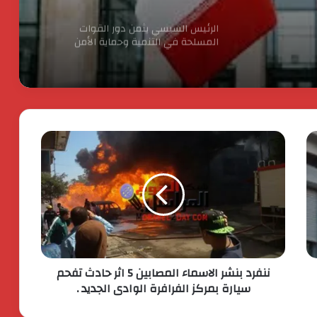
الرئيس السيسي يثمن دور القوات
المسلحة في التنمية وحماية الأمن
القومي
الدكتور محسن السيد.. نموذج للإدارة
الناجحة والانضباط المهنى بأوقاف الفيوم
انطلاق شركة « ZEE Properties» بالسوق
العقاري المصري بمحفظة مشروعات
مستهدفة تتجاوز ٢٠ مليار جنيه
افتتاح المبنى الرئيسي لمستشفى الناس
باسم الراحل خميس عصفور
ننفرد بنشر الاسماء المصابين 5 اثر حادث تفحم
ستيلانتس تكشف عن خطتها الاستراتيجية
سيارة بمركز الفرافرة الوادى الجديد .
بقيمة 60 مليار يورو. لتسريع النمو وتعزيز
الربحية