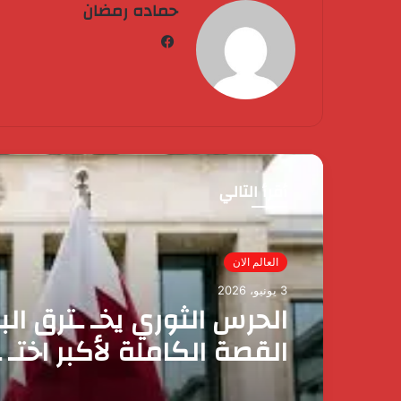
حماده رمضان
فيسبوك
أقرأ التالي
العالم الان
3 يونيو، 2026
الحرس الثوري يخـ ـترق الب
القصة الكاملة لأكبر اختـ 
إيراني لمملكة البحرين؟