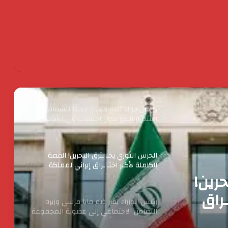
جولدن تاون تستعد لطرح اكبر ” Business
City ” تجارى اداى فندقى ينطلق من الداون
تاون
اكس بينج “XPENG” تتصدر مبيعات فئة
السيارات الكهربائية الفاخرة في مصر خلال
أبريل 2026
كردان جولد تضع معيارًا جديدًا للشفافية :
استمرار البيع بدون احتساب وزن الأحجار
والفصوص ولا زيادة في قيمة المصنعية
حتي يناير المقبل
الحرس الثوري يخـ ـترق البحرين! القصة
الكاملة لأكبر اختـ ـراق إيراني لمملكة
حرين!
البحرين؟
ـراق
رئيس الوزراء يقرر ضم مايا مرسي وزيرة
التضامن الاجتماعي إلى عضوية المجموعة
الوزارية لريادة الأعمال