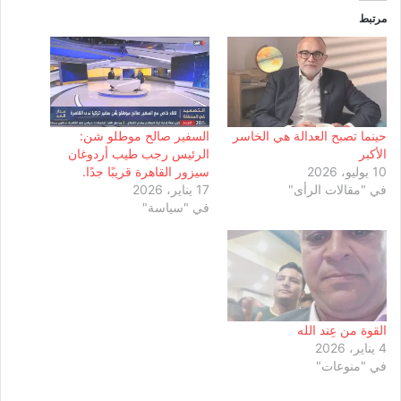
مرتبط
حينما تصبح العدالة هي الخاسر
السفير صالح موطلو شن:
الأكبر
الرئيس رجب طيب أردوغان
10 يوليو، 2026
سيزور القاهرة قريبًا جدًا.
في "مقالات الرأى"
17 يناير، 2026
في "سياسة"
القوة من عِند الله
4 يناير، 2026
في "منوعات"