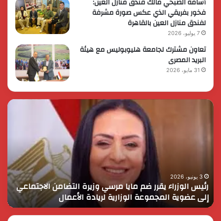
أسامة الصبحي مالك فندق منازل العين:
فخور بفريقي الذي عكس صورة مشرفة
لفندق منازل العين بالقاهرة
7 يوليو، 2026
تعاون مشترك لجامعة هليوبوليس مع هيئة
البريد المصرى
31 مايو، 2026
رئيس
الر
الوزراء
الس
يقرر
يثم
ضم
دور
مايا
الق
مرسي
الم
وزيرة
في
التضامن
التن
3 يونيو، 2026
رئيس الوزراء يقرر ضم مايا مرسي وزيرة التضامن الاجتماعي
ا
الاجتماعي
وحم
إلى عضوية المجموعة الوزارية لريادة الأعمال
و
إلى
الأ
عضوية
الق
المجموعة