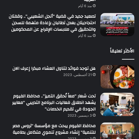
منذ 6 أيام
تصعيد جديد في قضية “أنجل الشعيبي”.. وقفتان
احتجاجيتان بعدن تطالبان بإعادة متهمة للسجن
والتحقيق في ملابسات الإفراج عن المحكومين
منذ 6 أيام
الأكثر تعليقاً
هل توجد فوائد لتناول العشاء مبكرا إعرف الان
21 أغسطس، 2023
تحت شعار “معاً نُحقق التميز”.. محافظ الفيوم
يشهد انطلاق فعاليات البرنامج التدريبي “معايير
الجودة في تقديم الخدمات”
3 ديسمبر، 2023
محافظ الفيوم يبحث مع مؤسسة “تروس مصر
للتنمية” إنشاء مشروع تنموي متكامل بطامية
3 ديسمبر، 2023