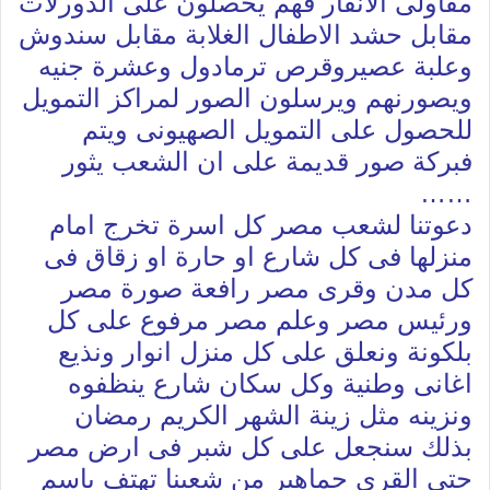
مقاولى الانفار فهم يحصلون على الدورلات
مقابل حشد الاطفال الغلابة مقابل سندوش
وعلبة عصيروقرص ترمادول وعشرة جنيه
ويصورنهم ويرسلون الصور لمراكز التمويل
للحصول على التمويل الصهيونى ويتم
فبركة صور قديمة على ان الشعب يثور
……
دعوتنا لشعب مصر كل اسرة تخرج امام
منزلها فى كل شارع او حارة او زقاق فى
كل مدن وقرى مصر رافعة صورة مصر
ورئيس مصر وعلم مصر مرفوع على كل
بلكونة ونعلق على كل منزل انوار ونذيع
اغانى وطنية وكل سكان شارع ينظفوه
ونزينه مثل زينة الشهر الكريم رمضان
بذلك سنجعل على كل شبر فى ارض مصر
حتى القرى جماهير من شعبنا تهتف باسم