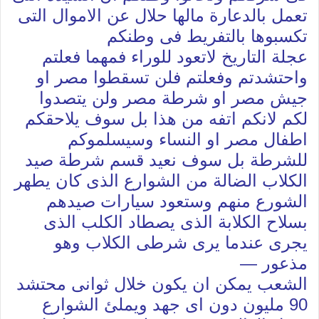
تعمل بالدعارة مالها حلال عن الاموال التى
تكسبوها بالتفريط فى وطنكم
عجلة التاريخ لاتعود للوراء فمهما فعلتم
واحتشدتم وفعلتم فلن تسقطوا مصر او
جيش مصر او شرطة مصر ولن يتصدوا
لكم لانكم اتفه من هذا بل سوف يلاحقكم
اطفال مصر او النساء وسيسلموكم
للشرطة بل سوف نعيد قسم شرطة صيد
الكلاب الضالة من الشوارع الذى كان يطهر
الشورع منهم وستعود سيارات صيدهم
بسلاح الكلابة الذى يصطاد الكلب الذى
يجرى عندما يرى شرطى الكلاب وهو
مذعور —
الشعب يمكن ان يكون خلال ثوانى محتشد
90 مليون دون اى جهد ويملئ الشوارع