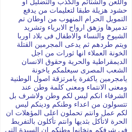
واللعن والشتائم والكذب والتضليل او
حشود هزيلة طبقا لتعليمات من يدفع
التمويل الحرام المنهوب من اوطان تم
تدميرها وزهق ارواح الابرياء وتشريد
الشيوخ والنساء والاطفال فى بلاد اوربا
ويتم طردهم ثم يدعى المجرمين القتلة
الخونة العملاء انها ثورات من اجل
الديمقراطية والحرية وحقوق الانسان
الشعب المصرى سيعلمكم ياخونة
يامجرمين ياكفرة يامرتزقة اصول الوطنية
ومعنى الانتماء ومعنى كلمة وطن عند
الشرفاء انكم ليس لكم وطن ولاشرف بل
تتسولون من اعداء وطنكم ودينكم ليس
لكم عمل وانتم تحملون اعلى المؤهلات ان
الحرة لاتأكل بثديها وانتم تأكلون بالتفريط
فى شرفكم وتخانوا وطنكم ان السيدة التى