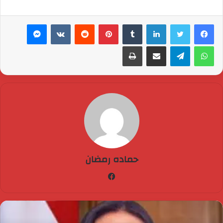
لينكدإن
بينتيريست
ماسنجر
واتساب
تيلقرام
مشاركة عبر البريد
طباعة
حماده رمضان
فيسبوك