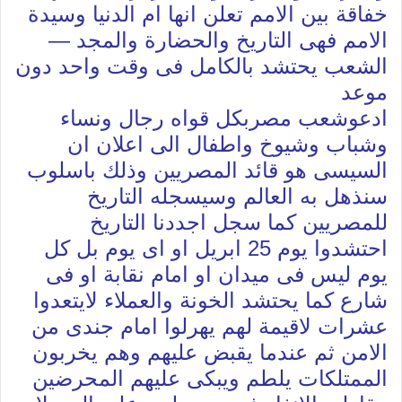
خفاقة بين الامم تعلن انها ام الدنيا وسيدة
الامم فهى التاريخ والحضارة والمجد —
الشعب يحتشد بالكامل فى وقت واحد دون
موعد
ادعوشعب مصربكل قواه رجال ونساء
وشباب وشيوخ واطفال الى اعلان ان
السيسى هو قائد المصريين وذلك باسلوب
سنذهل به العالم وسيسجله التاريخ
للمصريين كما سجل اجددنا التاريخ
احتشدوا يوم 25 ابريل او اى يوم بل كل
يوم ليس فى ميدان او امام نقابة او فى
شارع كما يحتشد الخونة والعملاء لايتعدوا
عشرات لاقيمة لهم يهرلوا امام جندى من
الامن ثم عندما يقبض عليهم وهم يخربون
الممتلكات يلطم ويبكى عليهم المحرضين