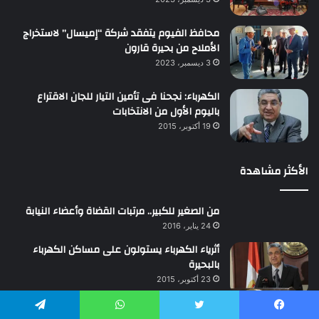
محافظ الفيوم يتفقد شركة “إميسال” لاستخراج
الأملاح من بحيرة قارون
3 ديسمبر، 2023
الكهرباء: نجحنا فى تأمين التيار للجان الاقتراع
باليوم الأول من الانتخابات
19 أكتوبر، 2015
الأكثر مشاهدة
من الصغير للكبير.. مرتبات القضاة وأعضاء النيابة
24 يناير، 2016
أثرياء الكهرباء يستولون على مساكن الكهرباء
بالبحيرة
23 أكتوبر، 2015
دراسة تؤكد بأن الزوجة الممتلئة أفضل من النحيفة
يسبوك
تويتر
واتساب
تيلقرام