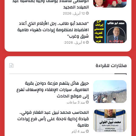
الوسطى للاستاذ يوسف وجيه بمناسبة عيد
الميلاد المجيد
12 أبريل، 2026
“محمد أبو طالب.. رجل الأرقام الذي أعاد
الانضباط لمنظومة إيرادات كهرباء طامية
شرق وغرب”
6 أبريل، 2026
مختارات للقراءة
حريق هائل يلتهم مزرعة دواجن بقرية
العامرية.. سيارات الإطفاء والإسعاف تهرع
إلى موقع الحادث
منذ 3 ساعات
المحاسب محمد نبيل عبد الغفار فولي..
قيادة إدارية ناجحة على رأس فرع إيرادات
طامية
منذ 4 أيام