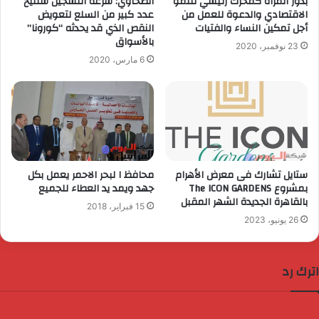
بدور المرأة كمحرك رئيسي للنمو
الطحاوي: سرعة التسجيل ستتيح
الاقتصادي والدعوة للعمل من
عدد كبير من السلع لتعويض
أجل تمكين النساء والفتيات
النقص الذي قد يحدثه “كورونا”
بالأسواق
23 نوفمبر، 2020
6 مارس، 2020
ستايل تشارك فى معرض الأهرام
محافظ ا لبحر الاحمر يعمل بكل
بمشروع The ICON GARDENS
جهد ويمد يد العطاء للجميع
بالقاهرة الجديدة الشهر المقبل
15 فبراير، 2018
26 يونيو، 2023
اترك رد