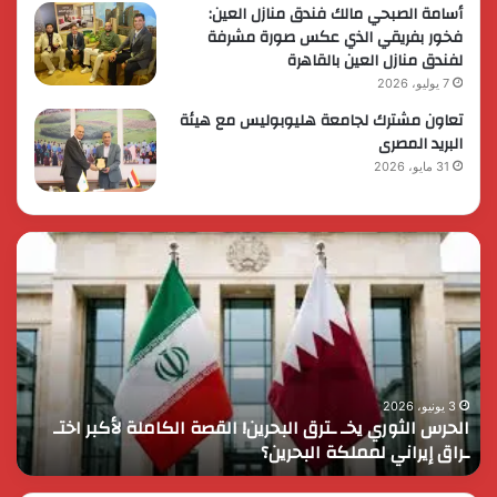
أسامة الصبحي مالك فندق منازل العين:
فخور بفريقي الذي عكس صورة مشرفة
لفندق منازل العين بالقاهرة
7 يوليو، 2026
تعاون مشترك لجامعة هليوبوليس مع هيئة
البريد المصرى
31 مايو، 2026
الحرس
رئي
الثوري
الوز
يخـ
يقر
ـترق
ضم
البحرين!
مايا
القصة
مر
الكاملة
وزي
لأكبر
الت
3 يونيو، 2026
الحرس الثوري يخـ ـترق البحرين! القصة الكاملة لأكبر اختـ
ر
اختـ
الا
ـراق إيراني لمملكة البحرين؟
إ
ـراق
إلى
إيراني
عضو