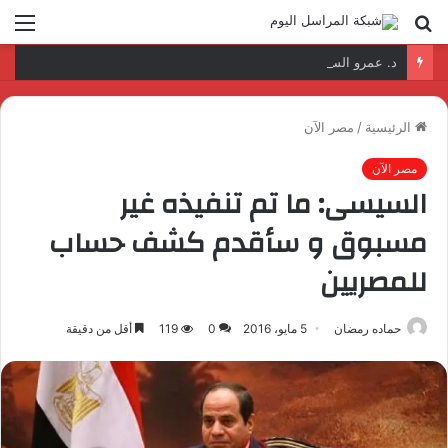
بحث
الق
عن
د. عمرو السمدوني: تأهيل الكوادر الرقمية مفتاح تطوير قطاع النقل واللوجستيات
الرئيسية
/
مصر الآن
مصر الآن
السيسى: ما تم تنفيذه غير
مسبوق و سأقدم كشف حساب
للمصريين
حماده رمضان
5 مايو، 2016
0
119
أقل من دقيقة