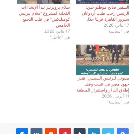
السفير صالح موطلو شن:
سلام بروبرتيز تبدأ الإنشاءات
الرئيس رجب طيب أردوغان
الفعلية لمشروع “سلام بيزنس
سيزور القاهرة قريبًا جدًا.
كومبليكس” في قلب التجمع
17 يناير، 2026
الخامس
في "سياسة"
17 يناير، 2026
في "عاجل"
مليوني للرئيس السيسي: نقدر
جهود مصر في تثبيت وقف
إطلاق النـ ار واستقرار المنطقة
11 أبريل، 2026
في "سياسة"
لينكدإن
بينتيريست
ماسنجر