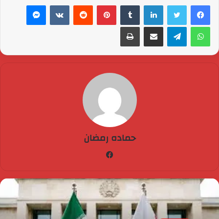
لينكدإن
بينتيريست
ماسنجر
واتساب
تيلقرام
مشاركة عبر البريد
طباعة
حماده رمضان
فيسبوك