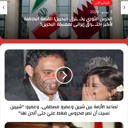
مصر الآن
3 يونيو، 2026
العالم الان
رئيس الوزراء يقرر ضم مايا مرسي وزيرة التضامن
الاجتماعي إلى عضوية المجموعة الوزارية لريادة
3 يونيو، 2026
الأعمال
الحرس الثوري يخـ ـترق البحرين! القصة الكاملة
لأكبر اختـ ـراق إيراني لمملكة البحرين؟
تصاعد الأزمة بين شرين وعمرو مصطفى.. وعمرو: "شيرين
نسيت أن نصر محروس ضغط عليَ حتى ألحن لها"