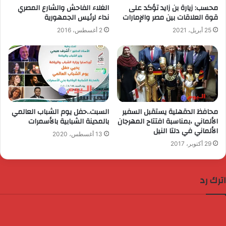
محسب: زيارة بن زايد تؤكد على
الغلاء الفاحش والشارع المصري
قوة العلاقات بين مصر والإمارات
نداء لرئيس الجمهورية
25 أبريل، 2021
2 أغسطس، 2016
محافظ الدقهلية يستقبل السفير
السبت..حفل يوم الشباب العالمي
الألماني ،بمناسبة افتتاح المهرجان
بالمدينة الشبابية بالأسمرات
الألماني في دلتا النيل
13 أغسطس، 2020
29 أكتوبر، 2017
اترك رد