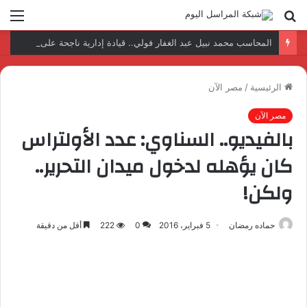
بحث
الق
عن
المحاسب محمد نبيل عبد الغفار فولي.. قيادة إدارية ناجحة على رأس فرع إيرادات طامية
الرئيسية
/
مصر الآن
مصر الآن
بالفيديو.. السناوي: عدد الأولتراس
كان يؤهله لدخول ميدان التحرير..
ولكن!
حماده رمضان
5 فبراير، 2016
0
222
أقل من دقيقة